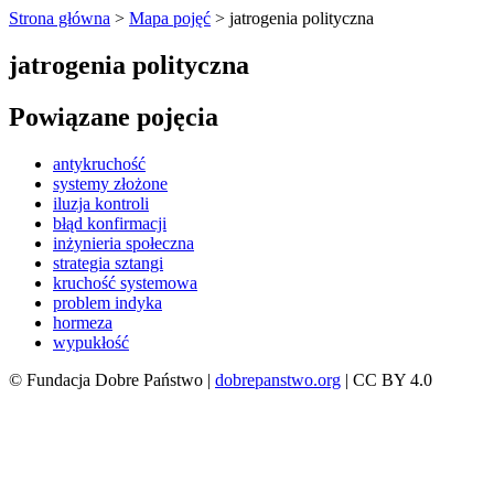
Strona główna
>
Mapa pojęć
>
jatrogenia polityczna
jatrogenia polityczna
Powiązane pojęcia
antykruchość
systemy złożone
iluzja kontroli
błąd konfirmacji
inżynieria społeczna
strategia sztangi
kruchość systemowa
problem indyka
hormeza
wypukłość
© Fundacja Dobre Państwo |
dobrepanstwo.org
| CC BY 4.0