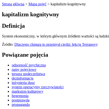
Strona główna
>
Mapa pojęć
>
kapitalizm kognitywny
kapitalizm kognitywny
Definicja
System ekonomiczny, w którym głównym źródłem wartości są ludzkie 
Źródło:
Dlaczego chmura to przemysł ciężki: lekcja Terranovy
Powiązane pojęcia
odporność psychiczna
ramy pojęciowe
tresura społeczeństwa
dezinformacja
inżynieria dusz
system operacyjny rzeczywistości
marksizm kulturowy
hegemonia
postprawda
propaganda