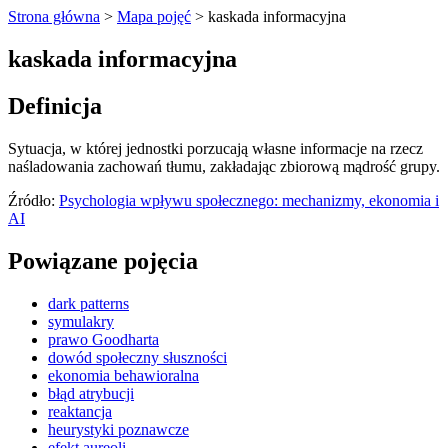
Strona główna
>
Mapa pojęć
>
kaskada informacyjna
kaskada informacyjna
Definicja
Sytuacja, w której jednostki porzucają własne informacje na rzecz
naśladowania zachowań tłumu, zakładając zbiorową mądrość grupy.
Źródło:
Psychologia wpływu społecznego: mechanizmy, ekonomia i
AI
Powiązane pojęcia
dark patterns
symulakry
prawo Goodharta
dowód społeczny słuszności
ekonomia behawioralna
błąd atrybucji
reaktancja
heurystyki poznawcze
efekt aureoli