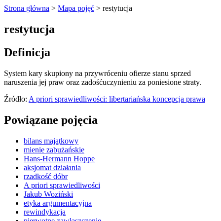
Strona główna
>
Mapa pojęć
>
restytucja
restytucja
Definicja
System kary skupiony na przywróceniu ofierze stanu sprzed
naruszenia jej praw oraz zadośćuczynieniu za poniesione straty.
Źródło:
A priori sprawiedliwości: libertariańska koncepcja prawa
Powiązane pojęcia
bilans majątkowy
mienie zabużańskie
Hans-Hermann Hoppe
aksjomat działania
rzadkość dóbr
A priori sprawiedliwości
Jakub Woziński
etyka argumentacyjna
rewindykacja
pierwotne zawłaszczenie