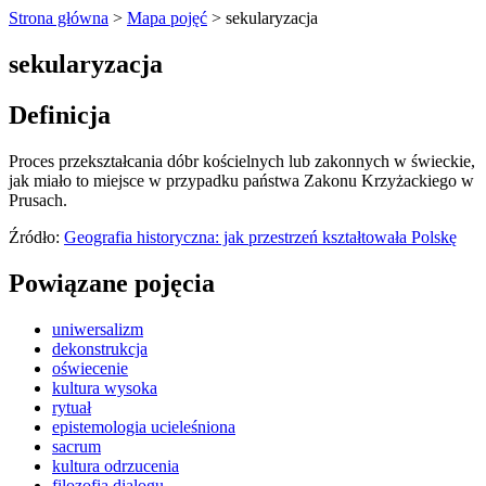
Strona główna
>
Mapa pojęć
>
sekularyzacja
sekularyzacja
Definicja
Proces przekształcania dóbr kościelnych lub zakonnych w świeckie,
jak miało to miejsce w przypadku państwa Zakonu Krzyżackiego w
Prusach.
Źródło:
Geografia historyczna: jak przestrzeń kształtowała Polskę
Powiązane pojęcia
uniwersalizm
dekonstrukcja
oświecenie
kultura wysoka
rytuał
epistemologia ucieleśniona
sacrum
kultura odrzucenia
filozofia dialogu