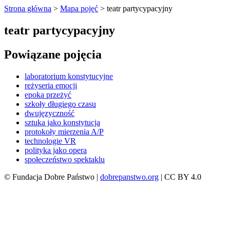
Strona główna
>
Mapa pojęć
>
teatr partycypacyjny
teatr partycypacyjny
Powiązane pojęcia
laboratorium konstytucyjne
reżyseria emocji
epoka przeżyć
szkoły długiego czasu
dwujęzyczność
sztuka jako konstytucja
protokoły mierzenia A/P
technologie VR
polityka jako opera
społeczeństwo spektaklu
© Fundacja Dobre Państwo |
dobrepanstwo.org
| CC BY 4.0