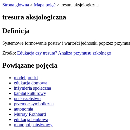
Strona główna
>
Mapa pojęć
>
tresura aksjologiczna
tresura aksjologiczna
Definicja
Systemowe formowanie postaw i wartości jednostki poprzez przymus i
Źródło:
Edukacja czy tresura? Analiza przymusu szkolnego
Powiązane pojęcia
model pruski
edukacja domowa
inżynieria społeczna
kapitał kulturowy
posłuszeństwo
przemoc symboliczna
autonomia
Murray Rothbard
edukacja bankowa
monopol państwowy