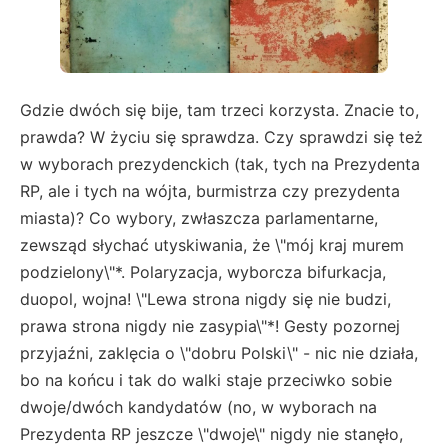
Gdzie dwóch się bije, tam trzeci korzysta. Znacie to,
prawda? W życiu się sprawdza. Czy sprawdzi się też
w wyborach prezydenckich (tak, tych na Prezydenta
RP, ale i tych na wójta, burmistrza czy prezydenta
miasta)? Co wybory, zwłaszcza parlamentarne,
zewsząd słychać utyskiwania, że \"mój kraj murem
podzielony\"*. Polaryzacja, wyborcza bifurkacja,
duopol, wojna! \"Lewa strona nigdy się nie budzi,
prawa strona nigdy nie zasypia\"*! Gesty pozornej
przyjaźni, zaklęcia o \"dobru Polski\" - nic nie działa,
bo na końcu i tak do walki staje przeciwko sobie
dwoje/dwóch kandydatów (no, w wyborach na
Prezydenta RP jeszcze \"dwoje\" nigdy nie stanęło,