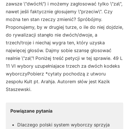
zawsze \"dwóch\") i możemy zagłosować tylko \"za\",
nawet jeśli faktycznie głosujemy \"przeciw\". Czy
można ten stan rzeczy zmienić? Spróbójmy.
Proponujemy, by w drugiej turze, o ile do niej dojdzie,
do rywalizacji stanęło nie dwóch/dwoje, a
trzech/troje i niechaj wygra ten, który uzyska
najwięcej głosów. Dajmy sobie szansę głosować
realnie \"za\"! Poniżej treść petycji w tej sprawie. 49 L
11 VI wybory uzupełniajace trzech za dwóch kodeks
wyborczyPobierz *cytaty pochodzą z utworu
zespołu Kult pt. Arahja. Autorem słów jest Kazik
Staszewski.
Powiązane pytania
Dlaczego polski system wyborczy sprzyja