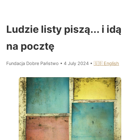
Ludzie listy piszą... i idą
na pocztę
Fundacja Dobre Państwo
•
4 July 2024
•
🇬🇧 English