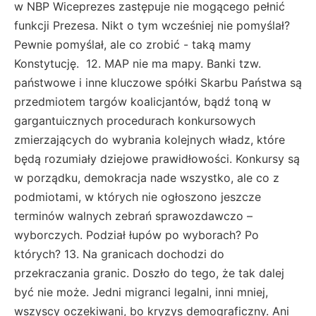
w NBP Wiceprezes zastępuje nie mogącego pełnić
funkcji Prezesa. Nikt o tym wcześniej nie pomyślał?
Pewnie pomyślał, ale co zrobić - taką mamy
Konstytucję. 12. MAP nie ma mapy. Banki tzw.
państwowe i inne kluczowe spółki Skarbu Państwa są
przedmiotem targów koalicjantów, bądź toną w
gargantuicznych procedurach konkursowych
zmierzających do wybrania kolejnych władz, które
będą rozumiały dziejowe prawidłowości. Konkursy są
w porządku, demokracja nade wszystko, ale co z
podmiotami, w których nie ogłoszono jeszcze
terminów walnych zebrań sprawozdawczo –
wyborczych. Podział łupów po wyborach? Po
których? 13. Na granicach dochodzi do
przekraczania granic. Doszło do tego, że tak dalej
być nie może. Jedni migranci legalni, inni mniej,
wszyscy oczekiwani, bo kryzys demograficzny. Ani