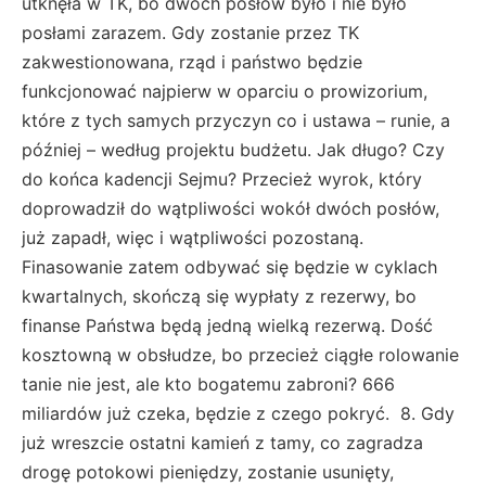
utknęła w TK, bo dwóch posłów było i nie było
posłami zarazem. Gdy zostanie przez TK
zakwestionowana, rząd i państwo będzie
funkcjonować najpierw w oparciu o prowizorium,
które z tych samych przyczyn co i ustawa – runie, a
później – według projektu budżetu. Jak długo? Czy
do końca kadencji Sejmu? Przecież wyrok, który
doprowadził do wątpliwości wokół dwóch posłów,
już zapadł, więc i wątpliwości pozostaną.
Finasowanie zatem odbywać się będzie w cyklach
kwartalnych, skończą się wypłaty z rezerwy, bo
finanse Państwa będą jedną wielką rezerwą. Dość
kosztowną w obsłudze, bo przecież ciągłe rolowanie
tanie nie jest, ale kto bogatemu zabroni? 666
miliardów już czeka, będzie z czego pokryć. 8. Gdy
już wreszcie ostatni kamień z tamy, co zagradza
drogę potokowi pieniędzy, zostanie usunięty,