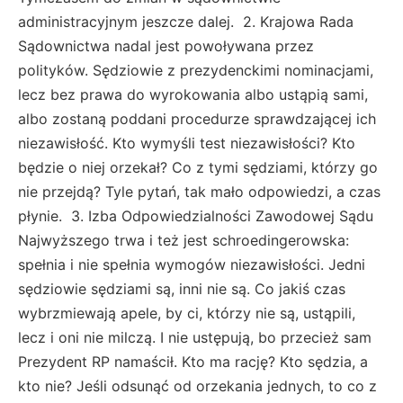
administracyjnym jeszcze dalej. 2. Krajowa Rada
Sądownictwa nadal jest powoływana przez
polityków. Sędziowie z prezydenckimi nominacjami,
lecz bez prawa do wyrokowania albo ustąpią sami,
albo zostaną poddani procedurze sprawdzającej ich
niezawisłość. Kto wymyśli test niezawisłości? Kto
będzie o niej orzekał? Co z tymi sędziami, którzy go
nie przejdą? Tyle pytań, tak mało odpowiedzi, a czas
płynie. 3. Izba Odpowiedzialności Zawodowej Sądu
Najwyższego trwa i też jest schroedingerowska:
spełnia i nie spełnia wymogów niezawisłości. Jedni
sędziowie sędziami są, inni nie są. Co jakiś czas
wybrzmiewają apele, by ci, którzy nie są, ustąpili,
lecz i oni nie milczą. I nie ustępują, bo przecież sam
Prezydent RP namaścił. Kto ma rację? Kto sędzia, a
kto nie? Jeśli odsunąć od orzekania jednych, to co z