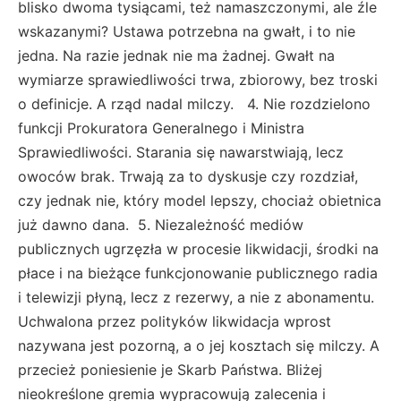
blisko dwoma tysiącami, też namaszczonymi, ale źle
wskazanymi? Ustawa potrzebna na gwałt, i to nie
jedna. Na razie jednak nie ma żadnej. Gwałt na
wymiarze sprawiedliwości trwa, zbiorowy, bez troski
o definicje. A rząd nadal milczy. 4. Nie rozdzielono
funkcji Prokuratora Generalnego i Ministra
Sprawiedliwości. Starania się nawarstwiają, lecz
owoców brak. Trwają za to dyskusje czy rozdział,
czy jednak nie, który model lepszy, chociaż obietnica
już dawno dana. 5. Niezależność mediów
publicznych ugrzęzła w procesie likwidacji, środki na
płace i na bieżące funkcjonowanie publicznego radia
i telewizji płyną, lecz z rezerwy, a nie z abonamentu.
Uchwalona przez polityków likwidacja wprost
nazywana jest pozorną, a o jej kosztach się milczy. A
przecież poniesienie je Skarb Państwa. Bliżej
nieokreślone gremia wypracowują zalecenia i