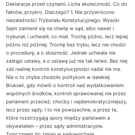
Deklaracje przed czynami. Licha skuteczność. Co do
faktów, przykro. Dlaczego? 1. Nie przywrócono
niezależności Trybunału Konstytucyjnego. Wysoki
Sejm zamienił się na chwilę w sąd, albo nawet i
trybunał, i uchwalił, co miał. Trochę późno, lecz lepiej
późno niż później. Trochę bez trybu, lecz nie chodzi
o procedurę, a o słuszność. Jednak uchwała nie
zastąpi ustawy, a o ustawę już nie tak łatwo. Bez niej
zaś realnej kontroli konstytucyjności nadal nie ma.
Nie o to chyba chodziło politykom w dalekiej
Brukseli, gdy mówili o kontroli nad wydatkowaniem
wspólnych środków, kontroli sprawowanej nie przez
parlament przecież, choćby i najdemokratyczniejszy,
lecz przez sądy. I to nie powszechne, a przez te,
które rozstrzygają spory między państwem a
obywatelem – przez sądy administracyjne.
Tymczasem do zmian w sądownictwie