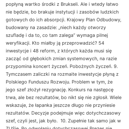
popłyną wartko środki z Brukseli. Ale i wtedy łatwo
nie będzie, bo brakuje instytucji i zasobów ludzkich
gotowych do ich absorpcji. Krajowy Plan Odbudowy,
budowany na zasadzie: „niech każdy otworzy
szufladę i da to, co tam zalega” wymaga pilnej
weryfikacji. Kto miałby ją przeprowadzić? 54
inwestycje i 48 reform, z których każda musi się
zacząć od głębokich zmian systemowych, na razie
przypomina koncert życzeń. Pobożnych życzeń. 9.
Tymczasem zaliczki na rozmaite inwestycje płyną z
Polskiego Funduszu Rozwoju. Problem w tym, że
jego szef złożył rezygnację. Konkurs na następcę
trwa, ale bez rezultatów, bo nikt się nie zgłosił. Wiele
wskazuje, że łapanka jeszcze długo nie przyniesie
rezultatów. Decyzje podejmuje więc dotychczasowy
szef, czyli jest, jak było. 10. Zupełnie tak samo jak w
ZUSie. Po odwołaniu dotychczasowej Prezes nie