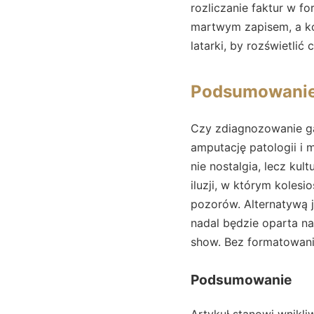
rozliczanie faktur w f
martwym zapisem, a ko
latarki, by rozświetlić
Podsumowani
Czy zdiagnozowanie ga
amputację patologii i
nie nostalgia, lecz kul
iluzji, w którym koles
pozorów. Alternatywą 
nadal będzie oparta na 
show. Bez formatowania
Podsumowanie
Artykuł stanowi wnikl