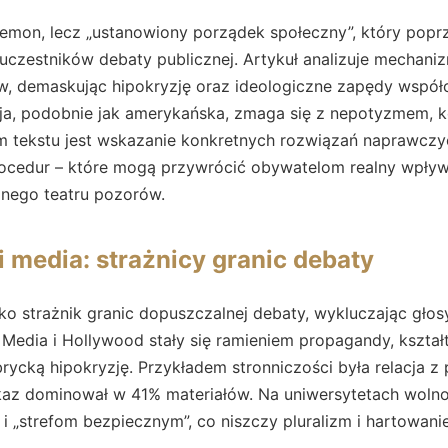
emon, lecz „ustanowiony porządek społeczny”, który poprze
” uczestników debaty publicznej. Artykuł analizuje mechanizm
w, demaskując hipokryzję oraz ideologiczne zapędy współ
ja, podobnie jak amerykańska, zmaga się z nepotyzmem, k
em tekstu jest wskazanie konkretnych rozwiązań naprawczy
cedur – które mogą przywrócić obywatelom realny wpływ
znego teatru pozorów.
i media: strażnicy granic debaty
ako strażnik granic dopuszczalnej debaty, wykluczając głos
Media i Hollywood stały się ramieniem propagandy, kształ
brycką hipokryzję. Przykładem stronniczości była relacja z
az dominował w 41% materiałów. Na uniwersytetach wolno
 i „strefom bezpiecznym”, co niszczy pluralizm i hartowan