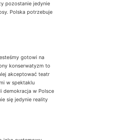
zy pozostanie jedynie
sy. Polska potrzebuje
jesteśmy gotowi na
zony konserwatyzm to
alej akceptować teatr
ami w spektaklu
li demokracja w Polsce
e się jedynie reality
go jako systemowy