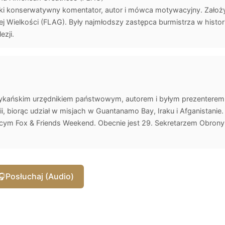
ki konserwatywny komentator, autor i mówca motywacyjny. Założyc
j Wielkości (FLAG). Były najmłodszy zastępca burmistrza w historii
zji.
ykańskim urzędnikiem państwowym, autorem i byłym prezenterem 
, biorąc udział w misjach w Guantanamo Bay, Iraku i Afganistanie
ym Fox & Friends Weekend. Obecnie jest 29. Sekretarzem Obron
🎧
Posłuchaj (Audio)