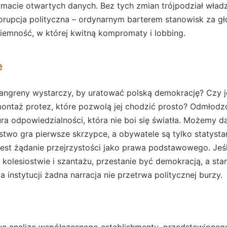
ormacie otwartych danych. Bez tych zmian trójpodział wład
rupcja polityczna – ordynarnym barterem stanowisk za gło
 ciemność, w której kwitną kompromaty i lobbing.
e
ngreny wystarczy, by uratować polską demokrację? Czy 
 montaż protez, które pozwolą jej chodzić prosto? Odmłod
tura odpowiedzialności, która nie boi się światła. Możemy d
iostwo gra pierwsze skrzypce, a obywatele są tylko statyst
jest żądanie przejrzystości jako prawa podstawowego. Jeś
kolesiostwie i szantażu, przestanie być demokracją, a stani
 instytucji żadna narracja nie przetrwa politycznej burzy.
iwą analizę współczesnego establishmentu, przedstawione