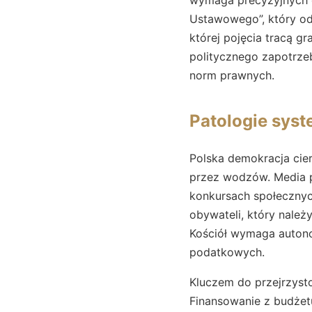
Ustawowego”, który odd
której pojęcia tracą g
politycznego zapotrze
norm prawnych.
Patologie syst
Polska demokracja cie
przez wodzów. Media 
konkursach społecznyc
obywateli, który należ
Kościół wymaga autono
podatkowych.
Kluczem do przejrzysto
Finansowanie z budżetu