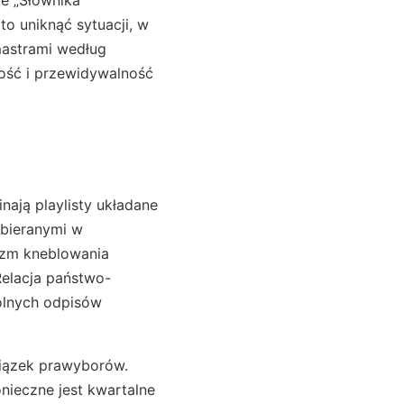
to uniknąć sytuacji, w
mastrami według
ość i przewidywalność
inają playlisty układane
bieranymi w
nizm kneblowania
Relacja państwo-
olnych odpisów
wiązek prawyborów.
onieczne jest kwartalne