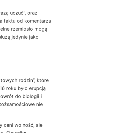
razą uczuć”, oraz
a faktu od komentarza
etelne rzemiosło mogą
służą jedynie jako
rtowych rodzin”, które
6 roku było erupcją
owrót do biologii i
 tożsamościowe nie
y ceni wolność, ale
je „Słownika