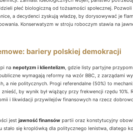
zieli płeć biologiczną od tożsamości społecznej. Pozwoli 
ranice, a decydenci zyskują władzę, by dorysowywać je fla
bowania. Konserwatyzm w stroju roboczym stawia na jawn
emowe: bariery polskiej demokracji
rpi na
nepotyzm i klientelizm
, gdzie listy partyjne przypom
publiczne wymagają reformy na wzór BBC, z zarządami wy
h, a nie politycznych. Progi referendalne (50%) to mecha
y znieść, by wynik był wiążący przy frekwencji rzędu 10%. 
mii i likwidacji przywilejów finansowych na rzecz dobrow
ści jest
jawność finansów
partii oraz konstytucyjny obo
 stało się kroplówką dla politycznego lenistwa, dlatego k