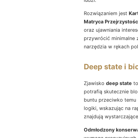
Rozwiązaniem jest
Kar
Matryca Przejrzystośc
oraz ujawniania intere
przywrócić minimalne za
narzędzia w rękach po
Deep state i bi
Zjawisko
deep state
to
potrafią skutecznie b
buntu przeciwko temu dy
logiki, wskazując na 
znajdują wystarczając
Odmłodzony konserw
wymaga precyzyjnych d