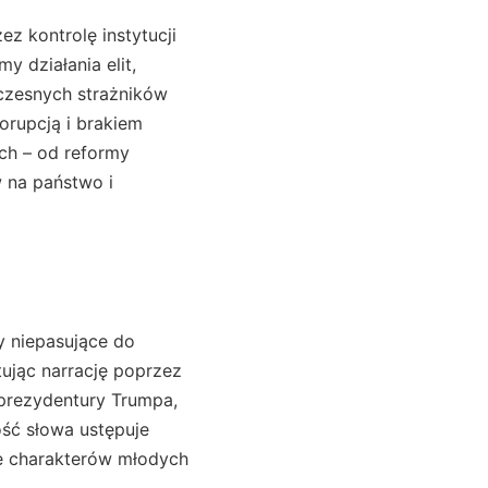
z kontrolę instytucji
y działania elit,
czesnych strażników
orupcją i brakiem
ch – od reformy
 na państwo i
y niepasujące do
tując narrację poprzez
 prezydentury Trumpa,
ść słowa ustępuje
ie charakterów młodych