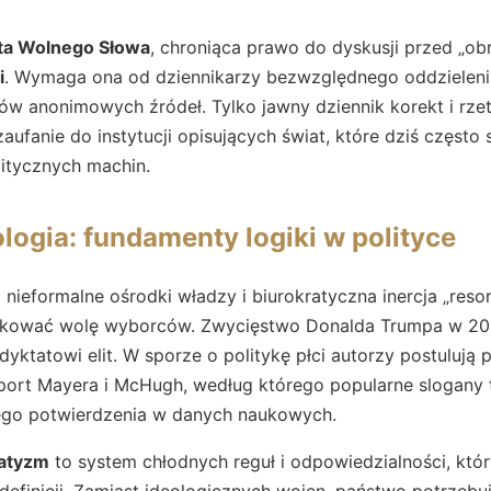
ta Wolnego Słowa
, chroniąca prawo do dyskusji przed „ob
i
. Wymaga ona od dziennikarzy bezwzględnego oddzieleni
sów anonimowych źródeł. Tylko jawny dziennik korekt i rz
ufanie do instytucji opisujących świat, które dziś często 
litycznych machin.
ologia: fundamenty logiki w polityce
 nieformalne ośrodki władzy i biurokratyczna inercja „reso
lokować wolę wyborców. Zwycięstwo Donalda Trumpa w 201
ktatowi elit. W sporze o politykę płci autorzy postulują p
raport Mayera i McHugh, według którego popularne slogany
ego potwierdzenia w danych naukowych.
atyzm
to system chłodnych reguł i odpowiedzialności, któr
efinicji. Zamiast ideologicznych wojen, państwo potrzebu