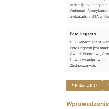
Australijsko-amerykańs
Wolności i Amerykańskie
ambasadora USA w Male
Pete Hegseth
U.S. Department of War
Pete Hegseth jest amer
Gwardii Narodowej Armii
News i współprowadząc
Zjednoczonych.
📄
Pobierz PDF
Wprowadzenie