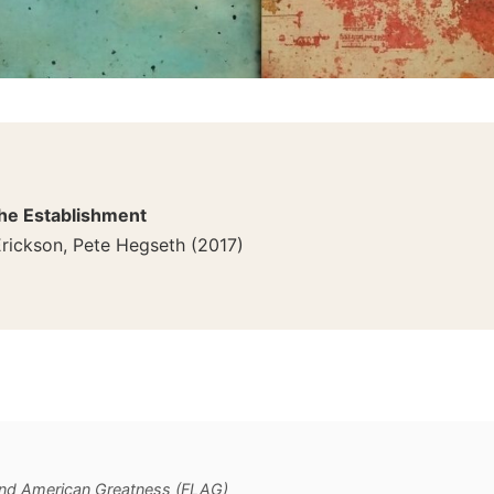
he Establishment
rickson, Pete Hegseth
(
2017
)
 and American Greatness (FLAG)