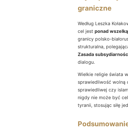
graniczne
Według Leszka Kołakow
cel jest
ponad wszelką
granicy polsko-białoru
strukturalna, polegają
Zasada subsydiarnośc
dialogu.
Wielkie religie świata 
sprawiedliwość wolną o
sprawiedliwej czy isla
nigdy nie może być ce
tyranii, stosując siłę j
Podsumowani