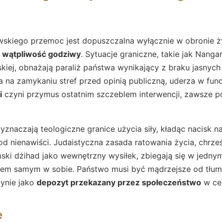
skiego przemoc jest dopuszczalna wyłącznie w obronie życ
 wątpliwość godziwy
. Sytuacje graniczne, takie jak Nanga
skiej, obnażają paraliż państwa wynikający z braku jasnyc
ca na zamykaniu stref przed opinią publiczną, uderza w fu
i
czyni przymus ostatnim szczeblem interwencji, zawsze
wyznaczają teologiczne granice użycia siły, kładąc nacisk n
d nienawiści. Judaistyczna zasada ratowania życia, chrześ
mski dżihad jako wewnętrzny wysiłek, zbiegają się w jedn
lem samym w sobie. Państwo musi być mądrzejsze od tłum
edynie jako
depozyt przekazany przez społeczeństwo
w cel
e