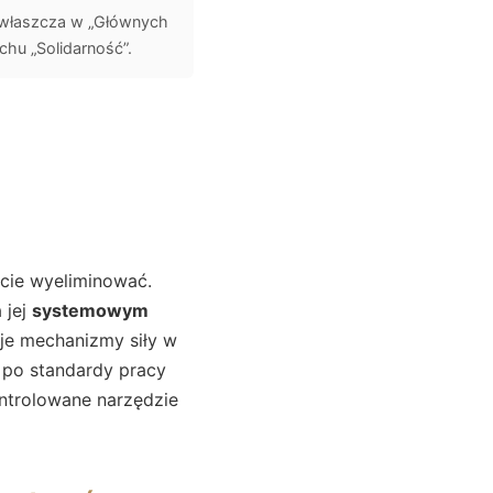
j, zwłaszcza w „Głównych
uchu „Solidarność”.
icie wyeliminować.
 jej
systemowym
uuje mechanizmy siły w
 po standardy pracy
ontrolowane narzędzie