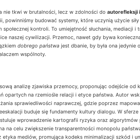
 nie tkwi w brutalności, lecz w zdolności do
autorefleksji
ii, powinniśmy budować systemy, które uczynią użycie sił
społecznej kontroli. To umiejętność słuchania, mediacji i 
nice naszej cywilizacji. Przemoc, nawet gdy bywa koniecz
iązkiem
dobrego państwa
jest dbanie, by była ona jedynie
palaczem wspólnoty.
sową analizę zjawiska przemocy, proponując odejście od k
opartych na rzemiośle relacji i etyce państwa. Autor wsk
żania sprawiedliwości naprawczej, gdzie poprzez mapowan
eskalacji buduje się fundamenty kultury dialogu. W sferz
ostuluje wprowadzenie kartografii ryzyka oraz algorytmów
o ma na celu zwiększenie transparentności monopolu państw
 etyka mediów, promująca kodeks minimalizacji szkód i un