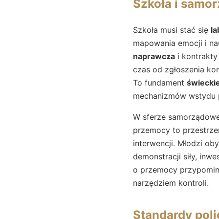
Szkoła i samor
Szkoła musi stać się
la
mapowania emocji i nau
naprawcza
i kontrakty
czas od zgłoszenia ko
To fundament
świecki
mechanizmów wstydu p
W sferze samorządowej
przemocy to przestrze
interwencji. Młodzi ob
demonstracji siły, inw
o przemocy przypominaj
narzędziem kontroli.
Standardy poli