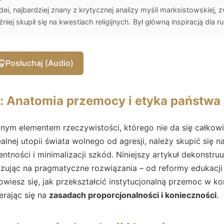
k idei, najbardziej znany z krytycznej analizy myśli marksistowskie
iej skupił się na kwestiach religijnych. Był główną inspiracją dla r
🎧
Posłuchaj (Audio)
 Anatomia przemocy i etyka państwa
znym elementem rzeczywistości, którego nie da się całkow
lnej utopii świata wolnego od agresji, należy skupić się na
rentności i minimalizacji szkód. Niniejszy artykuł dekonstr
azując na pragmatyczne rozwiązania – od reformy edukacji
wiesz się, jak przekształcić instytucjonalną przemoc w k
erając się na
zasadach proporcjonalności i konieczności
.