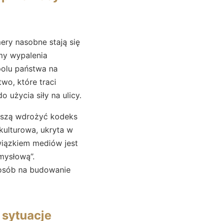
ery nasobne stają się
my wypalenia
polu państwa na
two, które traci
o użycia siły na ulicy.
uszą wdrożyć kodeks
kulturowa, ukryta w
wiązkiem mediów jest
mysłową”.
posób na budowanie
 sytuacje