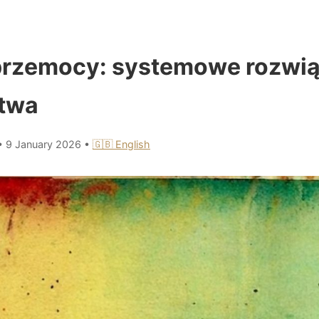
rzemocy: systemowe rozwiąz
stwa
•
9 January 2026
•
🇬🇧 English