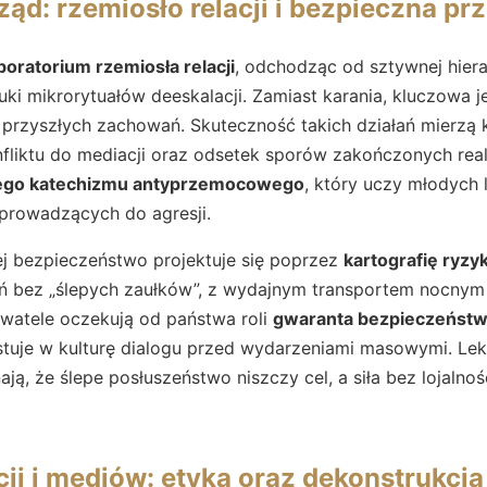
ząd: rzemiosło relacji i bezpieczna pr
boratorium rzemiosła relacji
, odchodząc od sztywnej hiera
ki mikrorytuałów deeskalacji. Zamiast karania, kluczowa j
 przyszłych zachowań. Skuteczność takich działań mierzą 
nfliktu do mediacji oraz odsetek sporów zakończonych re
ego katechizmu antyprzemocowego
, który uczy młodych
rowadzących do agresji.
 bezpieczeństwo projektuje się poprzez
kartografię ryzy
ń bez „ślepych zaułków”, z wydajnym transportem nocnym 
ywatele oczekują od państwa roli
gwaranta bezpieczeńst
estuje w kulturę dialogu przed wydarzeniami masowymi. Le
ą, że ślepe posłuszeństwo niszczy cel, a siła bez lojalnoś
cji i mediów: etyka oraz dekonstrukcj