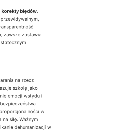
 i korekty błędów
.
y przewidywalnym,
transparentność
na, zawsze zostawia
 ostatecznym
arania na rzecz
azuje szkołę jako
ie emocji wstydu i
e bezpieczeństwa
 proporcjonalności w
a na siłę. Ważnym
ikanie dehumanizacji w