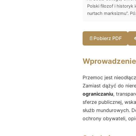
Polski filozof i history
nurtach marksizmu”. Późn
📄
Pobierz PDF
Wprowadzenie:
Przemoc jest nieodłąc
Zamiast dążyć do nierea
ograniczaniu
, transpa
sferze publicznej, wsk
służb mundurowych. Do
ochrony obywateli, opi