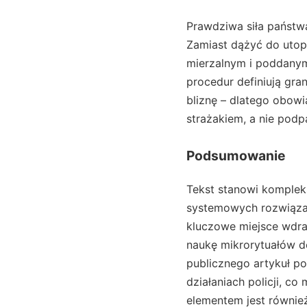
Prawdziwa siła państwa
Zamiast dążyć do utop
mierzalnym i poddanym 
procedur definiują gra
bliznę – dlatego obow
strażakiem, a nie pod
Podsumowanie
Tekst stanowi komplek
systemowych rozwiązań 
kluczowe miejsce wdra
naukę mikrorytuałów de
publicznego artykuł p
działaniach policji, c
elementem jest również