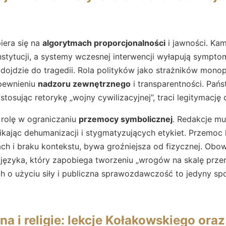
iera się na
algorytmach proporcjonalności
i jawności. Kam
stytucji, a systemy wczesnej interwencji wyłapują sympto
 dojdzie do tragedii. Rola polityków jako strażników mono
pewnieniu
nadzoru zewnętrznego
i transparentności. Pańs
stosując retorykę „wojny cywilizacyjnej”, traci legitymację d
 rolę w ograniczaniu
przemocy symbolicznej
. Redakcje m
nikając dehumanizacji i stygmatyzujących etykiet. Przemoc 
h i braku kontekstu, bywa groźniejsza od fizycznej. Obo
 języka, który zapobiega tworzeniu „wrogów na skalę prze
h o użyciu siły i publiczna sprawozdawczość to jedyny s
na i religie: lekcje Kołakowskiego oraz