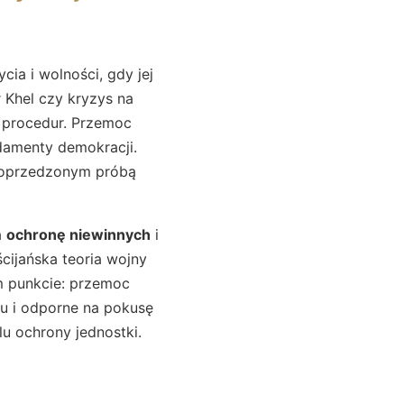
ia i wolności, gdy jej
r Khel czy kryzys na
h procedur. Przemoc
ndamenty demokracji.
 poprzedzonym próbą
a
ochronę niewinnych
i
cijańska teoria wojny
ym punkcie: przemoc
u i odporne na pokusę
u ochrony jednostki.