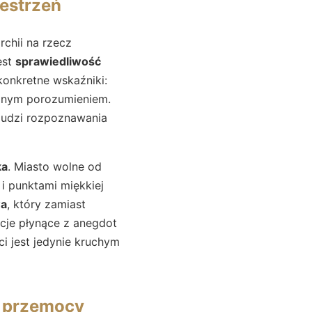
zestrzeń
rchii na rzecz
est
sprawiedliwość
konkretne wskaźniki:
alnym porozumieniem.
 ludzi rozpoznawania
ka
. Miasto wolne od
i punktami miękkiej
wa
, który zamiast
kcje płynące z anegdot
ci jest jedynie kruchym
a przemocy