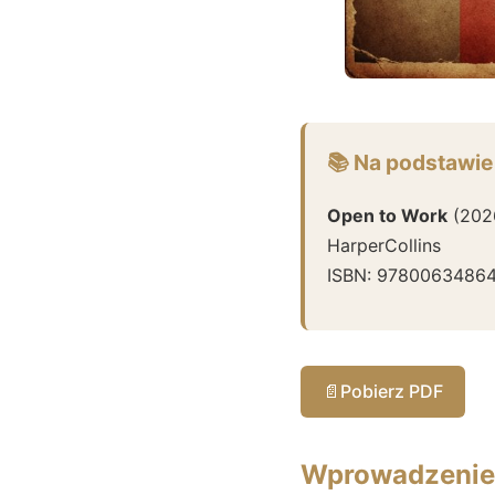
📚 Na podstawie
Open to Work
(
202
HarperCollins
ISBN:
97800634864
📄
Pobierz PDF
Wprowadzenie