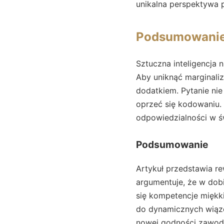
unikalna perspektywa p
Podsumowani
Sztuczna inteligencja 
Aby uniknąć marginali
dodatkiem. Pytanie nie
oprzeć się kodowaniu. 
odpowiedzialności w ś
Podsumowanie
Artykuł przedstawia re
argumentuje, że w dob
się kompetencje miękk
do dynamicznych wiąze
nowej godności zawodo