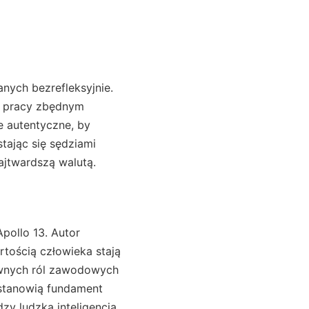
nych bezrefleksyjnie.
w pracy zbędnym
e autentyczne, by
tając się sędziami
ajtwardszą walutą.
Apollo 13. Autor
tością człowieka stają
tywnych ról zawodowych
stanowią fundament
y ludzką inteligencją