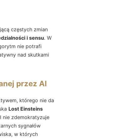
jącą częstych zmian
dzialności i sensu
. W
gorytm nie potrafi
matywny nad skutkami
nej przez AI
aktywem, którego nie da
iska
Lost Einsteins
I nie zdemokratyzuje
itarnych sygnałów
wiska, w których