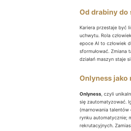
Od drabiny do 
Kariera przestaje być l
uchwytu. Rola człowie
epoce AI to człowiek d
sformułować. Zmiana t
działań maszyn staje
Onlyness jako
Onlyness
, czyli unika
się zautomatyzować. I
(marnowania talentów 
rynku automatycznie; m
rekrutacyjnych. Zamia