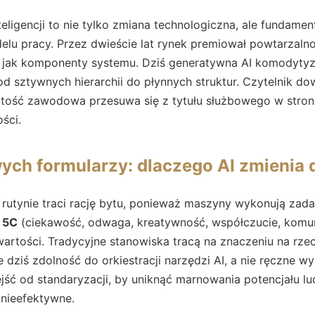
teligencji to nie tylko zmiana technologiczna, ale fundamen
u pracy. Przez dwieście lat rynek premiował powtarzalno
 jak komponenty systemu. Dziś generatywna AI komodytyz
d sztywnych hierarchii do płynnych struktur. Czytelnik do
ość zawodowa przesuwa się z tytułu służbowego w stron
ści.
ych formularzy: dlaczego AI zmienia d
rutynie traci rację bytu, ponieważ maszyny wykonują zadan
 5C
(ciekawość, odwaga, kreatywność, współczucie, komuni
tości. Tradycyjne stanowiska tracą na znaczeniu na rze
je dziś zdolność do orkiestracji narzędzi AI, a nie ręczne 
ść od standaryzacji, by uniknąć marnowania potencjału lu
 nieefektywne.