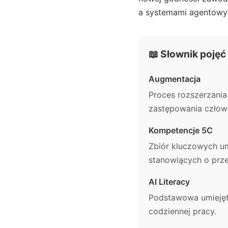
a systemami agentowym
📖 Słownik pojęć
Augmentacja
Proces rozszerzania
zastępowania człow
Kompetencje 5C
Zbiór kluczowych um
stanowiących o prz
AI Literacy
Podstawowa umiejętn
codziennej pracy.