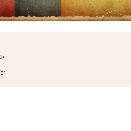
6
)
61