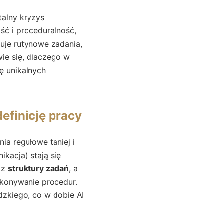
talny kryzys
ść i proceduralność,
uje rutynowe zadania,
wie się, dlaczego w
ę unikalnych
efinicję pracy
ia regułowe taniej i
kacja) stają się
cz
struktury zadań
, a
wykonywanie procedur.
dzkiego, co w dobie AI