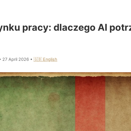
ynku pracy: dlaczego AI potr
•
27 April 2026
•
🇬🇧 English