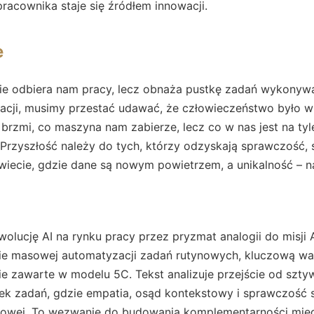
racownika staje się źródłem innowacji.
e
nie odbiera nam pracy, lecz obnaża pustkę zadań wykonywa
zacji, musimy przestać udawać, że człowieczeństwo było 
 brzmi, co maszyna nam zabierze, lecz co w nas jest na tyl
Przyszłość należy do tych, którzy odzyskają sprawczość, s
wiecie, gdzie dane są nowym powietrzem, a unikalność – n
wolucję AI na rynku pracy przez pryzmat analogii do misji 
ie masowej automatyzacji zadań rutynowych, kluczową war
ie zawarte w modelu 5C. Tekst analizuje przejście od sz
k zadań, gdzie empatia, osąd kontekstowy i sprawczość 
wej. To wezwanie do budowania komplementarności międz