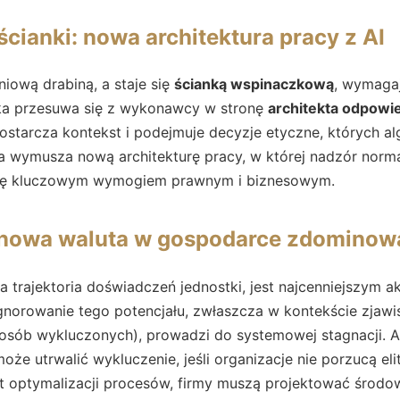
ścianki: nowa architektura pracy z AI
iniową drabiną, a staje się
ścianką wspinaczkową
, wymaga
ka przesuwa się z wykonawcy w stronę
architekta odpowie
ostarcza kontekst i podejmuje decyzje etyczne, których al
a wymusza nową architekturę pracy, w której nadzór nor
 się kluczowym wymogiem prawnym i biznesowym.
 nowa waluta w gospodarce zdominowa
lna trajektoria doświadczeń jednostki, jest najcenniejszym 
gnorowanie tego potencjału, zwłaszcza w kontekście zjaw
osób wykluczonych), prowadzi do systemowej stagnacji. A
oże utrwalić wykluczenie, jeśli organizacje nie porzucą el
st optymalizacji procesów, firmy muszą projektować środo