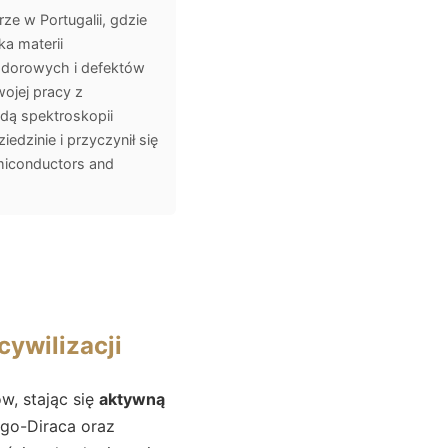
e w Portugalii, gdzie
a materii
odorowych i defektów
ojej pracy z
dą spektroskopii
dzinie i przyczynił się
emiconductors and
ywilizacji
w, stając się
aktywną
ego-Diraca oraz