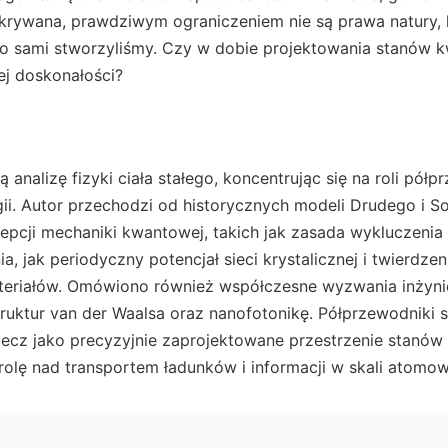
dkrywana, prawdziwym ograniczeniem nie są prawa natury, 
co sami stworzyliśmy. Czy w dobie projektowania stanów 
ej doskonałości?
 analizę fizyki ciała stałego, koncentrując się na roli pó
ii. Autor przechodzi od historycznych modeli Drudego i 
cji mechaniki kwantowej, takich jak zasada wykluczenia 
a, jak periodyczny potencjał sieci krystalicznej i twierdzen
eriałów. Omówiono również współczesne wyzwania inżyni
ruktur van der Waalsa oraz nanofotonikę. Półprzewodniki s
 lecz jako precyzyjnie zaprojektowane przestrzenie stanów
rolę nad transportem ładunków i informacji w skali atomow