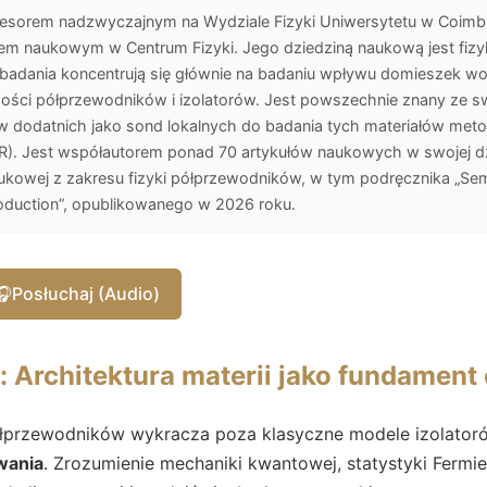
ofesorem nadzwyczajnym na Wydziale Fizyki Uniwersytetu w Coimbrz
iem naukowym w Centrum Fizyki. Jego dziedziną naukową jest fizyk
badania koncentrują się głównie na badaniu wpływu domieszek w
ści półprzewodników i izolatorów. Jest powszechnie znany ze sw
dodatnich jako sond lokalnych do badania tych materiałów meto
. Jest współautorem ponad 70 artykułów naukowych w swojej dzie
naukowej z zakresu fizyki półprzewodników, w tym podręcznika „S
roduction”, opublikowanego w 2026 roku.
🎧
Posłuchaj (Audio)
Architektura materii jako fundament c
łprzewodników wykracza poza klasyczne modele izolatoró
wania
. Zrozumienie mechaniki kwantowej, statystyki Fermi