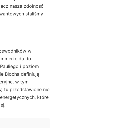
lecz nasza zdolność
kwantowych staliśmy
łprzewodników w
Sommerfelda do
Pauliego i poziom
ie Blocha definiują
eryjne, w tym
ą tu przedstawione nie
 energetycznych, które
ej.