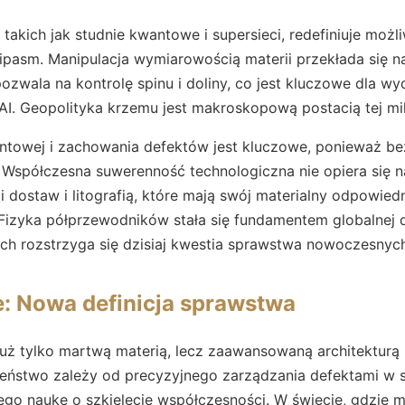
, takich jak studnie kwantowe i supersieci, redefiniuje możl
ipasm. Manipulacja wymiarowością materii przekłada się 
ozwala na kontrolę spinu i doliny, co jest kluczowe dla w
I. Geopolityka krzemu jest makroskopową postacią tej mik
ntowej i zachowania defektów jest kluczowe, ponieważ bez 
. Współczesna suwerenność technologiczna nie opiera się n
i dostaw i litografią, które mają swój materialny odpowied
 Fizyka półprzewodników stała się fundamentem globalnej 
h rozstrzyga się dzisiaj kwestia sprawstwa nowoczesnyc
 Nowa definicja sprawstwa
 już tylko martwą materią, lecz zaawansowaną architektur
zeństwo zależy od precyzyjnego zarządzania defektami w 
ałego naukę o szkielecie współczesności. W świecie, gdzie m