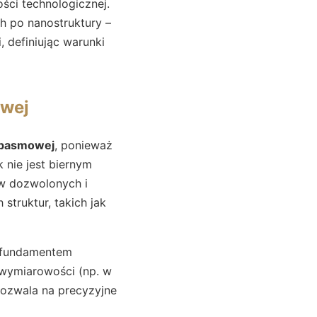
ści technologicznej.
h po nanostruktury –
, definiując warunki
owej
i pasmowej
, ponieważ
 nie jest biernym
ów dozwolonych i
truktur, takich jak
ę fundamentem
 wymiarowości (np. w
pozwala na precyzyjne