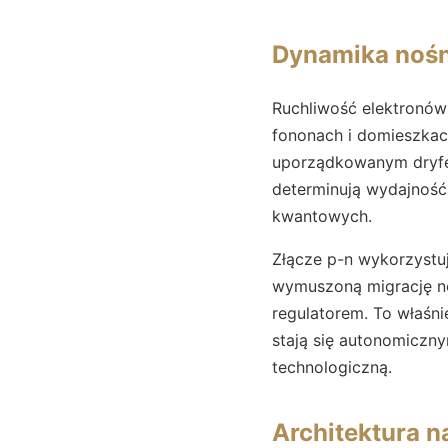
Dynamika nośn
Ruchliwość elektronów
fononach i domieszkach
uporządkowanym dryfem
determinują wydajność
kwantowych.
Złącze p-n wykorzystu
wymuszoną migrację noś
regulatorem. To właśni
stają się autonomiczn
technologiczną.
Architektura n