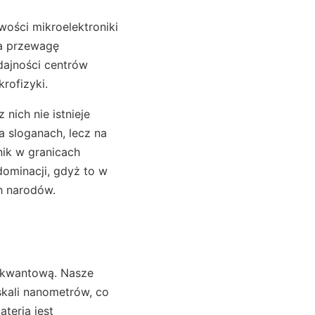
iwości mikroelektroniki
na przewagę
ydajności centrów
rofizyki.
nich nie istnieje
a sloganach, lecz na
nik w granicach
dominacji, gdyż to w
h narodów.
ą kwantową. Nasze
skali nanometrów, co
ateria jest