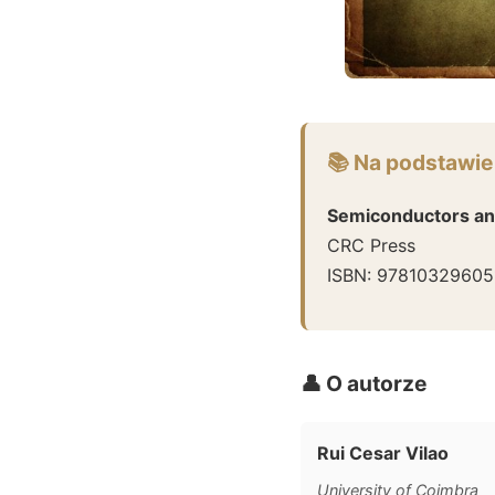
📚 Na podstawie
Semiconductors an
CRC Press
ISBN:
97810329605
👤 O autorze
Rui Cesar Vilao
University of Coimbra