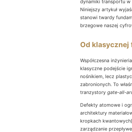
dynamiki transportu w
Niniejszy artykuł wyja
stanowi twardy fundamen
brzegowe naszej cyfro
Od klasycznej 
Współczesna inżynier
klasyczne podejście ig
nośnikiem, lecz plast
zabronionych. To właśn
tranzystory
gate-all-a
Defekty atomowe i ogr
architektury materiało
kropkach kwantowych) 
zarządzanie przepływem