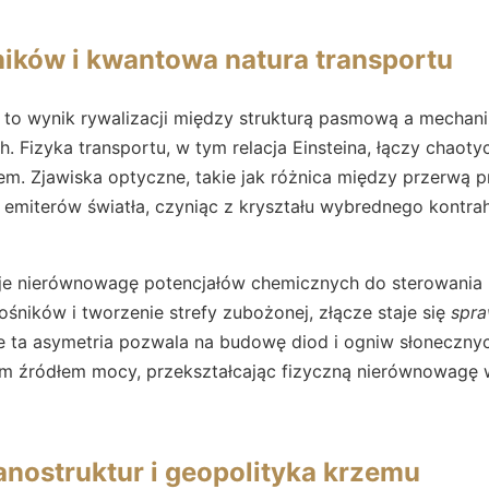
ików i kwantowa natura transportu
 to wynik rywalizacji między strukturą pasmową a mechan
. Fizyka transportu, w tym relacja Einsteina, łączy chaoty
. Zjawiska optyczne, takie jak różnica między przerwą pr
 emiterów światła, czyniąc z kryształu wybrednego kontra
je nierównowagę potencjałów chemicznych do sterowania
ników i tworzenie strefy zubożonej, złącze staje się
spra
e ta asymetria pozwala na budowę diod i ogniw słonecznyc
ym źródłem mocy, przekształcając fizyczną nierównowagę 
anostruktur i geopolityka krzemu