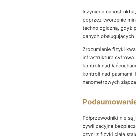
Inżynieria nanostruktur
poprzez tworzenie min
technologiczną, gdyż p
danych obsługujących A
Zrozumienie fizyki kwa
infrastruktura cyfrowa
kontroli nad łańcucham
kontroli nad pasmami.
nanometrowych złączac
Podsumowanie:
Półprzewodniki nie są
cywilizacyjne bezpiec
czyni z fizyki ciała st