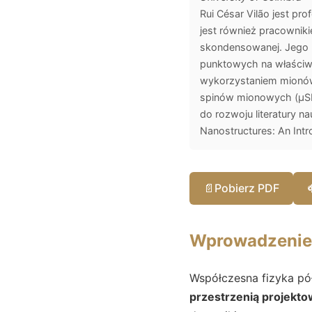
Rui César Vilão jest pr
jest również pracownik
skondensowanej. Jego 
punktowych na właściwo
wykorzystaniem mionów 
spinów mionowych (µSR)
do rozwoju literatury 
Nanostructures: An Int
📄
Pobierz PDF
Wprowadzenie: 
Współczesna fizyka pó
przestrzenią projekto