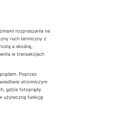
izmami rozpraszania na
czny ruch termiczny z
ostą a skośną,
henta w transakcjach
 prądem. Poprzez
wiedliwie stronniczym
h, gdzie fotoprądy
w użyteczną funkcję