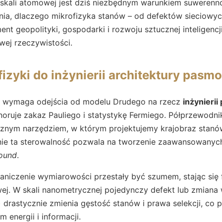
 skali atomowej jest dziś niezbędnym warunkiem suwerenno
śnia, dlaczego mikrofizyka stanów – od defektów sieciowyc
t geopolityki, gospodarki i rozwoju sztucznej inteligencji
wej rzeczywistości.
fizyki do inżynierii architektury pasm
ia wymaga odejścia od modelu Drudego na rzecz
inżynieri
noruje zakaz Pauliego i statystykę Fermiego. Półprzewodnik
ycznym narzędziem, w którym projektujemy krajobraz stan
ie ta sterowalność pozwala na tworzenie zaawansowanych s
round
.
aniczenie wymiarowości przestały być szumem, stając si
wej. W skali nanometrycznej pojedynczy defekt lub zmiana
drastycznie zmienia gęstość stanów i prawa selekcji, co 
 energii i informacji.