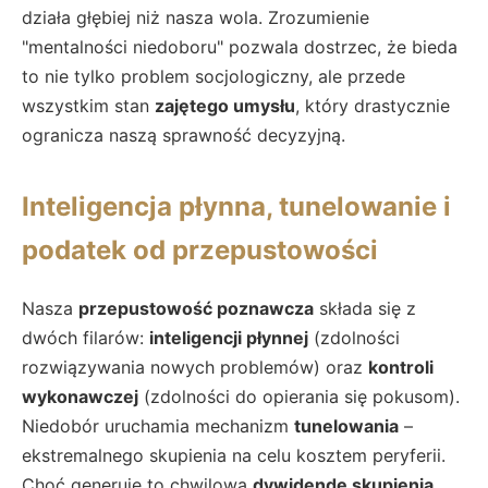
działa głębiej niż nasza wola. Zrozumienie
"mentalności niedoboru" pozwala dostrzec, że bieda
to nie tylko problem socjologiczny, ale przede
wszystkim stan
zajętego umysłu
, który drastycznie
ogranicza naszą sprawność decyzyjną.
Inteligencja płynna, tunelowanie i
podatek od przepustowości
Nasza
przepustowość poznawcza
składa się z
dwóch filarów:
inteligencji płynnej
(zdolności
rozwiązywania nowych problemów) oraz
kontroli
wykonawczej
(zdolności do opierania się pokusom).
Niedobór uruchamia mechanizm
tunelowania
–
ekstremalnego skupienia na celu kosztem peryferii.
Choć generuje to chwilową
dywidendę skupienia