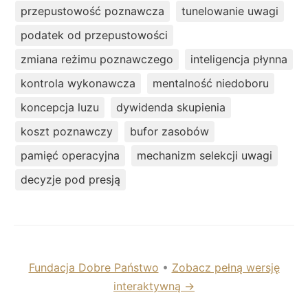
przepustowość poznawcza
tunelowanie uwagi
podatek od przepustowości
zmiana reżimu poznawczego
inteligencja płynna
kontrola wykonawcza
mentalność niedoboru
koncepcja luzu
dywidenda skupienia
koszt poznawczy
bufor zasobów
pamięć operacyjna
mechanizm selekcji uwagi
decyzje pod presją
Fundacja Dobre Państwo
•
Zobacz pełną wersję
interaktywną →