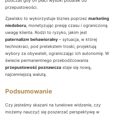
podczas gdy on płaci wysoki podatek od
przepustowości.
Zjawisko to wykorzystuje biznes poprzez
marketing
niedoboru
, monetyzując presję czasu i ograniczoną
uwagę klienta. Rodzi to ryzyko, jakim jest
paternalizm behawioralny
– sytuacja, w której
technokraci, pod pretekstem troski, projektują
wybory za obywateli, ograniczając ich autonomię. W
świecie permanentnego przebodźcowania
przepustowość poznawcza
staje się nową,
najcenniejszą walutą.
Podsumowanie
Czy jesteśmy skazani na tunelowe widzenie, czy
możemy nauczyć się poszerzać perspektywę w