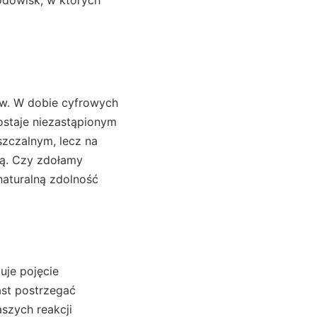
ów. W dobie cyfrowych
ostaje niezastąpionym
szczalnym, lecz na
pą. Czy zdołamy
 naturalną zdolność
uje pojęcie
ast postrzegać
aszych reakcji