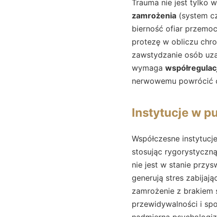
Trauma nie jest tylko
zamrożenia
(system cz
bierność ofiar przemoc
protezę w obliczu chr
zawstydzanie osób uzal
wymaga
współregulacj
nerwowemu powrócić 
Instytucje w p
Współczesne instytucje
stosując rygorystyczną
nie jest w stanie przy
generują stres zabijaj
zamrożenie z brakiem
przewidywalności i spok
nadmierną psychologiz