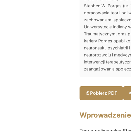
Stephen W. Porges (ur.
opracowania teorii pol
zachowaniami społeczn
Uniwersytecie Indiany 
Traumatycznym, oraz pro
kariery Porges opubli
neuronauki, psychiatrii
neurorozwoju i medycyn
interwencji terapeutycz
zaangażowania społec
📄
Pobierz PDF
Wprowadzenie
Teoria poliwagalna Ste