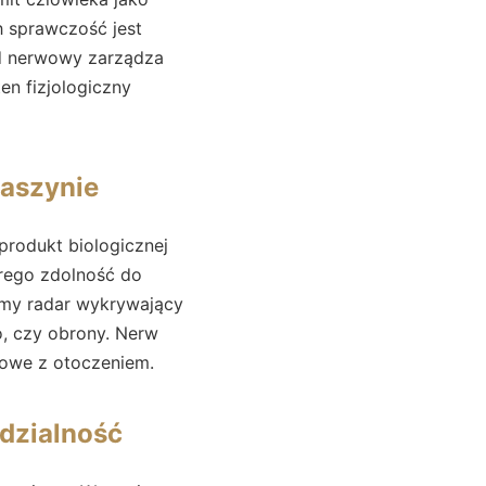
h sprawczość jest
ad nerwowy zarządza
en fizjologiczny
maszynie
rodukt biologicznej
órego zdolność do
my radar wykrywający
, czy obrony. Nerw
iowe z otoczeniem.
edzialność