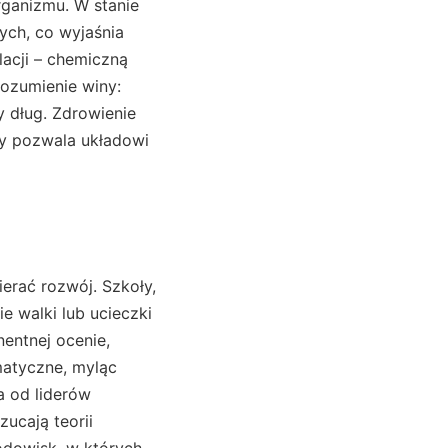
rganizmu. W stanie
ych, co wyjaśnia
lacji – chemiczną
ozumienie winy:
y dług. Zdrowienie
ry pozwala układowi
erać rozwój. Szkoły,
e walki lub ucieczki
nentnej ocenie,
matyczne, myląc
od liderów
zucają teorii
odowisk, w których