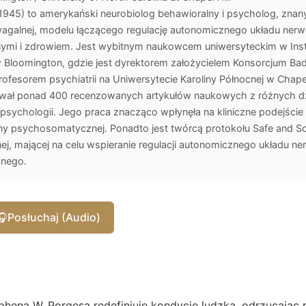
 1945) to amerykański neurobiolog behawioralny i psycholog, zna
iwagalnej, modelu łączącego regulację autonomicznego układu ne
ymi i zdrowiem. Jest wybitnym naukowcem uniwersyteckim w Inst
w Bloomington, gdzie jest dyrektorem założycielem Konsorcjum Ba
fesorem psychiatrii na Uniwersytecie Karoliny Północnej w Chapel 
kował ponad 400 recenzowanych artykułów naukowych z różnych dz
 i psychologii. Jego praca znacząco wpłynęła na kliniczne podejście
y psychosomatycznej. Ponadto jest twórcą protokołu Safe and S
nej, mającej na celu wspieranie regulacji autonomicznego układu n
znego.
🎧
Posłuchaj (Audio)
phena W. Porgesa redefiniuje kondycję ludzką, odrzucając 