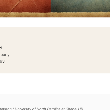
d
mpany
63
ington / University of North Carolina at Chapel Hill