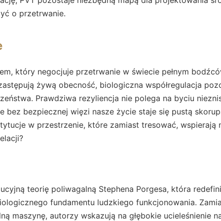
zyć o przetrwanie.
e
rem, który negocjuje przetrwanie w świecie pełnym bodźc
y zastępują żywą obecność, biologiczna współregulacja poz
eństwa. Prawdziwa rezyliencja nie polega na byciu niezni
 bez bezpiecznej więzi nasze życie staje się pustą skoru
stytucje w przestrzenie, które zamiast tresować, wspierają
elacji?
lucyjną teorię poliwagalną Stephena Porgesa, która redefini
iologicznego fundamentu ludzkiego funkcjonowania. Zami
lną maszynę, autorzy wskazują na głębokie ucieleśnienie n