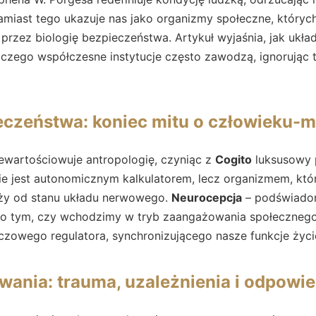
amiast tego ukazuje nas jako organizmy społeczne, któryc
przez biologię bezpieczeństwa. Artykuł wyjaśnia, jak ukł
aczego współczesne instytucje często zawodzą, ignorując t
eczeństwa: koniec mitu o człowieku-
zewartościowuje antropologię, czyniąc z
Cogito
luksusowy p
nie jest autonomicznym kalkulatorem, lecz organizmem, kt
leży od stanu układu nerwowego.
Neurocepcja
– podświado
 o tym, czy wchodzimy w tryb zaangażowania społecznego
luczowego regulatora, synchronizującego nasze funkcje życ
rwania: trauma, uzależnienia i odpowi