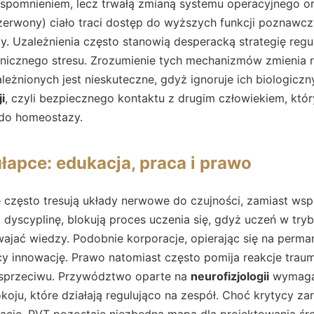
 wspomnieniem, lecz trwałą zmianą systemu operacyjnego o
erwony) ciało traci dostęp do wyższych funkcji poznawcz
y. Uzależnienia często stanowią desperacką strategię regu
onicznego stresu. Zrozumienie tych mechanizmów zmienia r
eżnionych jest nieskuteczne, gdyż ignoruje ich biologiczn
i
, czyli bezpiecznego kontaktu z drugim człowiekiem, któ
do homeostazy.
ułapce: edukacja, praca i prawo
 często tresują układy nerwowe do czujności, zamiast wspi
 dyscyplinę, blokują proces uczenia się, gdyż uczeń w trybi
swajać wiedzy. Podobnie korporacje, opierając się na perma
ący innowację. Prawo natomiast często pomija reakcje trau
 sprzeciwu. Przywództwo oparte na
neurofizjologii
wymaga 
oju, które działają regulująco na zespół. Choć krytycy zar
ację, PVT pozostaje niezbędną mapą dla projektowania śr