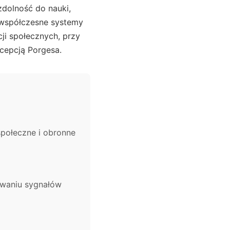
zdolność do nauki,
z współczesne systemy
cji społecznych, przy
cepcją Porgesa.
społeczne i obronne
iwaniu sygnałów