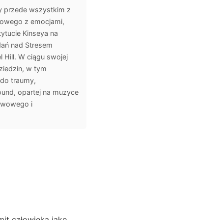
ny przede wszystkim z
rwowego z emocjami,
ytucie Kinseya na
dań nad Stresem
Hill. W ciągu swojej
iedzin, w tym
 do traumy,
ound, opartej na muzyce
erwowego i
mit człowieka jako