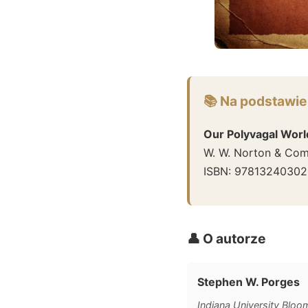
📚 Na podstawie
Our Polyvagal Worl
W. W. Norton & Co
ISBN:
97813240302
👤 O autorze
Stephen W. Porges
Indiana University Bloom