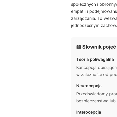
społecznych i obronnyc
empatii i podejmowani
zarządzania. To wezwan
jednoczesnym zachowan
📖 Słownik pojęć
Teoria poliwagalna
Koncepcja opisująca
w zależności od po
Neurocepcja
Przedświadomy proc
bezpieczeństwa lub 
Interocepcja