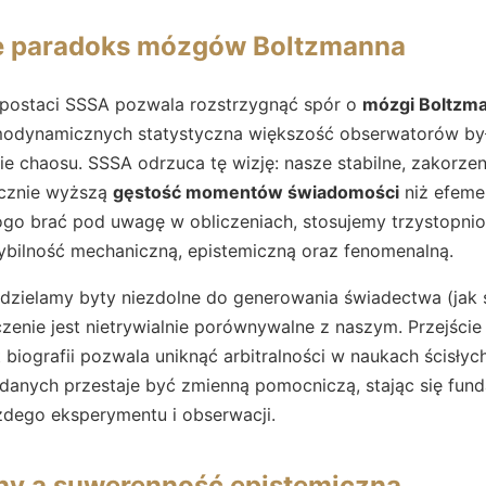
e paradoks mózgów Boltzmanna
 postaci SSSA pozwala rozstrzygnąć spór o
mózgi Boltzm
ermodynamicznych statystyczna większość obserwatorów b
e chaosu. SSSA odrzuca tę wizję: nasze stabilne, zakorzeni
cznie wyższą
gęstość momentów świadomości
niż efemer
kogo brać pod uwagę w obliczeniach, stosujemy trzystopni
ybilność mechaniczną, epistemiczną oraz fenomenalną.
ddzielamy byty niezdolne do generowania świadectwa (jak s
zenie jest nietrywialnie porównywalne z naszym. Przejście 
biografii pozwala uniknąć arbitralności w naukach ścisłyc
i danych przestaje być zmienną pomocniczą, stając się fu
żdego eksperymentu i obserwacji.
zny a suwerenność epistemiczna