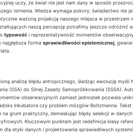
acyjnej uczy, że świat nie jest nam dany w sposób przezrocz
zego istnienia. Wiedza wymaga pokory; świadectwo nie 
stycznie ważoną projekcją naszego miejsca w przestrzeni 
ztałtujących naszą percepcję potrafimy jeszcze odróżnić
 o
typowość
i reprezentatywność momentów obserwacyjnyc
le najgłębsza forma
sprawiedliwości epistemicznej
, gwaran
iata.
ioną analizę błędu antropicznego, śledząc ewolucję myśli
a (SSA) do Silnej Zasady Samopróbkowania (SSSA). Auto
 momentów obserwacyjnych zamiast jednostek pozwala unik
aradoks Inkubatora czy problem mózgów Boltzmanna. Tekst 
 na grunt praktyczny, demaskując błędy selekcji w danych
yfrowych. Kluczowym punktem jest redefinicja klasy referen
 dla etyki danych i projektowania sprawiedliwych systemó