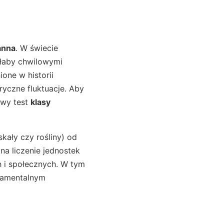
anna
. W świecie
yłaby chwilowymi
one w historii
yczne fluktuacje. Aby
owy test
klasy
kały czy rośliny) od
na liczenie jednostek
h i społecznych. W tym
ndamentalnym