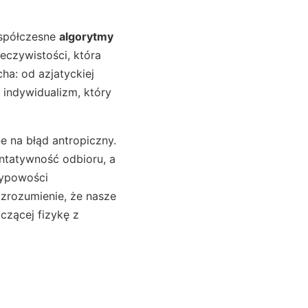
Współczesne
algorytmy
eczywistości, która
ha: od azjatyckiej
 indywidualizm, który
 na błąd antropiczny.
entatywność odbioru, a
typowości
 zrozumienie, że nasze
ączącej fizykę z