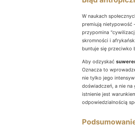
W naukach społecznych
premiują nietypowość –
przypomina "cywilizacj
skromności i afrykański
buntuje się przeciwko 
Aby odzyskać
suwere
Oznacza to wprowadz
nie tylko jego intensy
doświadczeń, a nie na 
istnienie jest warunkie
odpowiedzialnością sp
Podsumowani