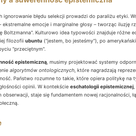
 ignorowanie błędu selekcji prowadzi do paraliżu etyki. 
 ekstremalne emocje i marginalne głosy – tworząc iluzję rz
ę Boltzmanna". Kulturowo idea typowości znajduje różne ec
ej filozofii
ubuntu
("jestem, bo jesteśmy"), po amerykański
byciu "przeciętnym".
nność epistemiczną
, musimy projektować systemy odporne
enie
algorytmów ontologicznych
, które nagradzają reprez
wność. Państwo rozumne to takie, które opiera politykę na 
głośności opinii. W kontekście
eschatologii epistemicznej
,
m obserwacji, staje się fundamentem nowej racjonalności, ł
ołeczną.
e