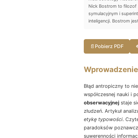
Nick Bostrom to filozo
symulacyjnym i superint
inteligencji. Bostrom j
📄
Pobierz PDF
Wprowadzenie
Błąd antropiczny to ni
współczesnej nauki i 
obserwacyjnej
staje s
złudzeń. Artykuł anali
etykę typowości
. Czyt
paradoksów poznawczy
suwerenności informac