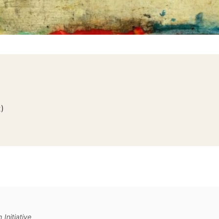
2
)
Initiative