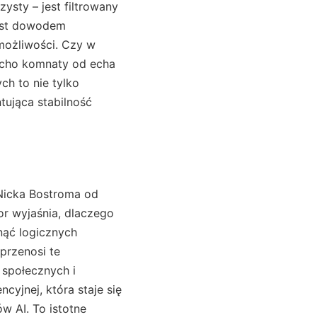
ysty – jest filtrowany
jest dowodem
możliwości. Czy w
 echo komnaty od echa
h to nie tylko
tująca stabilność
 Nicka Bostroma od
r wyjaśnia, dlaczego
nąć logicznych
przenosi te
 społecznych i
cyjnej, która staje się
w AI. To istotne