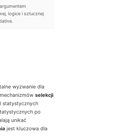
, argumentem
j, logice i sztucznej
iative.
talne wyzwanie dla
ie mechanizmów
selekcji
d statystycznych
statystycznych po
lają unikać
ia
jest kluczowa dla