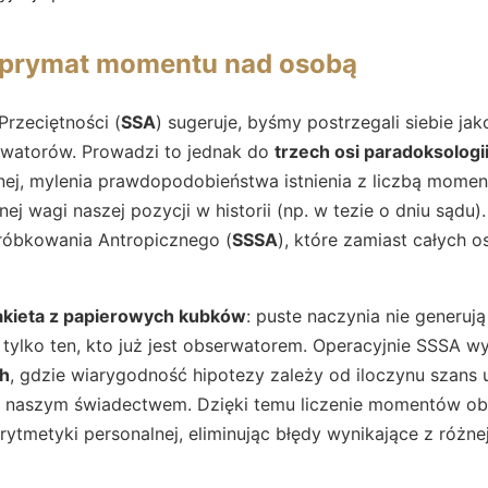
 prymat momentu nad osobą
Przeciętności (
SSA
) sugeruje, byśmy postrzegali siebie ja
rwatorów. Prowadzi to jednak do
trzech osi paradoksologi
yjnej, mylenia prawdopodobieństwa istnienia z liczbą mom
ej wagi naszej pozycji w historii (np. w tezie o dniu sądu)
róbkowania Antropicznego (
SSSA
), które zamiast całych o
kieta z papierowych kubków
: puste naczynia nie generu
tylko ten, kto już jest obserwatorem. Operacyjnie SSSA w
ch
, gdzie wiarygodność hipotezy zależy od iloczynu szans u
z naszym świadectwem. Dzięki temu liczenie momentów ob
rytmetyki personalnej, eliminując błędy wynikające z różne