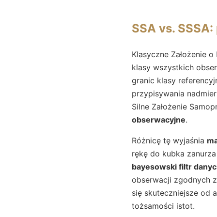
SSA vs. SSSA:
Klasyczne Założenie o 
klasy wszystkich obse
granic klasy referenc
przypisywania nadmiern
Silne Założenie Samop
obserwacyjne
.
Różnicę tę wyjaśnia
ma
rękę do kubka zanurza 
bayesowski filtr dany
obserwacji zgodnych 
się skuteczniejsze od a
tożsamości istot.