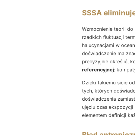
SSSA eliminuj
Wzmocnienie teorii do
rzadkich fluktuacji t
halucynacjami w oceani
doświadczenie ma zna
precyzyjnie określić, 
referencyjnej
: kompat
Dzięki takiemu sicie o
tych, których doświadc
doświadczenia zamiast 
ujęciu czas ekspozycj
elementem definicji ka
Błąd antropic