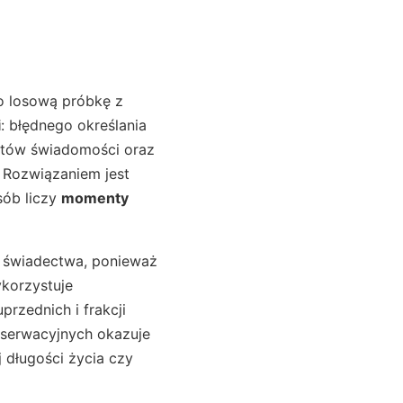
ko losową próbkę z
i
: błędnego określania
entów świadomości oraz
. Rozwiązaniem jest
sób liczy
momenty
ją świadectwa, ponieważ
ykorzystuje
przednich i frakcji
serwacyjnych okazuje
j długości życia czy