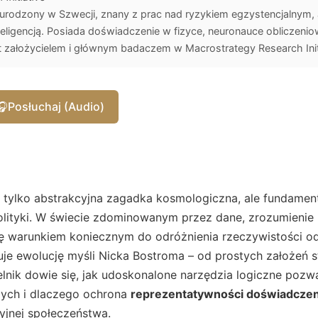
f urodzony w Szwecji, znany z prac nad ryzykiem egzystencjalnym
eligencją. Posiada doświadczenie w fizyce, neuronauce obliczeniowe
est założycielem i głównym badaczem w Macrostrategy Research Init
🎧
Posłuchaj (Audio)
e tylko abstrakcyjna zagadka kosmologiczna, ale fundamen
polityki. W świecie zdominowanym przez dane, zrozumien
ię warunkiem koniecznym do odróżnienia rzeczywistości o
zuje ewolucję myśli Nicka Bostroma – od prostych założeń 
elnik dowie się, jak udoskonalone narzędzia logiczne pozwa
ch i dlaczego ochrona
reprezentatywności doświadczen
yjnej społeczeństwa.