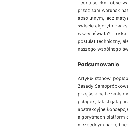
Teoria selekcji obserw
przez sam warunek nas
absolutnym, lecz staty
świecie algorytmów ks
wszechświata? Troska
postulat techniczny, a
naszego wspólnego św
Podsumowanie
Artykuł stanowi pogłęb
Zasady Samopróbkowani
przejście na liczenie
pułapek, takich jak p
abstrakcyjne koncepcje
algorytmach platform c
niezbędnym narzędziem