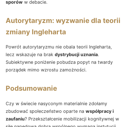
sporów
w debacie.
Autorytaryzm: wyzwanie dla teorii
zmiany Ingleharta
Powrót autorytaryzmu nie obala teorii Ingleharta,
lecz wskazuje na brak
dystrybucji uznania
.
Subiektywne poniżenie pobudza popyt na twardy
porządek mimo wzrostu zamożności.
Podsumowanie
Czy w świecie nasyconym materialnie zdołamy
zbudować społeczeństwo oparte na
współpracy i
zaufaniu
? Przekształcenie mobilizacji kognitywnej w
siłę napędową dobra wspólnego wymaga instytucji