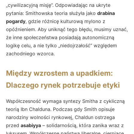
„cywilizacyjną misję”. Odpowiadając na ukryte
pytania: Smithowska teoria służyła jako
drabina
pogardy
, gdzie różnicę kulturową mylono z
opóźnieniem. Aby uniknąć tego błędu, musimy uznać,
że inne społeczeństwa posiadają autonomiczną
logikę celu, a nie tylko „niedojrzałość” względem
zachodniego wzorca.
Między wzrostem a upadkiem:
Dlaczego rynek potrzebuje etyki
Współczesność wymaga syntezy Smitha z cykliczną
teorią Ibn Chalduna. Podczas gdy Smith opisuje
narodziny wolności rynkowej, Chaldun ostrzega
przed
asabiyya
– solidarnością, która zanika wraz z
luksusem. Współczesne państwa liberalne, cierpiące