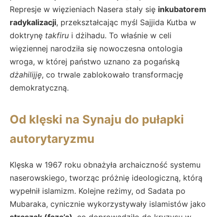
Represje w więzieniach Nasera stały się
inkubatorem
radykalizacji
, przekształcając myśl Sajjida Kutba w
doktrynę
takfiru
i dżihadu. To właśnie w celi
więziennej narodziła się nowoczesna ontologia
wroga, w której państwo uznano za pogańską
dżahilijję
, co trwale zablokowało transformację
demokratyczną.
Od klęski na Synaju do pułapki
autorytaryzmu
Klęska w 1967 roku obnażyła archaiczność systemu
naserowskiego, tworząc próżnię ideologiczną, którą
wypełnił islamizm. Kolejne reżimy, od Sadata po
Mubaraka, cynicznie wykorzystywały islamistów jako
straszak (faza’a)
, co doprowadziło do kryzysu w