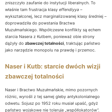
zniszczyło zaufanie do instytucji liberalnych. To
właśnie tam frustracja klasy
effendiyya
–
wykształconej, lecz marginalizowanej klasy średniej –
doprowadziła do powstania Bractwa
Muzułmańskiego. Współczesne konflikty są echem
starcia Nasera z Kutbem, ponieważ obie strony
dążyły do
zbawczej totalności
, traktując państwo
jako narzędzie monopolu na prawdę i przemoc.
Naser i Kutb: starcie dwóch wizji
zbawczej totalności
Naser i Bractwo Muzułmańskie, mimo pozornych
różnic, wyrośli z tej samej gleby antykolonialnego
odwetu. Sojusz po 1952 roku musiał upaść, gdyż
państwo wojskowe nie toleruje „współlokatorów”.