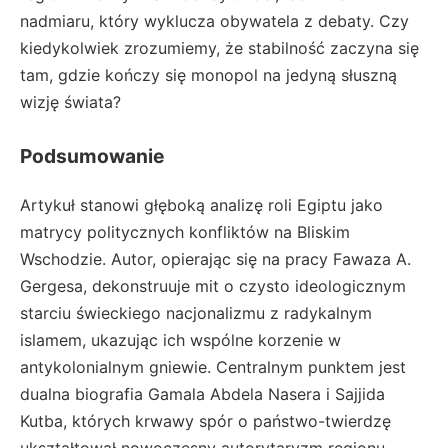
nadmiaru, który wyklucza obywatela z debaty. Czy
kiedykolwiek zrozumiemy, że stabilność zaczyna się
tam, gdzie kończy się monopol na jedyną słuszną
wizję świata?
Podsumowanie
Artykuł stanowi głęboką analizę roli Egiptu jako
matrycy politycznych konfliktów na Bliskim
Wschodzie. Autor, opierając się na pracy Fawaza A.
Gergesa, dekonstruuje mit o czysto ideologicznym
starciu świeckiego nacjonalizmu z radykalnym
islamem, ukazując ich wspólne korzenie w
antykolonialnym gniewie. Centralnym punktem jest
dualna biografia Gamala Abdela Nasera i Sajjida
Kutba, których krwawy spór o państwo-twierdzę
ukształtował nowoczesny autorytaryzm regionu.