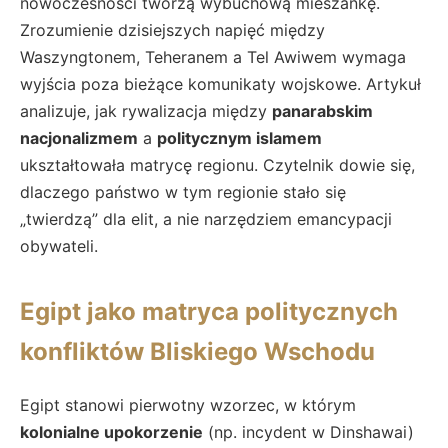
nowoczesności tworzą wybuchową mieszankę.
Zrozumienie dzisiejszych napięć między
Waszyngtonem, Teheranem a Tel Awiwem wymaga
wyjścia poza bieżące komunikaty wojskowe. Artykuł
analizuje, jak rywalizacja między
panarabskim
nacjonalizmem
a
politycznym islamem
ukształtowała matrycę regionu. Czytelnik dowie się,
dlaczego państwo w tym regionie stało się
„twierdzą” dla elit, a nie narzędziem emancypacji
obywateli.
Egipt jako matryca politycznych
konfliktów Bliskiego Wschodu
Egipt stanowi pierwotny wzorzec, w którym
kolonialne upokorzenie
(np. incydent w Dinshawai)