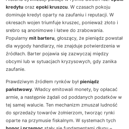
kredytu
oraz
epoki kruszcu
. W czasach pokoju
dominuje kredyt oparty na zaufaniu i reputacji. W
okresach wojen triumfuje kruszec, ponieważ złoto i
srebro są anonimowe i łatwe do zrabowania.
Popularny
mit barteru
, głoszący, że pieniądz powstał
dla wygody handlarzy, nie znajduje potwierdzenia w
źródłach. Barter pojawia się zazwyczaj między
obcymi lub w sytuacjach kryzysowych, gdy zanika
zaufanie.
Prawdziwym źródłem rynków był
pieniądz
państwowy
. Władcy emitowali monety, by opłacać
armie, a następnie żądali od poddanych podatków w
tej samej walucie. Ten mechanizm zmuszał ludność
do sprzedaży towarów żołnierzom, tworząc rynki
oparte na przymusie fiskalnym. W systemach tych
honor i przemoc
stały się fundamentami długu –