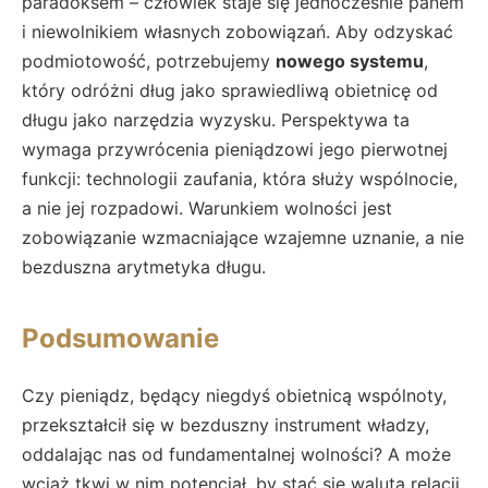
paradoksem – człowiek staje się jednocześnie panem
i niewolnikiem własnych zobowiązań. Aby odzyskać
podmiotowość, potrzebujemy
nowego systemu
,
który odróżni dług jako sprawiedliwą obietnicę od
długu jako narzędzia wyzysku. Perspektywa ta
wymaga przywrócenia pieniądzowi jego pierwotnej
funkcji: technologii zaufania, która służy wspólnocie,
a nie jej rozpadowi. Warunkiem wolności jest
zobowiązanie wzmacniające wzajemne uznanie, a nie
bezduszna arytmetyka długu.
Podsumowanie
Czy pieniądz, będący niegdyś obietnicą wspólnoty,
przekształcił się w bezduszny instrument władzy,
oddalając nas od fundamentalnej wolności? A może
wciąż tkwi w nim potencjał, by stać się walutą relacji,