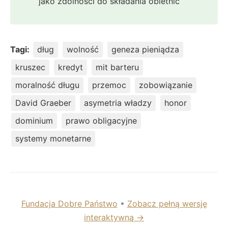
jako zdolności do składania obietnic
Tagi:
dług
wolność
geneza pieniądza
kruszec
kredyt
mit barteru
moralność długu
przemoc
zobowiązanie
David Graeber
asymetria władzy
honor
dominium
prawo obligacyjne
systemy monetarne
Fundacja Dobre Państwo
•
Zobacz pełną wersję
interaktywną →