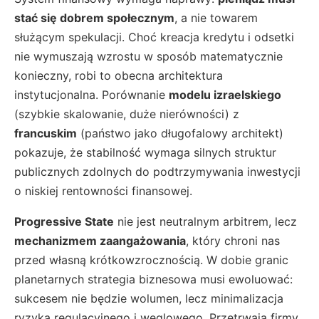
stać się dobrem społecznym
, a nie towarem
służącym spekulacji. Choć kreacja kredytu i odsetki
nie wymuszają wzrostu w sposób matematycznie
konieczny, robi to obecna architektura
instytucjonalna. Porównanie
modelu izraelskiego
(szybkie skalowanie, duże nierówności) z
francuskim
(państwo jako długofalowy architekt)
pokazuje, że stabilność wymaga silnych struktur
publicznych zdolnych do podtrzymywania inwestycji
o niskiej rentowności finansowej.
Progressive State
nie jest neutralnym arbitrem, lecz
mechanizmem zaangażowania
, który chroni nas
przed własną krótkowzrocznością. W dobie granic
planetarnych strategia biznesowa musi ewoluować:
sukcesem nie będzie wolumen, lecz minimalizacja
ryzyka regulacyjnego i węglowego. Przetrwają firmy,