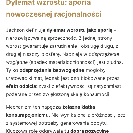
Dylemat wzrostu: aporia
nowoczesnej racjonalności
Jackson definiuje
dylemat wzrostu jako aporię
–
nierozwiązywalną sprzeczność. Z jednej strony
wzrost gwarantuje zatrudnienie i obsługę długu, z
drugiej niszczy biosferę. Nadzieja w
odsprzężenie
względne
(spadek materiałochłonności) jest złudna.
Tylko
odsprzężenie bezwzględne
mogłoby
uratować klimat, jednak jest ono blokowane przez
efekt odbicia
: zyski z efektywności są natychmiast
pożerane przez zwiększoną skalę konsumpcji.
Mechanizm ten napędza
żelazna klatka
konsumpcjonizmu
. Nie wynika ona z próżności, lecz
z systemowej potrzeby generowania popytu.
Kluczową rolę odgrywają tu
dobra pozycyjne
i