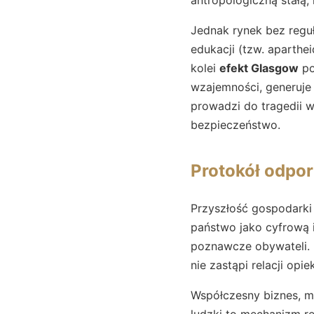
Jednak rynek bez regu
edukacji (tzw. aparthei
kolei
efekt Glasgow
po
wzajemności, generuje 
prowadzi do tragedii 
bezpieczeństwo.
Protokół odpor
Przyszłość gospodarki z
państwo jako cyfrową i
poznawcze obywateli.
nie zastąpi relacji op
Współczesny biznes, m
ludzki to mechanizm re