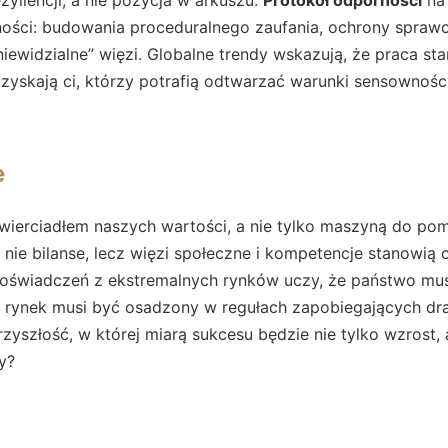
tności: budowania proceduralnego zaufania, ochrony spra
iewidzialne” więzi. Globalne trendy wskazują, że praca st
zyskają ci, którzy potrafią odtwarzać warunki sensownośc
e
zwierciadłem naszych wartości, a nie tylko maszyną do p
nie bilanse, lecz więzi społeczne i kompetencje stanowią o
doświadczeń z ekstremalnych rynków uczy, że państwo musi
 a rynek musi być osadzony w regułach zapobiegających dr
yszłość, w której miarą sukcesu będzie nie tylko wzrost,
y?