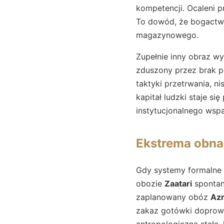
kompetencji. Ocaleni pr
To dowód, że bogactwo 
magazynowego.
Zupełnie inny obraz wy
zduszony przez brak pr
taktyki przetrwania, n
kapitał ludzki staje s
instytucjonalnego wspa
Ekstrema obna
Gdy systemy formalne
obozie
Zaatari
spontan
zaplanowany obóz
Az
zakaz gotówki doprowa
antropologiczną stałą,