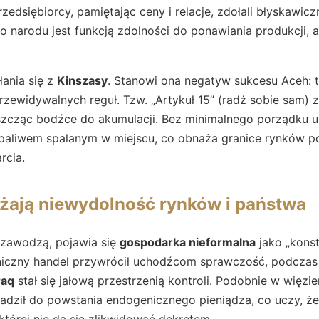
zedsiębiorcy, pamiętając ceny i relacje, zdołali błyskawicz
narodu jest funkcją zdolności do ponawiania produkcji, a
łania się z
Kinszasy
. Stanowi ona negatyw sukcesu Aceh: t
zewidywalnych reguł. Tzw. „Artykuł 15” (radź sobie sam) 
iszcząc bodźce do akumulacji. Bez minimalnego porządku u
ię paliwem spalanym w miejscu, co obnaża granice rynków 
rcia.
żają niewydolność rynków i państwa
 zawodzą, pojawia się
gospodarka nieformalna
jako „konst
iczny handel przywrócił uchodźcom sprawczość, podczas
raq
stał się jałową przestrzenią kontroli. Podobnie w więzi
dził do powstania endogenicznego pieniądza, co uczy, że
 której nie da się zlikwidować dekretem.