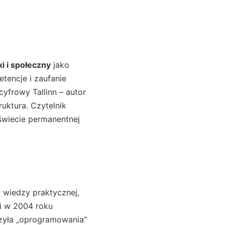
ki i społeczny
jako
tencje i zaufanie
yfrowy Tallinn – autor
ruktura. Czytelnik
świecie permanentnej
m wiedzy praktycznej,
i w 2004 roku
czyła „oprogramowania”