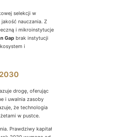
kowej selekcji w
e jakość nauczania. Z
eczną i mikroinstytucje
en Gap
brak instytucji
ekosystem i
 2030
zuje drogę, oferując
ne i uwalnia zasoby
zuje, że technologia
dżetami w pustce.
ania. Prawdziwy kapitał
 rok 2030 wymaga od