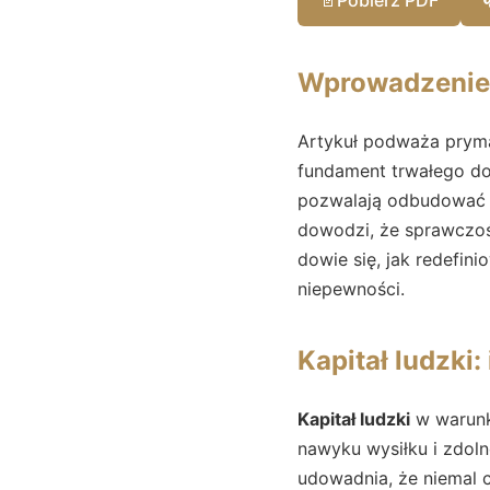
Wprowadzenie
Artykuł podważa pryma
fundament trwałego dob
pozwalają odbudować g
dowodzi, że sprawczość 
dowie się, jak redefi
niepewności.
Kapitał ludzki:
Kapitał ludzki
w warunka
nawyku wysiłku i zdol
udowadnia, że niemal c