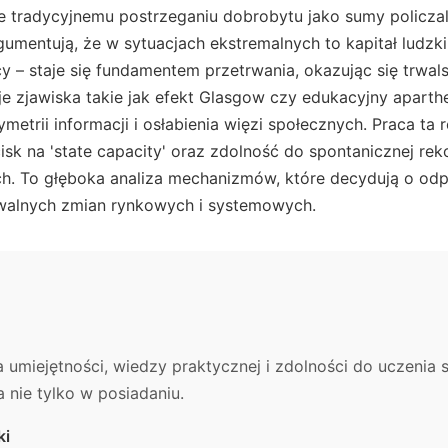
e tradycyjnemu postrzeganiu dobrobytu jako sumy policz
gumentują, że w sytuacjach ekstremalnych to kapitał ludzki
 – staje się fundamentem przetrwania, okazując się trwal
je zjawiska takie jak efekt Glasgow czy edukacyjny aparth
etrii informacji i osłabienia więzi społecznych. Praca ta r
isk na 'state capacity' oraz zdolność do spontanicznej rek
. To głęboka analiza mechanizmów, które decydują o odp
walnych zmian rynkowych i systemowych.
 umiejętności, wiedzy praktycznej i zdolności do uczenia s
 a nie tylko w posiadaniu.
ki