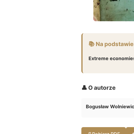
📚 Na podstawie
Extreme economie
👤 O autorze
Bogusław Wolniewi
📄
Pobierz PDF