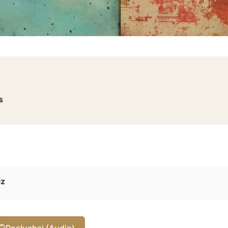
s
cz
🎧
Posłuchaj (Audio)