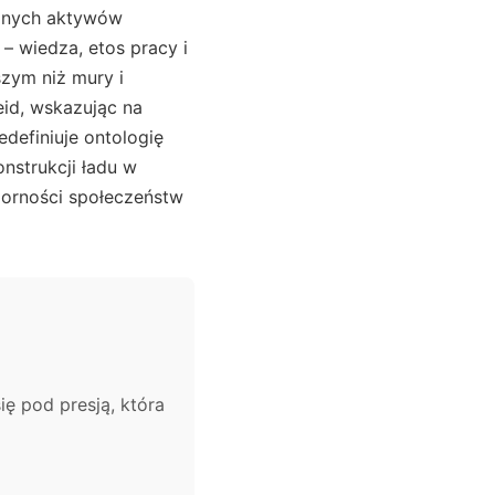
alnych aktywów
 – wiedza, etos pracy i
szym niż mury i
eid, wskazując na
edefiniuje ontologię
onstrukcji ładu w
orności społeczeństw
ię pod presją, która