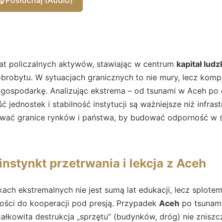
t policzalnych aktywów, stawiając w centrum
kapitał ludz
robytu. W sytuacjach granicznych to nie mury, lecz kompe
ospodarkę. Analizując ekstrema – od tsunami w Aceh po c
jednostek i stabilność instytucji są ważniejsze niż infrast
niować granice rynków i państwa, by budować odporność w 
 instynkt przetrwania i lekcja z Aceh
ch ekstremalnych nie jest sumą lat edukacji, lecz splote
ności do kooperacji pod presją. Przypadek
Aceh
po tsunam
ałkowita destrukcja „sprzętu” (budynków, dróg) nie znisz