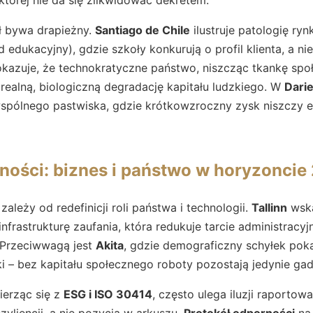
ł bywa drapieżny.
Santiago de Chile
ilustruje patologię ryn
d edukacyjny), gdzie szkoły konkurują o profil klienta, a ni
kazuje, że technokratyczne państwo, niszcząc tkankę społ
realną, biologiczną degradację kapitału ludzkiego. W
Dari
wspólnego pastwiska, gdzie krótkowzroczny zysk niszczy 
ności: biznes i państwo w horyzoncie
ależy od redefinicji roli państwa i technologii.
Tallinn
wska
nfrastrukturę zaufania, która redukuje tarcie administracyj
 Przeciwwagą jest
Akita
, gdzie demograficzny schyłek poka
ieki – bez kapitału społecznego roboty pozostają jedynie ga
ierząc się z
ESG i ISO 30414
, często ulega iluzji raportow
zyliencji, a nie pozycja w arkuszu.
Protokół odporności
na