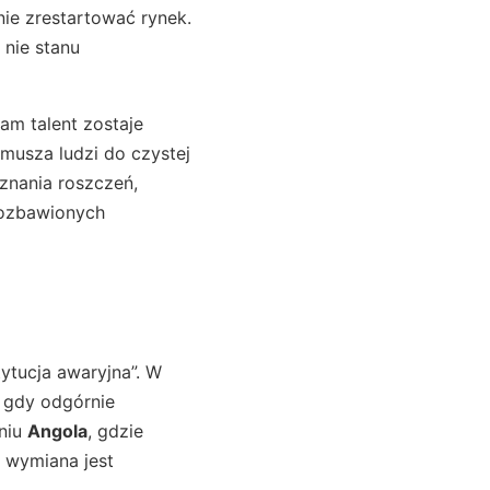
nie zrestartować rynek.
 nie stanu
am talent zostaje
zmusza ludzi do czystej
znania roszczeń,
pozbawionych
ytucja awaryjna”. W
 gdy odgórnie
eniu
Angola
, gdzie
 wymiana jest