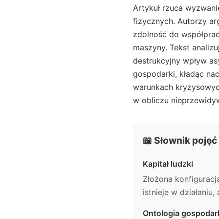
Artykuł rzuca wyzwani
fizycznych. Autorzy ar
zdolność do współpracy
maszyny. Tekst analizu
destrukcyjny wpływ asym
gospodarki, kładąc nac
warunkach kryzysowych
w obliczu nieprzewidy
📖 Słownik pojęć
Kapitał ludzki
Złożona konfiguracja
istnieje w działaniu,
Ontologia gospodar