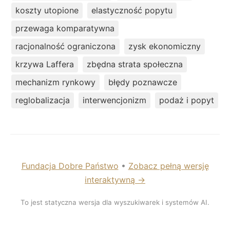
koszty utopione
elastyczność popytu
przewaga komparatywna
racjonalność ograniczona
zysk ekonomiczny
krzywa Laffera
zbędna strata społeczna
mechanizm rynkowy
błędy poznawcze
reglobalizacja
interwencjonizm
podaż i popyt
Fundacja Dobre Państwo
•
Zobacz pełną wersję
interaktywną →
To jest statyczna wersja dla wyszukiwarek i systemów AI.