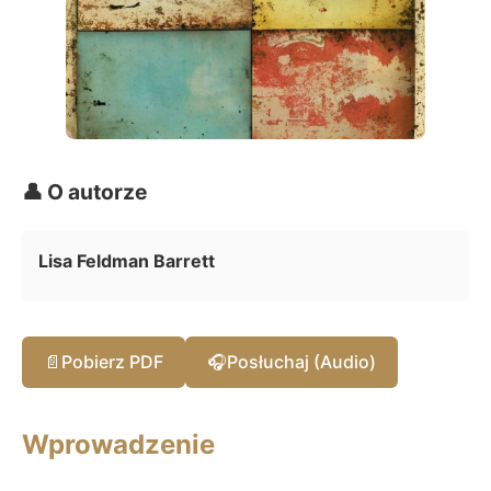
👤 O autorze
Lisa Feldman Barrett
📄
Pobierz PDF
🎧
Posłuchaj (Audio)
Wprowadzenie