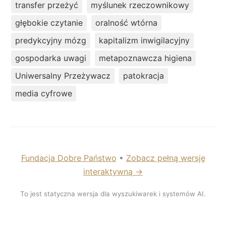
transfer przeżyć
myślunek rzeczownikowy
głębokie czytanie
oralność wtórna
predykcyjny mózg
kapitalizm inwigilacyjny
gospodarka uwagi
metapoznawcza higiena
Uniwersalny Przeżywacz
patokracja
media cyfrowe
Fundacja Dobre Państwo
•
Zobacz pełną wersję
interaktywną →
To jest statyczna wersja dla wyszukiwarek i systemów AI.