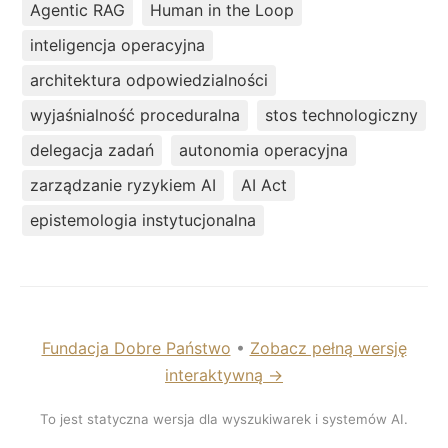
Agentic RAG
Human in the Loop
inteligencja operacyjna
architektura odpowiedzialności
wyjaśnialność proceduralna
stos technologiczny
delegacja zadań
autonomia operacyjna
zarządzanie ryzykiem AI
AI Act
epistemologia instytucjonalna
Fundacja Dobre Państwo
•
Zobacz pełną wersję
interaktywną →
To jest statyczna wersja dla wyszukiwarek i systemów AI.