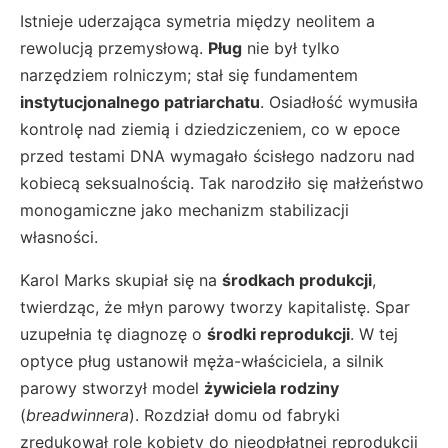
Istnieje uderzająca symetria między neolitem a
rewolucją przemysłową.
Pług
nie był tylko
narzędziem rolniczym; stał się fundamentem
instytucjonalnego patriarchatu
. Osiadłość wymusiła
kontrolę nad ziemią i dziedziczeniem, co w epoce
przed testami DNA wymagało ścisłego nadzoru nad
kobiecą seksualnością. Tak narodziło się małżeństwo
monogamiczne jako mechanizm stabilizacji
własności.
Karol Marks skupiał się na
środkach produkcji
,
twierdząc, że młyn parowy tworzy kapitalistę. Spar
uzupełnia tę diagnozę o
środki reprodukcji
. W tej
optyce pług ustanowił męża-właściciela, a silnik
parowy stworzył model
żywiciela rodziny
(
breadwinnera
). Rozdział domu od fabryki
zredukował rolę kobiety do nieodpłatnej reprodukcji