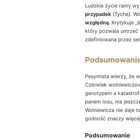
Ludzkie życie ramy w
przypadek
(Tyche). Wo
względną
. Krytykuje „
który pozwala umrzeć z
zdefiniowana przez sen
Podsumowani
Pesymista wierzy, że ws
Człowiek wolniewiczow
genotypem a katastrofą
panem losu, ma jeszcze
Wolniewicza nie daje t
godność znaczy więcej 
Podsumowanie