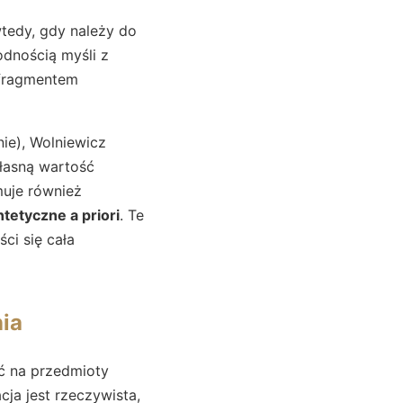
wtedy, gdy należy do
odnością myśli z
 fragmentem
ie), Wolniewicz
łasną wartość
muje również
ntetyczne a priori
. Te
ści się cała
nia
ść na przedmioty
cja jest rzeczywista,