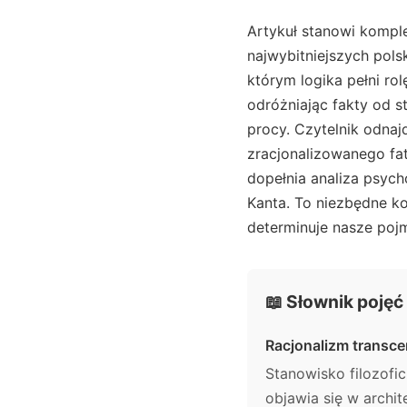
Artykuł stanowi kompl
najwybitniejszych pols
którym logika pełni ro
odróżniając fakty od s
procy. Czytelnik odnaj
zracjonalizowanego fat
dopełnia analiza psych
Kanta. To niezbędne ko
determinuje nasze pojm
📖 Słownik pojęć
Racjonalizm transc
Stanowisko filozofi
objawia się w archit