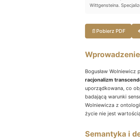
Wittgensteina. Specjalizow
📄
Pobierz PDF
Wprowadzenie
Bogusław Wolniewicz po
racjonalizm transcend
uporządkowana, co obja
badającą warunki senso
Wolniewicza z ontologi
życie nie jest wartośc
Semantyka i d