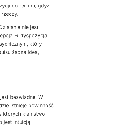
ozycji do reizmu, gdyż
 rzeczy.
 Działanie nie jest
cepcja → dyspozycja
sychicznym, który
pulsu żadna idea,
 jest bezwładne. W
zie istnieje powinność
 w których kłamstwo
jest intuicją