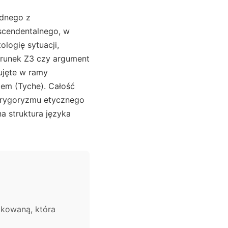
ednego z
nscendentalnego, w
ologię sytuacji,
warunek Z3 czy argument
ujęte w ramy
iem (Tyche). Całość
ka rygoryzmu etycznego
a struktura języka
dkowaną, która