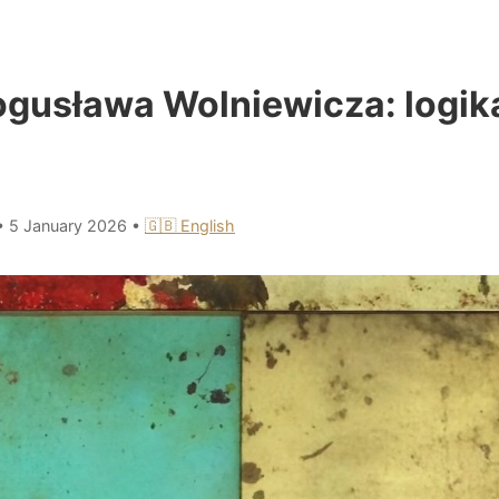
ogusława Wolniewicza: logika
•
5 January 2026
•
🇬🇧 English