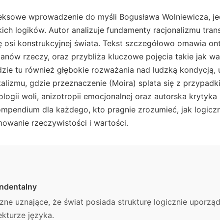
eksowe wprowadzenie do myśli Bogusława Wolniewicza, j
kich logików. Autor analizuje fundamenty racjonalizmu tra
lę osi konstrukcyjnej świata. Tekst szczegółowo omawia ont
tanów rzeczy, oraz przybliża kluczowe pojęcia takie jak 
dzie tu również głębokie rozważania nad ludzką kondycją, 
alizmu, gdzie przeznaczenie (Moira) splata się z przypadk
ologii woli, anizotropii emocjonalnej oraz autorska kryty
mpendium dla każdego, kto pragnie zrozumieć, jak logiczn
owanie rzeczywistości i wartości.
endentalny
czne uznające, że świat posiada strukturę logicznie uporzą
ekturze języka.