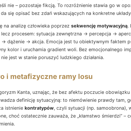
jeśli nie – pozostaje fikcją. To rozróżnienie stawia go w op
 da się opisać bez zdań wskazujących na konkretne układy
ię na analizę człowieka poprzez
sekwencję motywacyjną
.
”, lecz procesem: sytuacja zewnętrzna → percepcja → aper
→ dążenie → akcja. Emocja jest tu obiektywnym faktem p
wny kolor i uruchamia gradient woli. Bez emocjonalnego im
nie jest w stanie poruszyć ludzkiego działania.
o i metafizyczne ramy losu
goryzm Kanta, uznając, że bez afektu poczucie obowiązku
adza definicję sytuacyjną: to niemówienie prawdy tam, gd
a istnienie
kontratypów
, czyli sytuacji (np. samoobrona),
one, choć ostatecznie zauważa, że „kłamstwo śmierdzi” – co 
mienia.