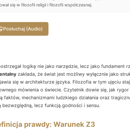
ał się w filozofii religii i filozofii współczesnej.
🎧
Posłuchaj (Audio)
strzegał logikę nie jako narzędzie, lecz jako fundament r
entalny
zakłada, że świat jest możliwy wyłącznie jako struk
wia się w architekturze języka. Filozofia w tym ujęciu staj
wnego mówienia o świecie. Czytelnik dowie się, jak rygor 
ą faktów, mechanizmami ludzkiego działania oraz tragiczną
ią bezwzględną, lecz funkcją godności i sensu.
efinicja prawdy: Warunek Z3