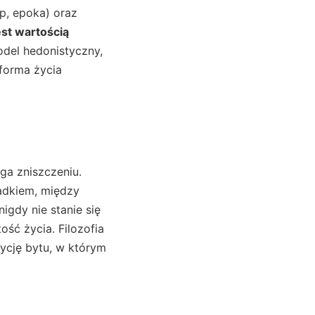
p, epoka) oraz
est wartością
model hedonistyczny,
forma życia
ega zniszczeniu.
adkiem, między
igdy nie stanie się
ść życia. Filozofia
dycję bytu, w którym