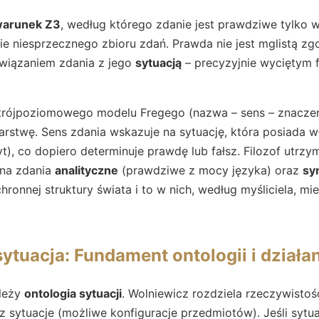
arunek Z3
, według którego zdanie jest prawdziwe tylko 
e niesprzecznego zbioru zdań. Prawda nie jest mglistą zg
owiązaniem zdania z jego
sytuacją
– precyzyjnie wyciętym
trójpoziomowego modelu Fregego (nazwa – sens – znaczen
stwę. Sens zdania wskazuje na sytuację, która posiada w
yt), co dopiero determinuje prawdę lub fałsz. Filozof utrzy
 na zdania
analityczne
(prawdziwe z mocy języka) oraz
sy
hronnej struktury świata i to w nich, według myśliciela, mie
sytuacja: Fundament ontologii i działa
 leży
ontologia sytuacji
. Wolniewicz rozdziela rzeczywisto
z sytuacje (możliwe konfiguracje przedmiotów). Jeśli sytua