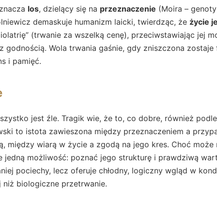
yznacza
los
, dzielący się na
przeznaczenie
(Moira – genoty
lniewicz demaskuje humanizm laicki, twierdząc, że
życie j
biolatrię” (trwanie za wszelką cenę), przeciwstawiając jej 
 godnością. Wola trwania gaśnie, gdy zniszczona zostaje 
s i pamięć.
e
zystko jest źle. Tragik wie, że to, co dobre, również podl
ski to istota zawieszona między przeznaczeniem a przyp
, między wiarą w życie a zgodą na jego kres. Choć może n
 jedną możliwość: poznać jego strukturę i prawdziwą warto
aniej pociechy, lecz oferuje chłodny, logiczny wgląd w kon
niż biologiczne przetrwanie.