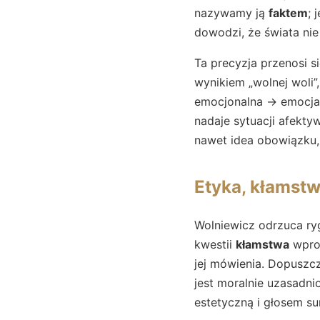
nazywamy ją
faktem
; 
dowodzi, że świata nie
Ta precyzja przenosi s
wynikiem „wolnej woli
emocjonalna → emocja 
nadaje sytuacji afekty
nawet idea obowiązku, 
Etyka, kłamstw
Wolniewicz odrzuca ry
kwestii
kłamstwa
wprow
jej mówienia. Dopuszcz
jest moralnie uzasadni
estetyczną i głosem su