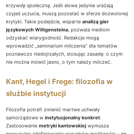
krzywdę społeczną
. Jeśli słowa jedynie urażają
czyjeś uczucia, muszą pozostać w sferze dozwolonej
krytyki. Takie podejście, wsparte
analizą gier
językowych Wittgensteina
, pozwala mediom
odzyskać wiarygodność. Redakcje mogą
wprowadzić „seminarium milczenia” dla tematów
poznawczo niedojrzałych, stosując zasadę: o czym
nie można mówić jasno, o tym należy milczeć.
Kant, Hegel i Frege: filozofia w
służbie instytucji
Filozofia potrafi zmienić martwe uchwały
samorządowe w
instytucjonalny konkret
.
Zastosowanie
metryki kantowskiej
wymusza
precyzyjne zdefiniowanie warunków możliwości – np.