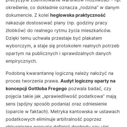
określenie, co dokładnie oznacza „rodzina” w danym
dokumencie. Z kolei
heglowska praktyczność
nakazuje dostosować plany (np. godziny pracy
żłobków) do realnego rytmu życia mieszkańców.
Dzięki temu uchwała przestaje być plakatem
wyborczym, a staje się protokołem realnych potrzeb
opartym na publicznych i sprawdzalnych danych
empirycznych.
Podobną kwarantannę logiczną należy nałożyć na
proces tworzenia prawa.
Audyt logiczny oparty na
koncepcji Gottloba Fregego
pozwala badać, czy
pojęcia takie jak „sprawiedliwość podatkowa” mają
sens (spójny sposób podania) oraz odniesienie
(oparcie w faktach). Metryka kantowska w ustawach
podatkowych eliminuje arbitralność poprzez
chirurgiczną precyzję definicji dochodu czy ulgi.