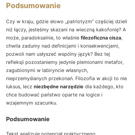
Podsumowanie
Czy w kraju, gdzie słowo „patriotyzm” częściej dzieli
niż łączy, jesteśmy skazani na wieczną kakofonię? A
może, paradoksalnie, to właśnie
filozoficzna cisza
,
chwila zadumy nad definicjami i konsekwencjami,
pozwoli nam usłyszeć wspólny język? Bez tej
refleksji pozostaniemy jedynie plemionami metafor,
zagubionymi w labiryncie własnych,
nieprzemyślanych przekonań. Filozofia w akcji to nie
luksus, lecz
niezbędne narzędzie
dla każdego, kto
chce budować państwo oparte na logice i
wzajemnym szacunku.
Podsumowanie
Tekst analizuje potencjał praktycznego