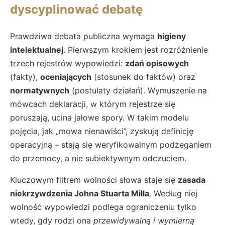
dyscyplinować debatę
Prawdziwa debata publiczna wymaga
higieny
intelektualnej
. Pierwszym krokiem jest rozróżnienie
trzech rejestrów wypowiedzi:
zdań opisowych
(fakty),
oceniających
(stosunek do faktów) oraz
normatywnych
(postulaty działań). Wymuszenie na
mówcach deklaracji, w którym rejestrze się
poruszają, ucina jałowe spory. W takim modelu
pojęcia, jak „mowa nienawiści”, zyskują definicję
operacyjną – stają się weryfikowalnym podżeganiem
do przemocy, a nie subiektywnym odczuciem.
Kluczowym filtrem wolności słowa staje się
zasada
niekrzywdzenia Johna Stuarta Milla
. Według niej
wolność wypowiedzi podlega ograniczeniu tylko
wtedy, gdy rodzi ona
przewidywalną i wymierną