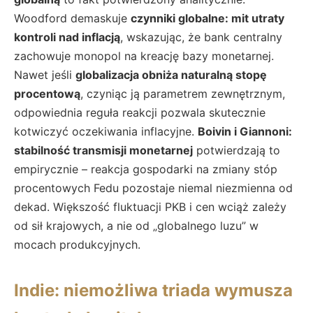
Woodford demaskuje
czynniki globalne: mit utraty
kontroli nad inflacją
, wskazując, że bank centralny
zachowuje monopol na kreację bazy monetarnej.
Nawet jeśli
globalizacja obniża naturalną stopę
procentową
, czyniąc ją parametrem zewnętrznym,
odpowiednia reguła reakcji pozwala skutecznie
kotwiczyć oczekiwania inflacyjne.
Boivin i Giannoni:
stabilność transmisji monetarnej
potwierdzają to
empirycznie – reakcja gospodarki na zmiany stóp
procentowych Fedu pozostaje niemal niezmienna od
dekad. Większość fluktuacji PKB i cen wciąż zależy
od sił krajowych, a nie od „globalnego luzu” w
mocach produkcyjnych.
Indie: niemożliwa triada wymusza