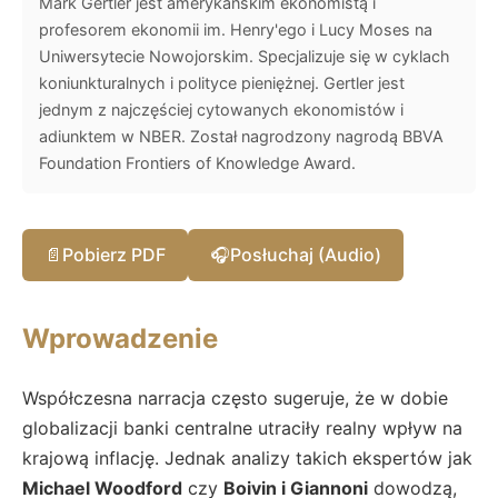
Mark Gertler jest amerykańskim ekonomistą i
profesorem ekonomii im. Henry'ego i Lucy Moses na
Uniwersytecie Nowojorskim. Specjalizuje się w cyklach
koniunkturalnych i polityce pieniężnej. Gertler jest
jednym z najczęściej cytowanych ekonomistów i
adiunktem w NBER. Został nagrodzony nagrodą BBVA
Foundation Frontiers of Knowledge Award.
📄
Pobierz PDF
🎧
Posłuchaj (Audio)
Wprowadzenie
Współczesna narracja często sugeruje, że w dobie
globalizacji banki centralne utraciły realny wpływ na
krajową inflację. Jednak analizy takich ekspertów jak
Michael Woodford
czy
Boivin i Giannoni
dowodzą,