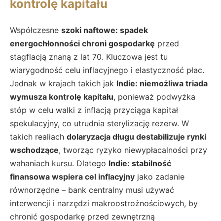
kontrolę kapitału
Współczesne
szoki naftowe: spadek
energochłonności chroni gospodarkę
przed
stagflacją znaną z lat 70. Kluczowa jest tu
wiarygodność celu inflacyjnego i elastyczność płac.
Jednak w krajach takich jak
Indie: niemożliwa triada
wymusza kontrolę kapitału
, ponieważ podwyżka
stóp w celu walki z inflacją przyciąga kapitał
spekulacyjny, co utrudnia sterylizację rezerw. W
takich realiach
dolaryzacja długu destabilizuje rynki
wschodzące
, tworząc ryzyko niewypłacalności przy
wahaniach kursu. Dlatego
Indie: stabilność
finansowa wspiera cel inflacyjny
jako zadanie
równorzędne – bank centralny musi używać
interwencji i narzędzi makroostrożnościowych, by
chronić gospodarkę przed zewnętrzną