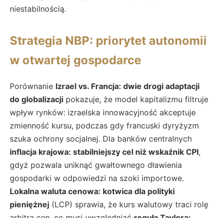
niestabilnością.
Strategia NBP: priorytet autonomii
w otwartej gospodarce
Porównanie
Izrael vs. Francja: dwie drogi adaptacji
do globalizacji
pokazuje, że model kapitalizmu filtruje
wpływ rynków: izraelska innowacyjność akceptuje
zmienność kursu, podczas gdy francuski dyryżyzm
szuka ochrony socjalnej. Dla banków centralnych
inflacja krajowa: stabilniejszy cel niż wskaźnik CPI
,
gdyż pozwala uniknąć gwałtownego dławienia
gospodarki w odpowiedzi na szoki importowe.
Lokalna waluta cenowa: kotwica dla polityki
pieniężnej
(LCP) sprawia, że kurs walutowy traci rolę
arbitra cen, co musi uwzględniać
reguła Taylora: