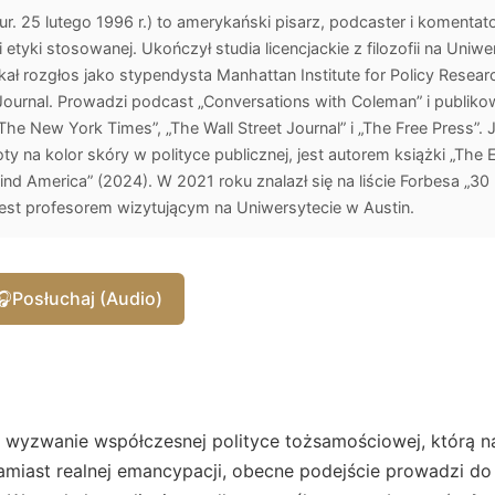
. 25 lutego 1996 r.) to amerykański pisarz, podcaster i komentat
j i etyki stosowanej. Ukończył studia licencjackie z filozofii na Uni
ł rozgłos jako stypendysta Manhattan Institute for Policy Researc
Journal. Prowadzi podcast „Conversations with Coleman” i publiko
The New York Times”, „The Wall Street Journal” i „The Free Press”.
y na kolor skóry w polityce publicznej, jest autorem książki „The E
ind America” (2024). W 2021 roku znalazł się na liście Forbesa „30
jest profesorem wizytującym na Uniwersytecie w Austin.
🎧
Posłuchaj (Audio)
 wyzwanie współczesnej polityce tożsamościowej, którą 
amiast realnej emancypacji, obecne podejście prowadzi do e