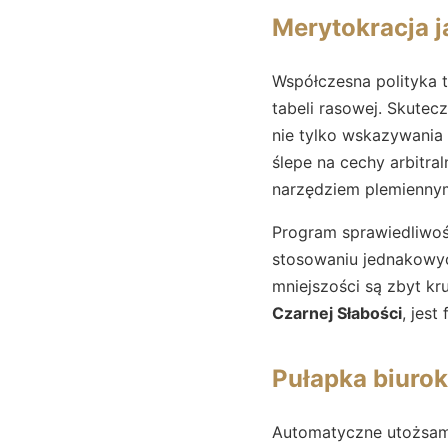
Merytokracja 
Współczesna polityka 
tabeli rasowej. Skutec
nie tylko wskazywania 
ślepe na cechy arbitral
narzędziem plemienny
Program sprawiedliwoś
stosowaniu jednakowych
mniejszości są zbyt k
Czarnej Słabości
, jes
Pułapka biuro
Automatyczne utożsami