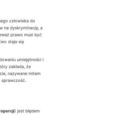
nego człowieka do
na dyskryminację, a
ieważ prawo musi być
two staje się
owaniu umiejętności i
tóry zakłada, że
ście, nazywane mitem
m sprawczość.
oporcji
) jest błędem