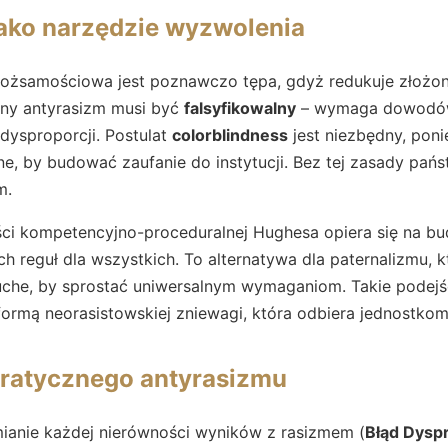
jako narzędzie wyzwolenia
tożsamościowa jest poznawczo tępa, gdyż redukuje złożo
zny antyrasizm musi być
falsyfikowalny
– wymaga dowodów 
dysproporcji. Postulat
colorblindness
jest niezbędny, pon
ne, by budować zaufanie do instytucji. Bez tej zasady pańs
m.
ci kompetencyjno-proceduralnej Hughesa opiera się na bud
 reguł dla wszystkich. To alternatywa dla paternalizmu, k
ruche, by sprostać uniwersalnym wymaganiom. Takie podej
t formą neorasistowskiej zniewagi, która odbiera jednostko
kratycznego antyrasizmu
anie każdej nierówności wyników z rasizmem (
Błąd Dyspr