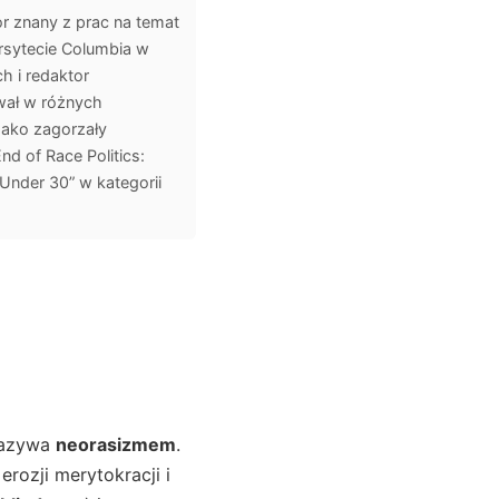
or znany z prac na temat
wersytecie Columbia w
h i redaktor
wał w różnych
 Jako zagorzały
nd of Race Politics:
 Under 30” w kategorii
nazywa
neorasizmem
.
rozji merytokracji i