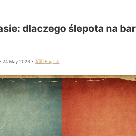
asie: dlaczego ślepota na b
•
24 May 2026
•
🇬🇧 English