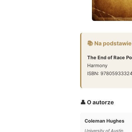
📚 Na podstawie
The End of Race Po
Harmony
ISBN:
9780593332
👤 O autorze
Coleman Hughes
University of Austin