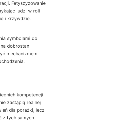
racji. Fetyszyzowanie
kając ludzi w roli
e i krzywdzie,
ania symbolami do
 na dobrostan
e być mechanizmem
pochodzenia.
iednich kompetencji
nie zastąpią realnej
eń dla porażki, lecz
ć z tych samych