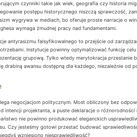
ującym czynniki takie jak wiek, geografia czy historia mig
negowanie postępu historycznego niszczą sprawczość, zamy
sizm wygrywa w mediach, bo oferuje proste narracje o wini
ghesa wymaga żmudnej pracy nad fundamentami.
je antyrasizmu falsyfikowalnego to przejście od zarządz
otrzebami. Instytucje powinny optymalizować funkcję celu
eprezentację grupową. Tylko wtedy merytokracja przestani
się drabiną awansu dostępną dla każdego, niezależnie od 
e
lega negocjacjom politycznym. Most obliczony bez odpow
od intencji projektanta, a puste deklaracje o różnorodności 
państwo nie powinno produkować eleganckich usprawiedliwi
su. Czy jesteśmy gotowi przestać budować sprawiedliwoś
niegdyś wzniesiono niesprawiedliwość?