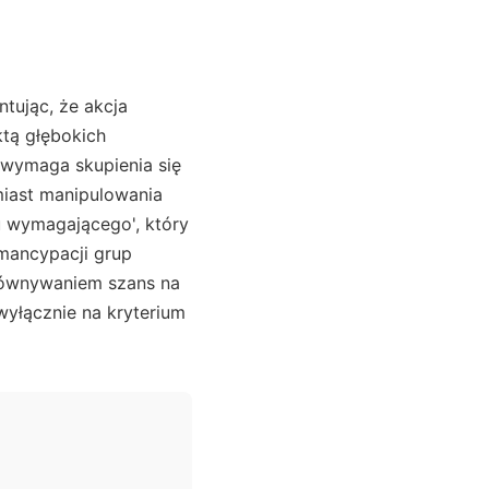
tując, że akcja
tą głębokich
wymaga skupienia się
miast manipulowania
u wymagającego', który
emancypacji grup
równywaniem szans na
 wyłącznie na kryterium