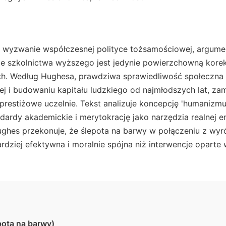
wyzwanie współczesnej polityce tożsamościowej, argumen
ie szkolnictwa wyższego jest jedynie powierzchowną korek
h. Według Hughesa, prawdziwa sprawiedliwość społeczna 
ej i budowaniu kapitału ludzkiego od najmłodszych lat, za
 prestiżowe uczelnie. Tekst analizuje koncepcję 'humanizm
dardy akademickie i merytokrację jako narzędzia realnej 
ghes przekonuje, że ślepota na barwy w połączeniu z wy
ardziej efektywna i moralnie spójna niż interwencje oparte
pota na barwy)