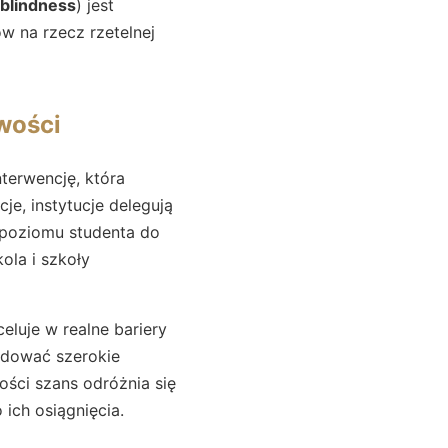
rblindness
) jest
w na rzecz rzetelnej
iwości
nterwencję, która
e, instytucje delegują
poziomu studenta do
la i szkoły
eluje w realne bariery
budować szerokie
ości szans odróżnia się
ich osiągnięcia.