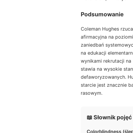
Podsumowanie
Coleman Hughes rzuca 
afirmacyjna na poziom
zaniedbań systemowyc
na edukacji elementarn
wynikami rekrutacji na
stawia na wysokie stan
defaworyzowanych. Hu
starcie jest znacznie b
rasowym.
📖 Słownik pojęć
Colorblindness (śle