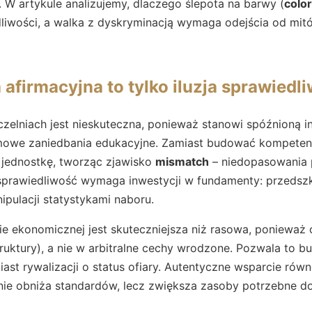
. W artykule analizujemy, dlaczego ślepota na barwy (
colo
iwości, a walka z dyskryminacją wymaga odejścia od mitó
 afirmacyjna to tylko iluzja sprawiedl
czelniach jest nieskuteczna, ponieważ stanowi spóźnioną i
mowe zaniedbania edukacyjne. Zamiast budować kompetencj
a jednostkę, tworząc zjawisko
mismatch
– niedopasowania 
rawiedliwość wymaga inwestycji w fundamenty: przedszko
pulacji statystykami naboru.
sie ekonomicznej jest skuteczniejsza niż rasowa, ponieważ c
truktury), a nie w arbitralne cechy wrodzone. Pozwala to 
iast rywalizacji o status ofiary. Autentyczne wsparcie równ
 nie obniża standardów, lecz zwiększa zasoby potrzebne do 