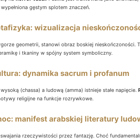
 wypełniona gęstym splotem znaczeń.
tafizyka: wizualizacja nieskończonoś
rygorze geometrii, stanowi obraz boskiej nieskończoności. 
ceramikę i tkaniny w spójny system symboliczny.
ltura: dynamika sacrum i profanum
ą wysoką (chassa) a ludową (amma) istnieje stałe napięcie.
motywy religijne na funkcje rozrywkowe.
noc: manifest arabskiej literatury ludo
oswajania rzeczywistości przez fantazję. Choć fundamental