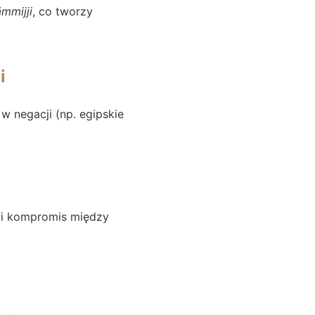
āmmijji
, co tworzy
i
w negacji (np. egipskie
wi kompromis między