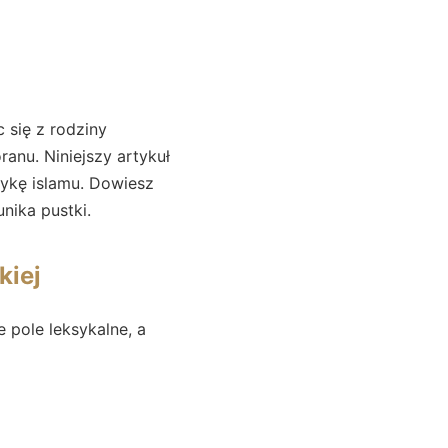
 się z rodziny
anu. Niniejszy artykuł
etykę islamu. Dowiesz
nika pustki.
kiej
e pole leksykalne, a