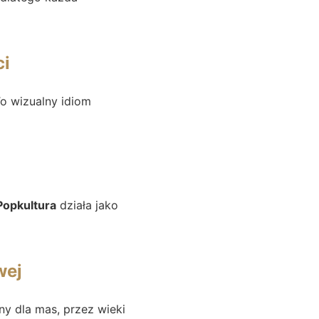
ci
To wizualny idiom
Popkultura
działa jako
wej
ny dla mas, przez wieki