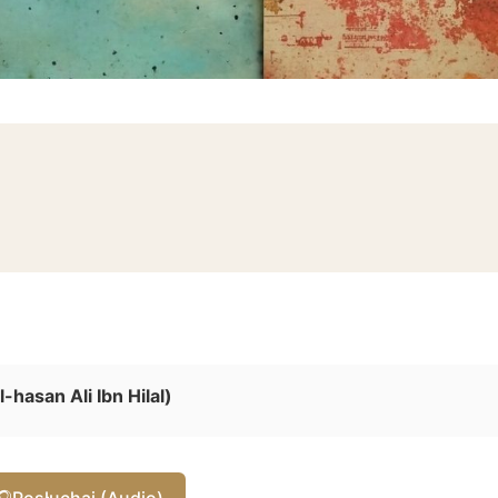
-hasan Ali Ibn Hilal)
🎧
Posłuchaj (Audio)