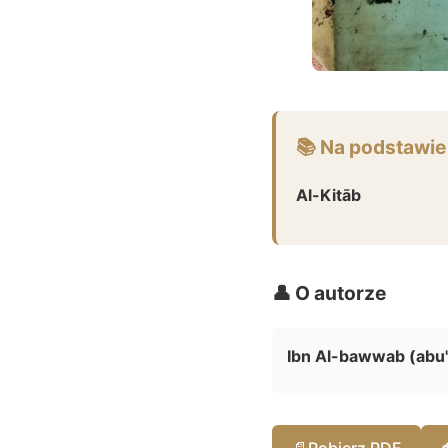
📚 Na podstawie
Al-Kitāb
👤 O autorze
Ibn Al-bawwab (abu'l
📄
Pobierz PDF