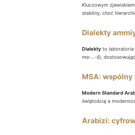
Kluczowym zjawiskiem
stabilny, choć hierarch
Dialekty ammi
Dialekty
to laboratoria
ma-...-š
), dostosowując
MSA: wspólny 
Modern Standard Ara
świętością a moderniza
Arabizi: cyfro