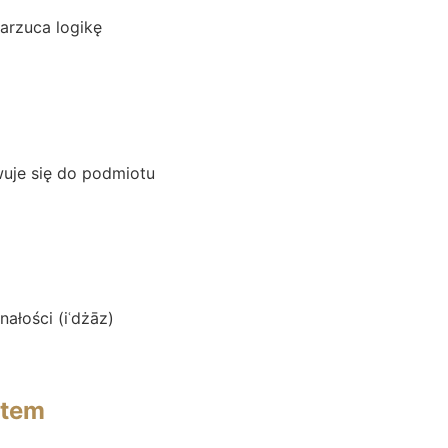
narzuca logikę
uje się do podmiotu
ałości (iʿdżāz)
ktem