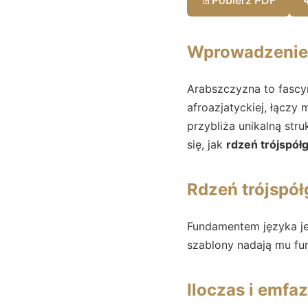
Wprowadzenie
Arabszczyzna to fascyn
afroazjatyckiej, łączy
przybliża unikalną stru
się, jak
rdzeń trójspół
Rdzeń trójspół
Fundamentem języka j
szablony nadają mu fu
Iloczas i emfaz