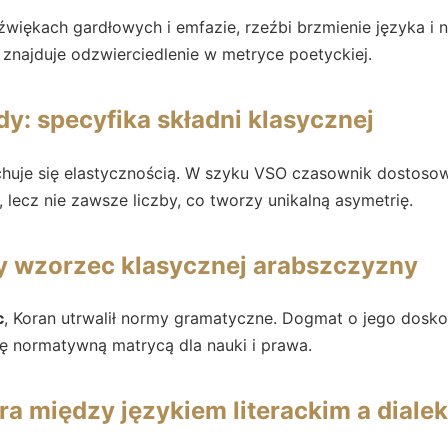
źwiękach gardłowych i emfazie, rzeźbi brzmienie języka i 
znajduje odzwierciedlenie w metryce poetyckiej.
y: specyfika składni klasycznej
huje się elastycznością. W szyku VSO czasownik dostosow
lecz nie zawsze liczby, co tworzy unikalną asymetrię.
ny wzorzec klasycznej arabszczyzny
c
, Koran utrwalił normy gramatyczne. Dogmat o jego doskon
się normatywną matrycą dla nauki i prawa.
era między językiem literackim a diale