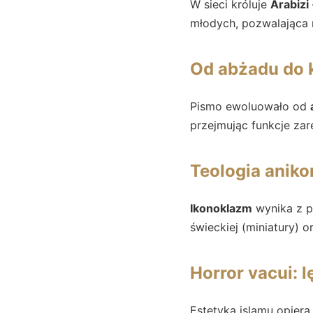
W sieci króluje
Arabizi
młodych, pozwalająca 
Od abżadu do k
Pismo ewoluowało od
przejmując funkcje zar
Teologia anik
Ikonoklazm
wynika z pr
świeckiej (miniatury) 
Horror vacui: 
Estetyka islamu opiera