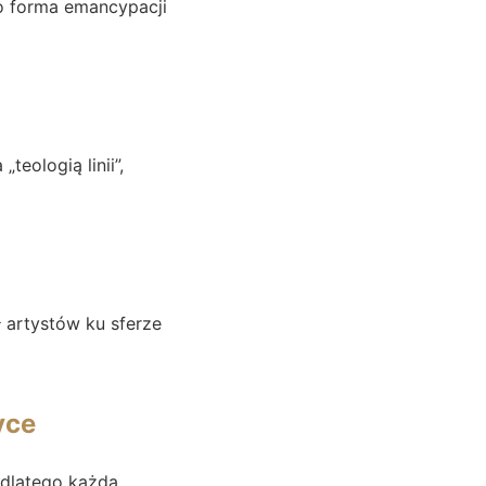
To forma emancypacji
 „teologią linii”,
 artystów ku sferze
yce
, dlatego każda