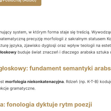
ujący system, w którym forma staje się treścią. Wywodząc
 matematyczną precyzję morfologii z sakralnym statusem Kor
kturę języka, zjawisko dyglosji oraz wpływ teologii na est
głoskowy
buduje świat znaczeń i dlaczego arabska sztuka u
głoskowy: fundament semantyki arabs
est
morfologia niekonkatenacyjna
. Rdzeń (np. K-T-B) koduj
nkcje gramatyczne.
a: fonologia dyktuje rytm poezji