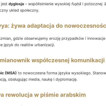
 jest
dyglosja
– współistnienie wysokiej
fuṣḥā
i potocznej
ʿ
iczny układ społeczny.
yya: żywa adaptacja do nowoczesnośc
 zmian, gdzie obserwujemy erozję przypadków i innowacje 
e język do realiów urbanizacji.
mianownik współczesnej komunikacji
bic (MSA)
to nowoczesna forma języka wysokiego. Stano
cją, obsługując media, naukę i dyplomację.
wa rewolucja w piśmie arabskim