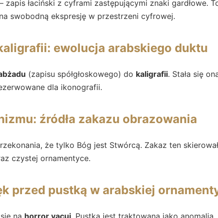
– zapis łaciński z cyframi zastępującymi znaki gardłowe. 
na swobodną ekspresję w przestrzeni cyfrowej.
aligrafii: ewolucja arabskiego duktu
abżadu
(zapisu spółgłoskowego) do
kaligrafii
. Stała się ona
ezerwowane dla ikonografii.
onizmu: źródła zakazu obrazowania
zekonania, że tylko Bóg jest Stwórcą. Zakaz ten skierował
oraz czystej ornamentyce.
lęk przed pustką w arabskiej ornament
 się na
horror vacui
. Pustka jest traktowana jako anomalia