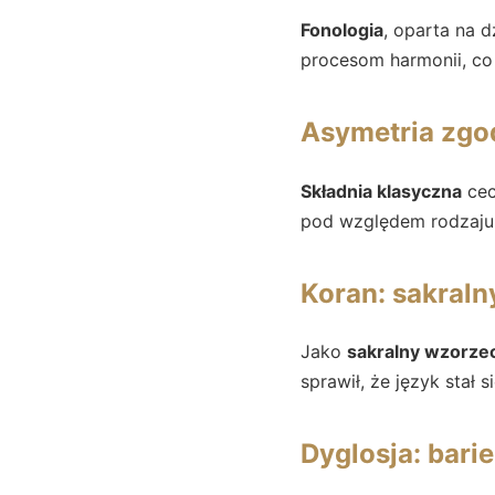
Fonologia
, oparta na d
procesom harmonii, co 
Asymetria zgod
Składnia klasyczna
cec
pod względem rodzaju, 
Koran: sakral
Jako
sakralny wzorze
sprawił, że język stał 
Dyglosja: bari