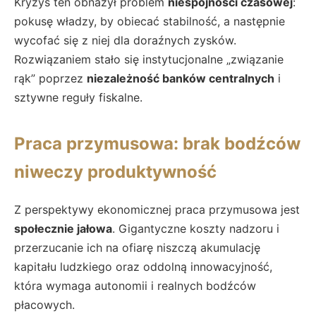
Kryzys ten obnażył problem
niespójności czasowej
:
pokusę władzy, by obiecać stabilność, a następnie
wycofać się z niej dla doraźnych zysków.
Rozwiązaniem stało się instytucjonalne „związanie
rąk” poprzez
niezależność banków centralnych
i
sztywne reguły fiskalne.
Praca przymusowa: brak bodźców
niweczy produktywność
Z perspektywy ekonomicznej praca przymusowa jest
społecznie jałowa
. Gigantyczne koszty nadzoru i
przerzucanie ich na ofiarę niszczą akumulację
kapitału ludzkiego oraz oddolną innowacyjność,
która wymaga autonomii i realnych bodźców
płacowych.