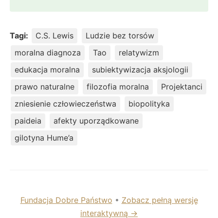
Tagi:
C.S. Lewis
Ludzie bez torsów
moralna diagnoza
Tao
relatywizm
edukacja moralna
subiektywizacja aksjologii
prawo naturalne
filozofia moralna
Projektanci
zniesienie człowieczeństwa
biopolityka
paideia
afekty uporządkowane
gilotyna Hume’a
Fundacja Dobre Państwo
•
Zobacz pełną wersję
interaktywną →