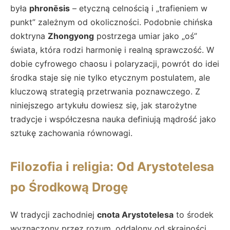
była
phronēsis
– etyczną celnością i „trafieniem w
punkt” zależnym od okoliczności. Podobnie chińska
doktryna
Zhongyong
postrzega umiar jako „oś”
świata, która rodzi harmonię i realną sprawczość. W
dobie cyfrowego chaosu i polaryzacji, powrót do idei
środka staje się nie tylko etycznym postulatem, ale
kluczową strategią przetrwania poznawczego. Z
niniejszego artykułu dowiesz się, jak starożytne
tradycje i współczesna nauka definiują mądrość jako
sztukę zachowania równowagi.
Filozofia i religia: Od Arystotelesa
po Środkową Drogę
W tradycji zachodniej
cnota Arystotelesa
to środek
wyznaczony przez rozum, oddalony od skrajności