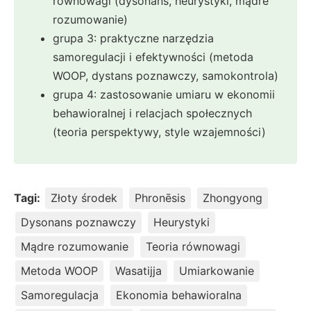
równowagi (dysonans, heurystyki, mądre
rozumowanie)
grupa 3: praktyczne narzędzia
samoregulacji i efektywności (metoda
WOOP, dystans poznawczy, samokontrola)
grupa 4: zastosowanie umiaru w ekonomii
behawioralnej i relacjach społecznych
(teoria perspektywy, style wzajemności)
Tagi:
Złoty środek
Phronēsis
Zhongyong
Dysonans poznawczy
Heurystyki
Mądre rozumowanie
Teoria równowagi
Metoda WOOP
Wasatijja
Umiarkowanie
Samoregulacja
Ekonomia behawioralna