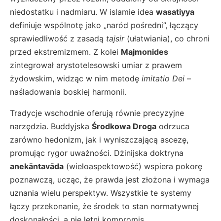
niedostatku i nadmiaru. W islamie idea
wasatiyya
definiuje wspólnotę jako „naród pośredni”, łączący
sprawiedliwość z zasadą
tajsir
(ułatwiania), co chroni
przed ekstremizmem. Z kolei
Majmonides
zintegrował arystotelesowski umiar z prawem
żydowskim, widząc w nim metodę
imitatio Dei
–
naśladowania boskiej harmonii.
Tradycje wschodnie oferują równie precyzyjne
narzędzia. Buddyjska
Środkowa Droga
odrzuca
zarówno hedonizm, jak i wyniszczającą ascezę,
promując rygor uważności. Dżinijska doktryna
anekāntavāda
(wieloaspektowość) wspiera pokorę
poznawczą, ucząc, że prawda jest złożona i wymaga
uznania wielu perspektyw. Wszystkie te systemy
łączy przekonanie, że środek to stan normatywnej
doskonałości, a nie letni kompromis.