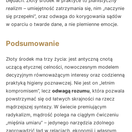
błędach. Złoty środek w praktyce to
planistyczny
realizm
– umiejętność zatrzymania się, nim „naczynie
się przepełni”, oraz odwaga do korygowania sądów
w oparciu o twarde dane, a nie plemienne emocje.
Podsumowanie
Złoty środek ma trzy życia: jest antyczną cnotą
uczącą etycznej celności, nowoczesnym modelem
decyzyjnym równoważącym interesy oraz codzienną
praktyką higieny poznawczej. Nie jest on „letnim
kompromisem”, lecz
odwagą rozumu
, która pozwala
powstrzymać się od łatwych skrajności na rzecz
mądrzejszej syntezy. W świecie premiującym
radykalizm, mądrość polega na ciągłym ćwiczeniu
„mięśnia umiaru” – jedynego narzędzia zdolnego
zaprowadzić ład w relacjach, ekonomii i własnym