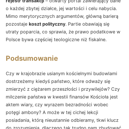
rejestr transakcji
– otwarty portal zawierający dane
o każdej zbytej działce, jej wartości i celu nabycia.
Mimo merytorycznych argumentów, główną barierą
pozostaje
koszt polityczny
. Partie obawiają się
utraty poparcia, co sprawia, że prawo podatkowe w
Polsce bywa częściej teologiczne niż fiskalne.
Podsumowanie
Czy w krajobrazie usianym kościelnymi budowlami
dostrzeżemy kiedyś państwo, które odważy się
zmierzyć z ciężarem przeszłości i przywilejów? Czy
milczenie państwa w kwestii finansów Kościoła jest
aktem wiary, czy wyrazem bezradności wobec
potęgi ambony? A może w tej cichej lekcji
posiadania, którą nieustannie odbieramy, tkwi klucz
do zrozumienia, dlaczego tak trudno nam zbudować