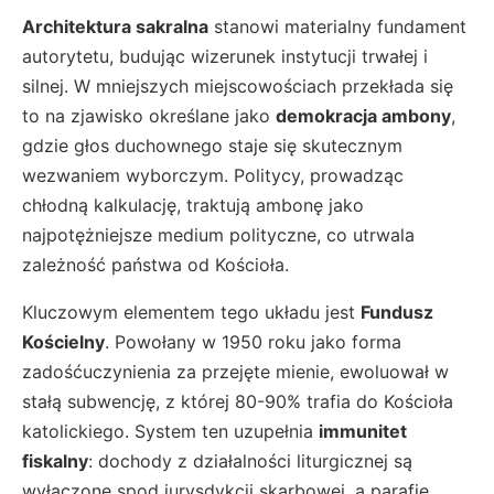
Architektura sakralna
stanowi materialny fundament
autorytetu, budując wizerunek instytucji trwałej i
silnej. W mniejszych miejscowościach przekłada się
to na zjawisko określane jako
demokracja ambony
,
gdzie głos duchownego staje się skutecznym
wezwaniem wyborczym. Politycy, prowadząc
chłodną kalkulację, traktują ambonę jako
najpotężniejsze medium polityczne, co utrwala
zależność państwa od Kościoła.
Kluczowym elementem tego układu jest
Fundusz
Kościelny
. Powołany w 1950 roku jako forma
zadośćuczynienia za przejęte mienie, ewoluował w
stałą subwencję, z której 80-90% trafia do Kościoła
katolickiego. System ten uzupełnia
immunitet
fiskalny
: dochody z działalności liturgicznej są
wyłączone spod jurysdykcji skarbowej, a parafie