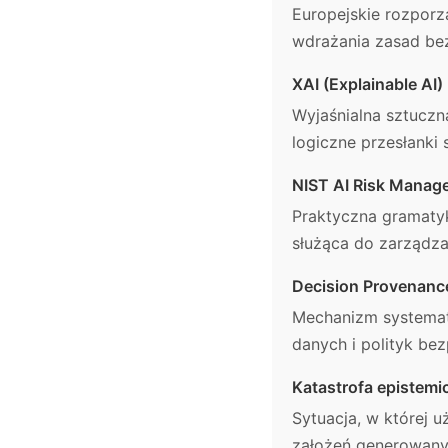
Europejskie rozporz
wdrażania zasad bez
XAI (Explainable AI)
Wyjaśnialna sztuczn
logiczne przesłanki 
NIST AI Risk Mana
Praktyczna gramatyk
służąca do zarządza
Decision Provenanc
Mechanizm systematy
danych i polityk b
Katastrofa epistemi
Sytuacja, w której 
założeń generowany