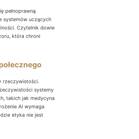
się pełnoprawną
nie systemów uczących
ności. Czytelnik dowie
zoru, która chroni
społecznego
y rzeczywistości.
rzeczywistości systemy
ych, takich jak medycyna
drożenie AI wymaga
gdzie etyka nie jest