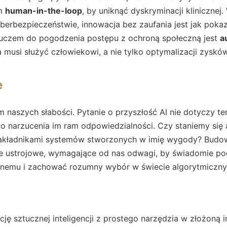
om
human-in-the-loop
, by uniknąć dyskryminacji klinicznej.
erbezpieczeństwie, innowacja bez zaufania jest jak pokaz
uczem do pogodzenia postępu z ochroną społeczną jest
a
a musi służyć człowiekowi, a nie tylko optymalizacji zysków
e
em naszych słabości. Pytanie o przyszłość AI nie dotyczy 
do narzucenia im ram odpowiedzialności. Czy staniemy się 
zakładnikami systemów stworzonych w imię wygody? Budow
nie ustrojowe, wymagające od nas odwagi, by świadomie 
lnemu i zachować rozumny wybór w świecie algorytmiczny
ucję sztucznej inteligencji z prostego narzędzia w złożoną 