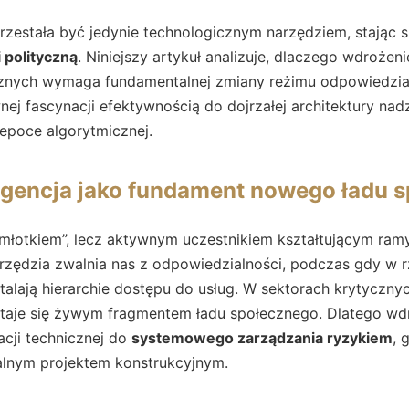
przestała być jedynie technologicznym narzędziem, stając 
 polityczną
. Niniejszy artykuł analizuje, dlaczego wdroże
cznych wymaga fundamentalnej zmiany reżimu odpowiedzial
wnej fascynacji efektywnością do dojrzałej architektury nad
epoce algorytmicznej.
ligencja jako fundament nowego ładu 
 „młotkiem”, lecz aktywnym uczestnikiem kształtującym ram
arzędzia zwalnia nas z odpowiedzialności, podczas gdy w 
ustalają hierarchie dostępu do usług. W sektorach krytyczn
 staje się żywym fragmentem ładu społecznego. Dlatego w
acji technicznej do
systemowego zarządzania ryzykiem
, 
ralnym projektem konstrukcyjnym.