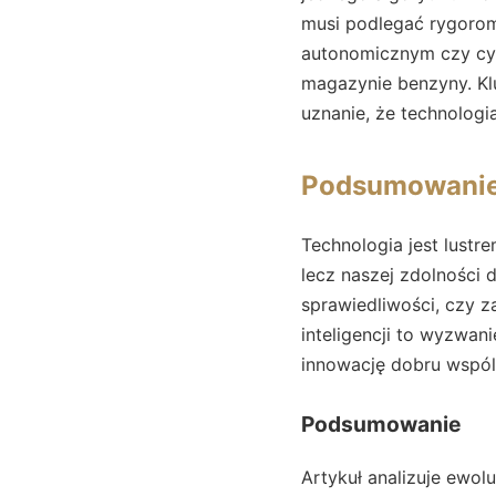
musi podlegać rygor
autonomicznym czy cyb
magazynie benzyny. Kl
uznanie, że technologi
Podsumowani
Technologia jest lustr
lecz naszej zdolności 
sprawiedliwości, czy 
inteligencji to wyzwa
innowację dobru wspó
Podsumowanie
Artykuł analizuje ewol