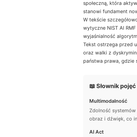
społeczną, która aktywn
stanowi fundament now
W tekście szczegółowo
wytyczne NIST AI RMF 
wyjaśnialność algorytm
Tekst ostrzega przed 
oraz walki z dyskrymi
państwa prawa, gdzie 
📖 Słownik pojęć
Multimodalność
Zdolność systemów A
obraz i dźwięk, co i
AI Act