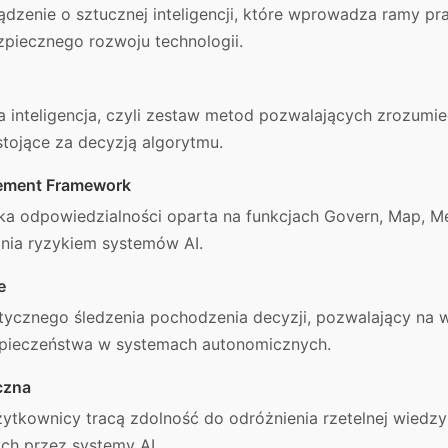
ądzenie o sztucznej inteligencji, które wprowadza ramy p
piecznego rozwoju technologii.
a inteligencja, czyli zestaw metod pozwalających zrozumi
stojące za decyzją algorytmu.
gement Framework
a odpowiedzialności oparta na funkcjach Govern, Map, M
nia ryzykiem systemów AI.
e
cznego śledzenia pochodzenia decyzji, pozwalający na w
ezpieczeństwa w systemach autonomicznych.
czna
użytkownicy tracą zdolność do odróżnienia rzetelnej wiedz
ch przez systemy AI.