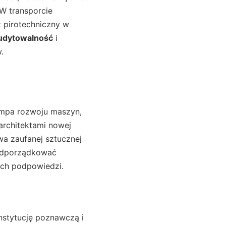
 W transporcie
 pirotechniczny w
udytowalność
i
.
tempa rozwoju maszyn,
architektami nowej
a zaufanej sztucznej
podporządkować
ch podpowiedzi.
instytucję poznawczą i