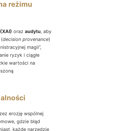
na reżimu
 (XAI)
oraz
audytu
, aby
 (
decision provenance
)
stracyjnej magii”,
ie ryzyk i ciągłe
kie wartości na
eszoną
alności
zez erozję wspólnej
emowe, gdzie błąd
iast, każde narzędzie