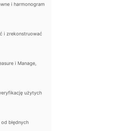
rawne i harmonogram
eć i zrekonstruować
easure i Manage,
eryfikację użytych
y od błędnych