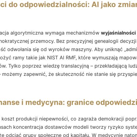
i do odpowiedzialności: AI jako zmia
racja algorytmiczna wymaga mechanizmów
wyjaśnialności
hnokratycznej przemocy. Bez precyzyjnej genealogii decyzji
ść odwołania się od wyroków maszyny. Aby uniknąć „admini
ożyć ramy takie jak NIST AI RMF, które wymuszają mapowan
. Tylko poprzez wiedzę translacyjną – przekładającą ludz
– możemy zapewnić, że skuteczność nie stanie się przyspi
nanse i medycyna: granice odpowiedzi
 koszt produkcji niepewności, co zagraża demokracji popr
ansach koncentracja dostawców modeli tworzy ryzyko syst
e odciąć grupy społeczne od kapitału. W medycynie natom