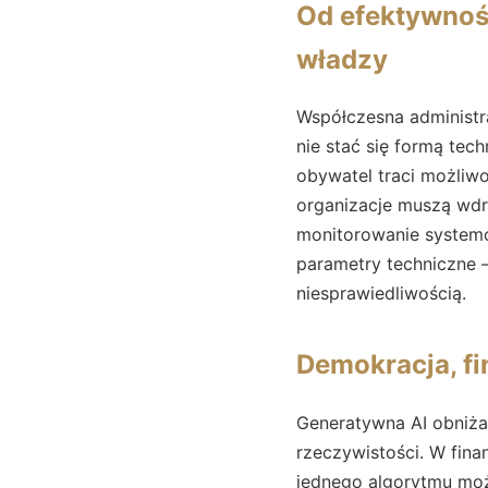
Od efektywnośc
władzy
Współczesna administ
nie stać się formą tec
obywatel traci możliwo
organizacje muszą wdr
monitorowanie systemów
parametry techniczne 
niesprawiedliwością.
Demokracja, fi
Generatywna AI obniża
rzeczywistości. W fin
jednego algorytmu moż