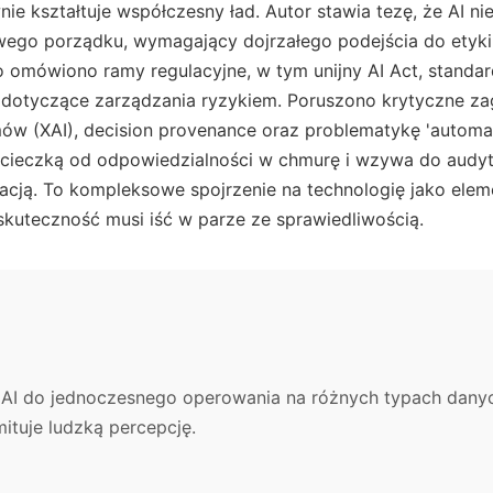
ie kształtuje współczesny ład. Autor stawia tezę, że AI nie 
ego porządku, wymagający dojrzałego podejścia do etyki 
 omówiono ramy regulacyjne, w tym unijny AI Act, standar
dotyczące zarządzania ryzykiem. Poruszono krytyczne zaga
ów (XAI), decision provenance oraz problematykę 'automat
ucieczką od odpowiedzialności w chmurę i wzywa do audy
nacją. To kompleksowe spojrzenie na technologię jako el
skuteczność musi iść w parze ze sprawiedliwością.
I do jednoczesnego operowania na różnych typach danych,
mituje ludzką percepcję.