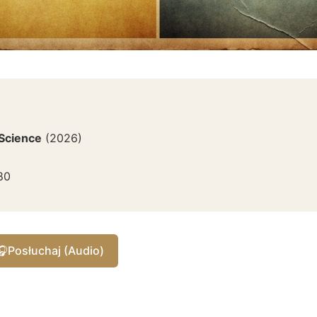
 Science
(
2026
)
80
🎧
Posłuchaj (Audio)