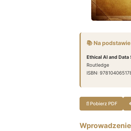
📚 Na podstawie
Ethical AI and Data
Routledge
ISBN:
97810406517
📄
Pobierz PDF
Wprowadzenie