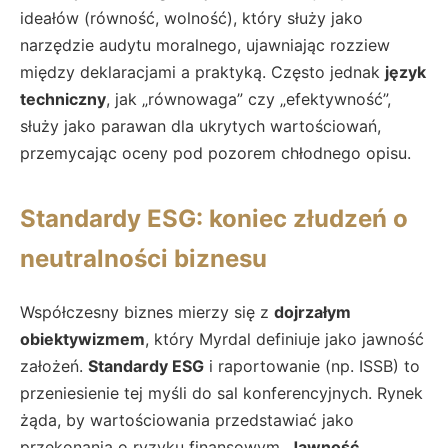
ideałów (równość, wolność), który służy jako
narzędzie audytu moralnego, ujawniając rozziew
między deklaracjami a praktyką. Często jednak
język
techniczny
, jak „równowaga” czy „efektywność”,
służy jako parawan dla ukrytych wartościowań,
przemycając oceny pod pozorem chłodnego opisu.
Standardy ESG: koniec złudzeń o
neutralności biznesu
Współczesny biznes mierzy się z
dojrzałym
obiektywizmem
, który Myrdal definiuje jako jawność
założeń.
Standardy ESG
i raportowanie (np. ISSB) to
przeniesienie tej myśli do sal konferencyjnych. Rynek
żąda, by wartościowania przedstawiać jako
przekonania o ryzyku finansowym.
Jawność