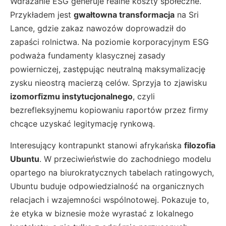
Wdrażanie ESG generuje realne koszty społeczne.
Przykładem jest
gwałtowna transformacja
na Sri
Lance, gdzie zakaz nawozów doprowadził do
zapaści rolnictwa. Na poziomie korporacyjnym ESG
podważa fundamenty klasycznej zasady
powierniczej, zastępując neutralną maksymalizację
zysku nieostrą macierzą celów. Sprzyja to zjawisku
izomorfizmu instytucjonalnego
, czyli
bezrefleksyjnemu kopiowaniu raportów przez firmy
chcące uzyskać legitymację rynkową.
Interesujący kontrapunkt stanowi afrykańska
filozofia
Ubuntu
. W przeciwieństwie do zachodniego modelu
opartego na biurokratycznych tabelach ratingowych,
Ubuntu buduje odpowiedzialność na organicznych
relacjach i wzajemności wspólnotowej. Pokazuje to,
że etyka w biznesie może wyrastać z lokalnego