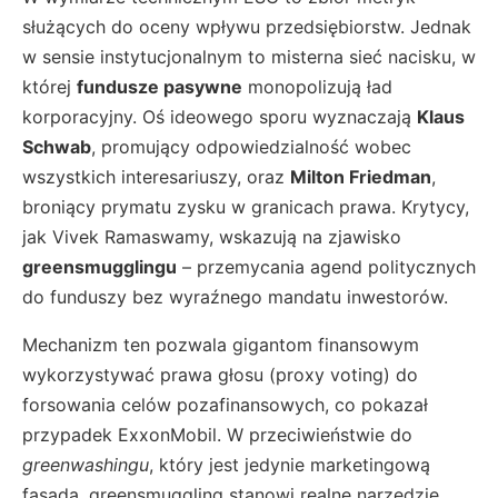
służących do oceny wpływu przedsiębiorstw. Jednak
w sensie instytucjonalnym to misterna sieć nacisku, w
której
fundusze pasywne
monopolizują ład
korporacyjny. Oś ideowego sporu wyznaczają
Klaus
Schwab
, promujący odpowiedzialność wobec
wszystkich interesariuszy, oraz
Milton Friedman
,
broniący prymatu zysku w granicach prawa. Krytycy,
jak Vivek Ramaswamy, wskazują na zjawisko
greensmugglingu
– przemycania agend politycznych
do funduszy bez wyraźnego mandatu inwestorów.
Mechanizm ten pozwala gigantom finansowym
wykorzystywać prawa głosu (proxy voting) do
forsowania celów pozafinansowych, co pokazał
przypadek ExxonMobil. W przeciwieństwie do
greenwashingu
, który jest jedynie marketingową
fasadą, greensmuggling stanowi realne narzędzie