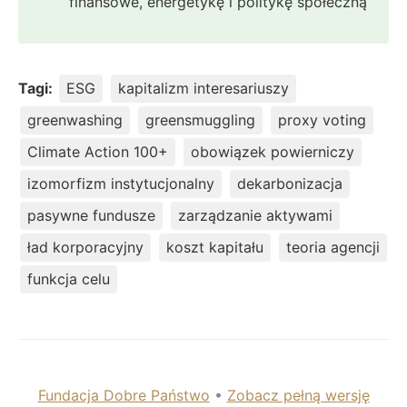
finansowe, energetykę i politykę społeczną
Tagi:
ESG
kapitalizm interesariuszy
greenwashing
greensmuggling
proxy voting
Climate Action 100+
obowiązek powierniczy
izomorfizm instytucjonalny
dekarbonizacja
pasywne fundusze
zarządzanie aktywami
ład korporacyjny
koszt kapitału
teoria agencji
funkcja celu
Fundacja Dobre Państwo
•
Zobacz pełną wersję