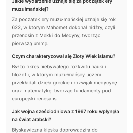
Jakie wydarzenie uznaje się za początek ery
muzułmańskiej?
Za początek ery muzułmańskiej uznaje się rok
622, w którym Mahomet dokonał hidżry, czyli
przenosin z Mekki do Medyny, tworząc
pierwszą ummę.
Czym charakteryzował się Złoty Wiek islamu?
Był to okres niebywałego rozkwitu nauki i
filozofii, w którym muzułmańscy uczeni
przekładali dzieła greckie i rozwijali medycynę
oraz matematykę, tworząc fundamenty pod
europejski renesans.
Jak wojna sześciodniowa z 1967 roku wpłynęła
na świat arabski?
Błyskawiczna klęska doprowadziła do