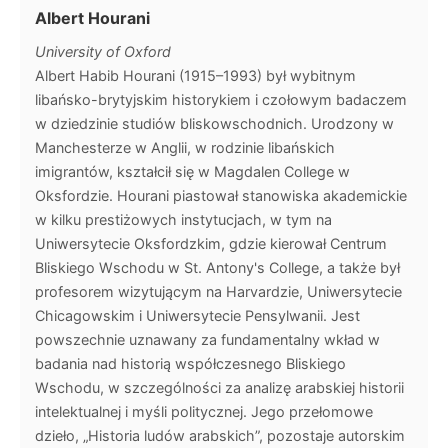
Albert Hourani
University of Oxford
Albert Habib Hourani (1915–1993) był wybitnym
libańsko-brytyjskim historykiem i czołowym badaczem
w dziedzinie studiów bliskowschodnich. Urodzony w
Manchesterze w Anglii, w rodzinie libańskich
imigrantów, kształcił się w Magdalen College w
Oksfordzie. Hourani piastował stanowiska akademickie
w kilku prestiżowych instytucjach, w tym na
Uniwersytecie Oksfordzkim, gdzie kierował Centrum
Bliskiego Wschodu w St. Antony's College, a także był
profesorem wizytującym na Harvardzie, Uniwersytecie
Chicagowskim i Uniwersytecie Pensylwanii. Jest
powszechnie uznawany za fundamentalny wkład w
badania nad historią współczesnego Bliskiego
Wschodu, w szczególności za analizę arabskiej historii
intelektualnej i myśli politycznej. Jego przełomowe
dzieło, „Historia ludów arabskich”, pozostaje autorskim