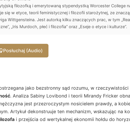
ytyjską filozofką i emerytowaną stypendystką Worcester College n
e się w etyce, teorii feministycznej i filozofii starożytnej, ze zn
ga Wittgensteina. Jest autorką kilku znaczących prac, w tym „Rea
zne”, „Iris Murdoch, płeć i filozofia” oraz „Eseje o etyce i kulturze”.
🎧
Posłuchaj (Audio)
 postrzegana jako bezstronny sąd rozumu, w rzeczywistości
ność
. Analiza Sabiny Lovibond i teorii Mirandy Fricker obn
j mężczyzna jest przezroczystym nosicielem prawdy, a kobi
ym. Artykuł dekonstruuje ten mechanizm, wskazując na k
ilozofa
i przejścia od wertykalnej ekonomii hołdu do horyzo