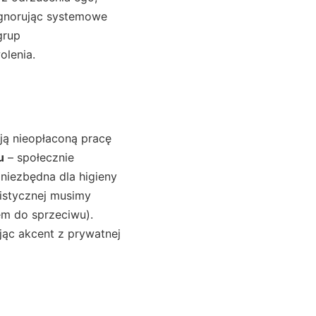
 ignorując systemowe
grup
olenia.
ją nieopłaconą pracę
u
– społecznie
 niezbędna dla higieny
alistycznej musimy
m do sprzeciwu).
jąc akcent z prywatnej