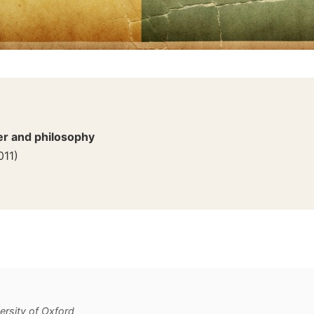
er and philosophy
011
)
ersity of Oxford