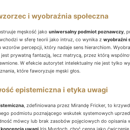
wzorzec i wyobraźnia społeczna
nstruuje męskość jako
uniwersalny podmiot poznawczy
, 
wchodzi w sferę teorii jako intruz, co wynika z
wyobraźni 
wzorów percepcji, który nadaje sens hierarchiom. Wyobraź
e jest prywatną fantazją, lecz matrycą, przez którą wspóln
awnione. W efekcie autorytet intelektualny nie jest tylko w
nania, które faworyzuje męski głos.
ość epistemiczna i etyka uwagi
istemiczna
, zdefiniowana przez Mirandę Fricker, to krzywd
wnego podmiotu poznającego wskutek systemowych uprzedz
odność mówcy lub brak zasobów pojęciowych do opisania 
i
koncepcja uwagi
Iris Murdoch, choć cenna jako ćwiczenie