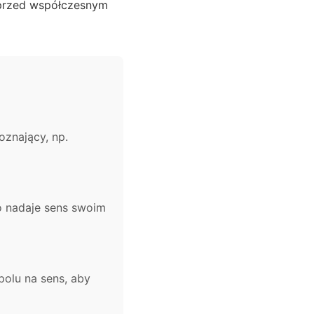
i przed współczesnym
oznający, np.
o nadaje sens swoim
olu na sens, aby