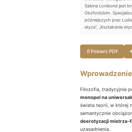
Sabina Lovibond jest br
Oksfordzkim. Specjalizuj
późniejszych prac Ludwi
etyce”, „Kształcenie etyc
📄
Pobierz PDF
Wprowadzenie
Filozofia, tradycyjnie
monopol na uniwersal
świata teorii, w które
semantycznie obciążon
deerotyzacji mistrza-f
uzasadnienia.