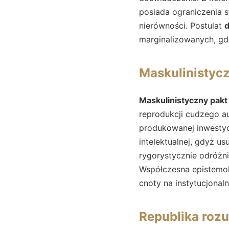
posiada ograniczenia s
nierówności. Postulat
d
marginalizowanych, gdy
Maskulinistycz
Maskulinistyczny pakt
reprodukcji cudzego a
produkowanej inwestyc
intelektualnej, gdyż us
rygorystycznie odróżn
Współczesna epistemol
cnoty na instytucjonal
Republika roz