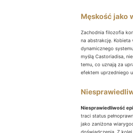
Męskość jako 
Zachodnia filozofia ko
na abstrakcję. Kobieta 
dynamicznego systemu 
myślą Castoriadisa, ni
temu, co uznają za upr
efektem uprzedniego uz
Niesprawiedliw
Niesprawiedliwość ep
traci status pełnopra
jako zaniżona wiaryg
doświadczenia. Z kole