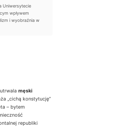
a Uniwersytecie
aczącym wpływem
lizm i wyobraźnia w
 utrwala
męski
aża „cichą konstytucję”
eta – bytem
onieczność
ntalnej republiki