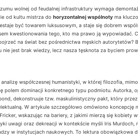
rozumu wolnej od feudalnej infrastruktury wymaga demonta
ie od kultu mistrza do
horyzontalnej wspólnoty
ma kluczo
zestaje być towarem luksusowym, a staje się dobrem wspól
esem kwestionowania tego, kto ma prawo ją wypowiadać. 
spojrzeć na świat bez pośrednictwa męskich autorytetów?
 nie jest brak wiedzy, lecz nasza tęsknota za byciem pro
 analizę współczesnej humanistyki, w której filozofia, mim
się polem dominacji konkretnego typu podmiotu. Autorka, op
ond, dekonstruuje tzw. maskulinistyczny pakt, który przez
telektualną. W artykule szczegółowo omówiono koncepcję n
Fricker, wskazując na bariery, z jakimi mierzą się kobiety 
yki uwagi oraz dekreacji w kontekście myśli Iris Murdoch, 
dzy w instytucjach naukowych. To lektura obowiązkowa d