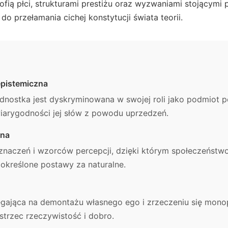
ofią płci, strukturami prestiżu oraz wyzwaniami stojącym
o przełamania cichej konstytucji świata teorii.
epistemiczna
ednostka jest dyskryminowana w swojej roli jako podmiot p
iarygodności jej słów z powodu uprzedzeń.
zna
naczeń i wzorców percepcji, dzięki którym społeczeństw
 określone postawy za naturalne.
gająca na demontażu własnego ego i zrzeczeniu się monop
trzec rzeczywistość i dobro.