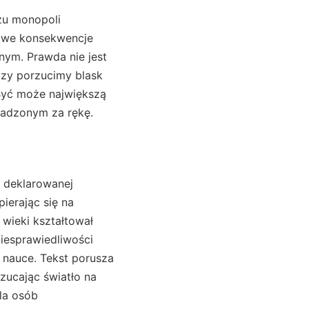
żu monopoli
we konsekwencje
nym. Prawda nie jest
Czy porzucimy blask
 Być może największą
wadzonym za rękę.
o deklarowanej
ierając się na
 wieki kształtował
iesprawiedliwości
w nauce. Tekst porusza
rzucając światło na
la osób