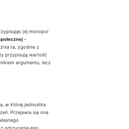
przypisując jej monopol
społecznej
–
nia ta, zgodnie z
oty przypisują wartość
ynikiem argumentu, lecz
a, w której jednostka
eń. Przejawia się ona
własnego
 z odrzucenia ego,