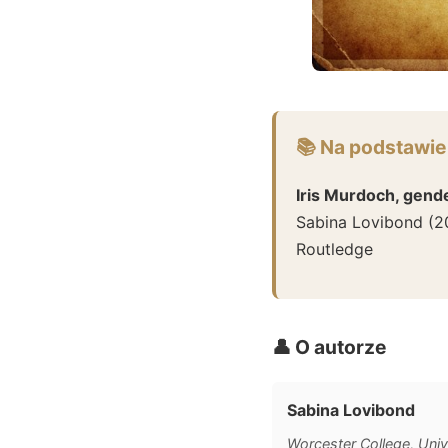
📚 Na podstawie
Iris Murdoch, gend
Sabina Lovibond
(
2
Routledge
👤 O autorze
Sabina Lovibond
Worcester College, Univ