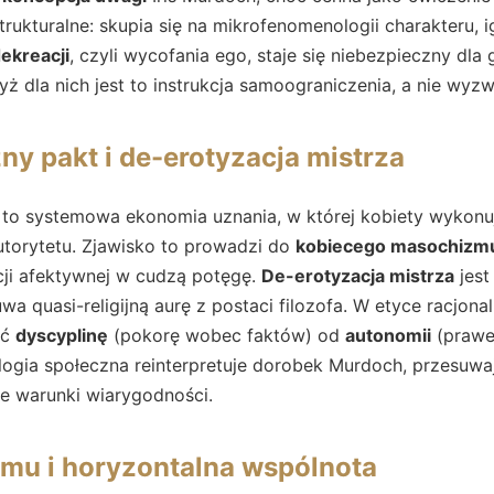
trukturalne: skupia się na mikrofenomenologii charakteru,
ekreacji
, czyli wycofania ego, staje się niebezpieczny dla 
ż dla nich jest to instrukcja samoograniczenia, a nie wyzw
ny pakt i de-erotyzacja mistrza
to systemowa ekonomia uznania, w której kobiety wykonu
utorytetu. Zjawisko to prowadzi do
kobiecego masochizm
ji afektywnej w cudzą potęgę.
De-erotyzacja mistrza
jest
uwa quasi-religijną aurę z postaci filozofa. W etyce racjon
ić
dyscyplinę
(pokorę wobec faktów) od
autonomii
(prawe
ogia społeczna reinterpretuje dorobek Murdoch, przesuwa
ne warunki wiarygodności.
umu i horyzontalna wspólnota