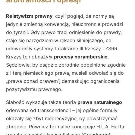
Relatywizm prawny
, czyli pogląd, że normy są
jedynie zmienną konwencją, nieuchronnie prowadzi
do tyranii. Gdy prawo traci odniesienie do prawdy,
staje się narzędziem w rękach silniejszego, co
udowodniły systemy totalitarne III Rzeszy i ZSRR.
Kryzys ten obnażyły
procesy norymberskie
.
Sędziowie, by osądzić zbrodnie popełnione zgodnie
z literą niemieckiego prawa, musieli odwołać się do
„prawa ponad prawem”, demaskując ograniczenia
pozytywizmu prawnego.
Słabość wykazuje także teoria
prawa naturalnego
oderwana od transcendencji – jej ogólne formuły
okazały się zbyt nieprecyzyjne, by powstrzymać
zbrodnie. Również formalne koncepcje H.L.A. Harta
(reguła uznania) i Hansa Kelsena (Grundnorm)