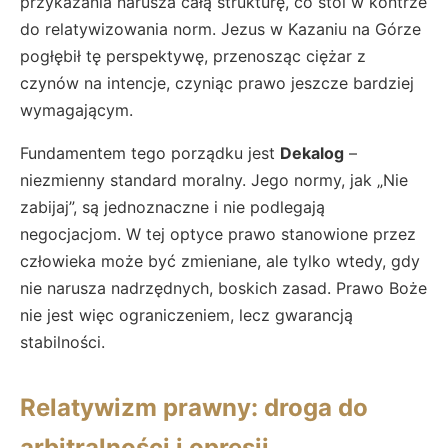
przykazania narusza całą strukturę, co stoi w kontrze
do relatywizowania norm. Jezus w Kazaniu na Górze
pogłębił tę perspektywę, przenosząc ciężar z
czynów na intencje, czyniąc prawo jeszcze bardziej
wymagającym.
Fundamentem tego porządku jest
Dekalog
–
niezmienny standard moralny. Jego normy, jak „Nie
zabijaj”, są jednoznaczne i nie podlegają
negocjacjom. W tej optyce prawo stanowione przez
człowieka może być zmieniane, ale tylko wtedy, gdy
nie narusza nadrzędnych, boskich zasad. Prawo Boże
nie jest więc ograniczeniem, lecz gwarancją
stabilności.
Relatywizm prawny: droga do
arbitralności i opresji