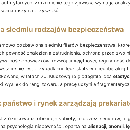
i autorytarnych. Zrozumienie tego zjawiska wymaga analiz
scenariuszy na przyszłość.
ata siedmiu rodzajów bezpieczeństwa
temowo pozbawiona siedmiu filarów bezpieczeństwa, które
ch pewność znalezienia zatrudnienia, ochrona przed zwolni
dywalność obowiązków, rozwój umiejętności, regularność d
anie nie jest przypadkiem, lecz skutkiem neoliberalnej t
kowanej w latach 70. Kluczową rolę odegrała idea
elastyc
ki wysiłek do rangi towaru, a pracę uczyniła fragmentaryc
a: państwo i rynek zarządzają prekaria
est zróżnicowana: obejmuje kobiety, młodzież, seniorów, mig
lna psychologia niepewności, oparta na
alienacji, anomii, l