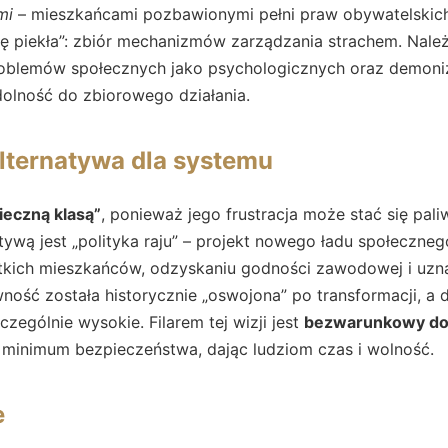
mi
– mieszkańcami pozbawionymi pełni praw obywatelskic
kę piekła”: zbiór mechanizmów zarządzania strachem. Nale
roblemów społecznych jako psychologicznych oraz demoni
zdolność do zbiorowego działania.
 alternatywa dla systemu
ieczną klasą”
, ponieważ jego frustracja może stać się pal
tywą jest „polityka raju” – projekt nowego ładu społeczneg
kich mieszkańców, odzyskaniu godności zawodowej i uzna
ność została historycznie „oswojona” po transformacji, a d
zczególnie wysokie. Filarem tej wizji jest
bezwarunkowy d
 minimum bezpieczeństwa, dając ludziom czas i wolność.
e