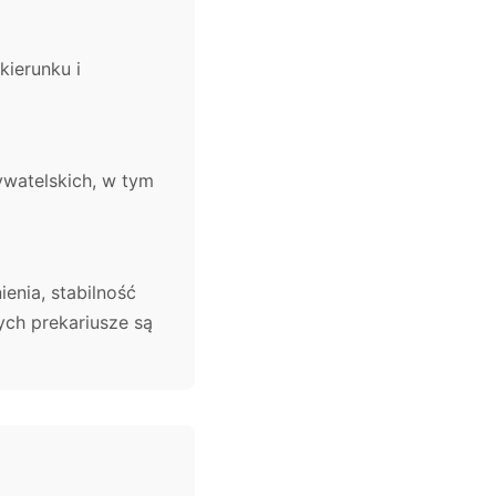
kierunku i
ywatelskich, w tym
enia, stabilność
ych prekariusze są