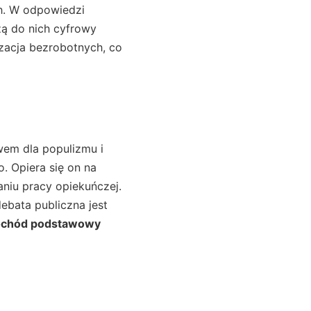
h. W odpowiedzi
żą do nich cyfrowy
zacja bezrobotnych, co
iwem dla populizmu i
o. Opiera się on na
niu pracy opiekuńczej.
ebata publiczna jest
ochód podstawowy