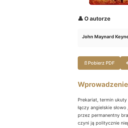
👤 O autorze
John Maynard Keyn
📄
Pobierz PDF
Wprowadzenie
Prekariat, termin uku
łączy angielskie słowo
przez permanentny brak
czyni ją politycznie n