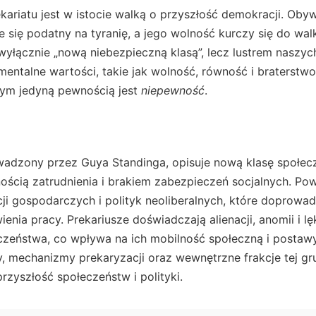
kariatu jest w istocie walką o przyszłość demokracji. Obyw
e się podatny na tyranię, a jego wolność kurczy się do walk
c wyłącznie „nową niebezpieczną klasą”, lecz lustrem naszyc
mentalne wartości, takie jak wolność, równość i braterstwo
rym jedyną pewnością jest
niepewność
.
owadzony przez Guya Standinga, opisuje nową klasę społec
ością zatrudnienia i brakiem zabezpieczeń socjalnych. Po
ji gospodarczych i polityk neoliberalnych, które doprowad
enia pracy. Prekariusze doświadczają alienacji, anomii i l
czeństwa, co wpływa na ich mobilność społeczną i postawy
y, mechanizmy prekaryzacji oraz wewnętrzne frakcje tej gru
rzyszłość społeczeństw i polityki.