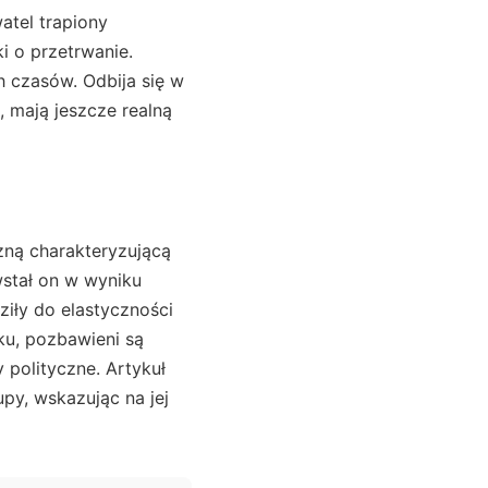
atel trapiony
i o przetrwanie.
h czasów. Odbija się w
, mają jeszcze realną
zną charakteryzującą
wstał on w wyniku
ziły do elastyczności
ęku, pozbawieni są
 polityczne. Artykuł
py, wskazując na jej