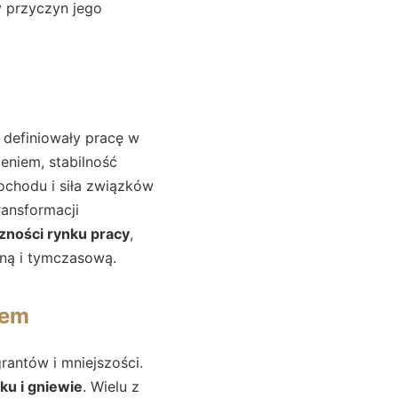
y przyczyn jego
 definiowały pracę w
eniem, stabilność
ochodu i siła związków
ransformacji
zności rynku pracy
,
zną i tymczasową.
tem
rantów i mniejszości.
ęku i gniewie
. Wielu z