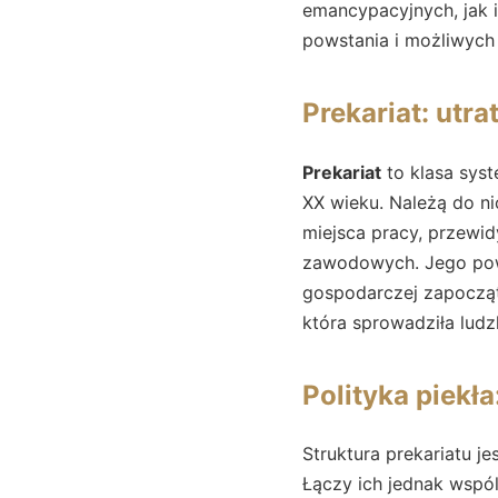
emancypacyjnych, jak 
powstania i możliwych 
Prekariat: utr
Prekariat
to klasa sys
XX wieku. Należą do ni
miejsca pracy, przewi
zawodowych. Jego powst
gospodarczej zapocząt
która sprowadziła ludz
Polityka piekł
Struktura prekariatu j
Łączy ich jednak wspó