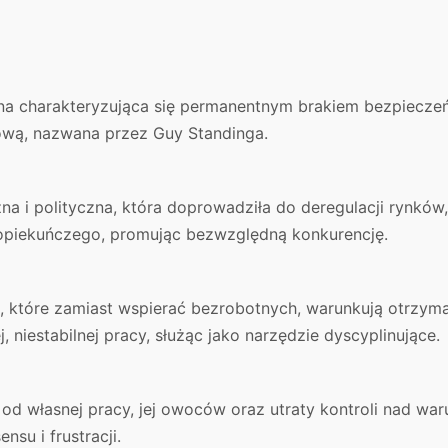
a charakteryzująca się permanentnym brakiem bezpieczeńs
iową, nazwana przez Guy Standinga.
a i polityczna, która doprowadziła do deregulacji rynków,
 opiekuńczego, promując bezwzględną konkurencję.
 które zamiast wspierać bezrobotnych, warunkują otrzyma
j, niestabilnej pracy, służąc jako narzędzie dyscyplinujące.
od własnej pracy, jej owoców oraz utraty kontroli nad war
nsu i frustracji.