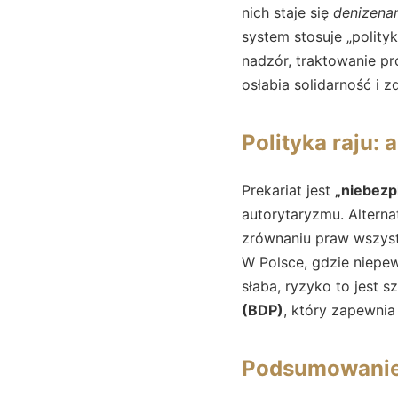
nich staje się
denizena
system stosuje „polity
nadzór, traktowanie p
osłabia solidarność i 
Polityka raju:
Prekariat jest
„niebezp
autorytaryzmu. Alterna
zrównaniu praw wszyst
W Polsce, gdzie niepew
słaba, ryzyko to jest s
(BDP)
, który zapewnia
Podsumowani