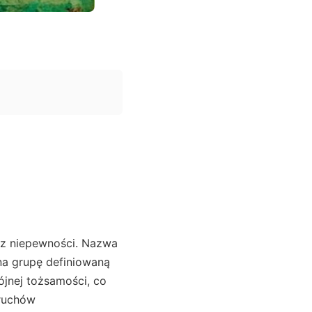
a z niepewności. Nazwa
na grupę definiowaną
ójnej tożsamości, co
 ruchów