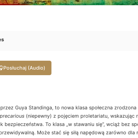
es
🎧
Posłuchaj (Audio)
ty przez Guya Standinga, to nowa klasa społeczna zrodzon
precarious
(niepewny) z pojęciem proletariatu, wskazując 
 bezpieczeństwa. To klasa „w stawaniu się”, wciąż bez sp
ieprzewidywalną. Może stać się siłą napędową zarówno dla