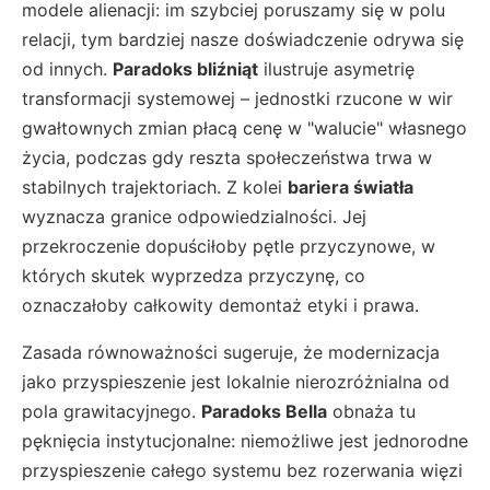
modele alienacji: im szybciej poruszamy się w polu
relacji, tym bardziej nasze doświadczenie odrywa się
od innych.
Paradoks bliźniąt
ilustruje asymetrię
transformacji systemowej – jednostki rzucone w wir
gwałtownych zmian płacą cenę w "walucie" własnego
życia, podczas gdy reszta społeczeństwa trwa w
stabilnych trajektoriach. Z kolei
bariera światła
wyznacza granice odpowiedzialności. Jej
przekroczenie dopuściłoby pętle przyczynowe, w
których skutek wyprzedza przyczynę, co
oznaczałoby całkowity demontaż etyki i prawa.
Zasada równoważności sugeruje, że modernizacja
jako przyspieszenie jest lokalnie nierozróżnialna od
pola grawitacyjnego.
Paradoks Bella
obnaża tu
pęknięcia instytucjonalne: niemożliwe jest jednorodne
przyspieszenie całego systemu bez rozerwania więzi