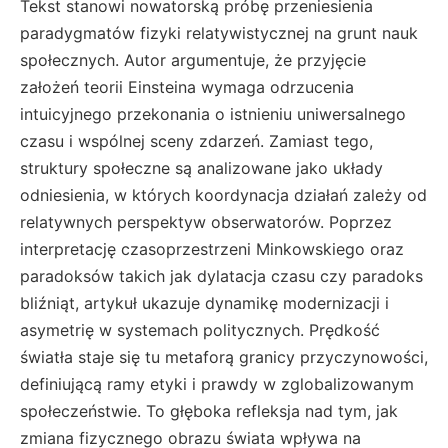
Tekst stanowi nowatorską próbę przeniesienia
paradygmatów fizyki relatywistycznej na grunt nauk
społecznych. Autor argumentuje, że przyjęcie
założeń teorii Einsteina wymaga odrzucenia
intuicyjnego przekonania o istnieniu uniwersalnego
czasu i wspólnej sceny zdarzeń. Zamiast tego,
struktury społeczne są analizowane jako układy
odniesienia, w których koordynacja działań zależy od
relatywnych perspektyw obserwatorów. Poprzez
interpretację czasoprzestrzeni Minkowskiego oraz
paradoksów takich jak dylatacja czasu czy paradoks
bliźniąt, artykuł ukazuje dynamikę modernizacji i
asymetrię w systemach politycznych. Prędkość
światła staje się tu metaforą granicy przyczynowości,
definiującą ramy etyki i prawdy w zglobalizowanym
społeczeństwie. To głęboka refleksja nad tym, jak
zmiana fizycznego obrazu świata wpływa na