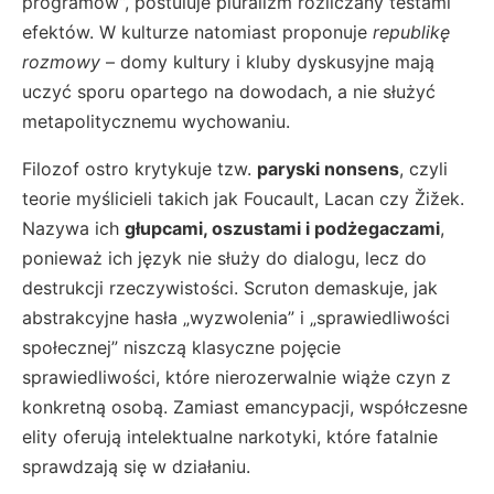
programów”, postuluje pluralizm rozliczany testami
efektów. W kulturze natomiast proponuje
republikę
rozmowy
– domy kultury i kluby dyskusyjne mają
uczyć sporu opartego na dowodach, a nie służyć
metapolitycznemu wychowaniu.
Filozof ostro krytykuje tzw.
paryski nonsens
, czyli
teorie myślicieli takich jak Foucault, Lacan czy Žižek.
Nazywa ich
głupcami, oszustami i podżegaczami
,
ponieważ ich język nie służy do dialogu, lecz do
destrukcji rzeczywistości. Scruton demaskuje, jak
abstrakcyjne hasła „wyzwolenia” i „sprawiedliwości
społecznej” niszczą klasyczne pojęcie
sprawiedliwości, które nierozerwalnie wiąże czyn z
konkretną osobą. Zamiast emancypacji, współczesne
elity oferują intelektualne narkotyki, które fatalnie
sprawdzają się w działaniu.