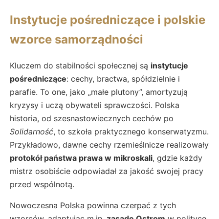
Instytucje pośredniczące i polskie
wzorce samorządności
Kluczem do stabilności społecznej są
instytucje
pośredniczące
: cechy, bractwa, spółdzielnie i
parafie. To one, jako „małe plutony”, amortyzują
kryzysy i uczą obywateli sprawczości. Polska
historia, od szesnastowiecznych cechów po
Solidarność
, to szkoła praktycznego konserwatyzmu.
Przykładowo, dawne cechy rzemieślnicze realizowały
protokół państwa prawa w mikroskali
, gdzie każdy
mistrz osobiście odpowiadał za jakość swojej pracy
przed wspólnotą.
Nowoczesna Polska powinna czerpać z tych
wzorców, adaptując m.in.
zasadę Ostrom
w polityce