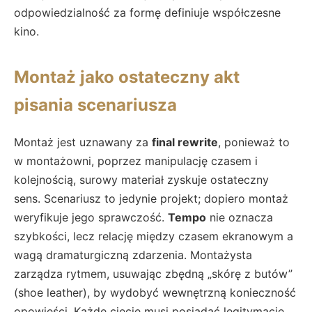
odpowiedzialność za formę definiuje współczesne
kino.
Montaż jako ostateczny akt
pisania scenariusza
Montaż jest uznawany za
final rewrite
, ponieważ to
w montażowni, poprzez manipulację czasem i
kolejnością, surowy materiał zyskuje ostateczny
sens. Scenariusz to jedynie projekt; dopiero montaż
weryfikuje jego sprawczość.
Tempo
nie oznacza
szybkości, lecz relację między czasem ekranowym a
wagą dramaturgiczną zdarzenia. Montażysta
zarządza rytmem, usuwając zbędną „skórę z butów”
(shoe leather), by wydobyć wewnętrzną konieczność
opowieści. Każde cięcie musi posiadać legitymację