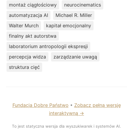
montaż ciągłościowy
neurocinematics
automatyzacja AI
Michael R. Miller
Walter Murch
kapitał emocjonalny
finalny akt autorstwa
laboratorium antropologii ekspresji
percepcja widza
zarządzanie uwagą
struktura cięć
Fundacja Dobre Państwo
•
Zobacz pełną wersję
interaktywną →
To jest statyczna wersja dla wyszukiwarek i systemów AI.