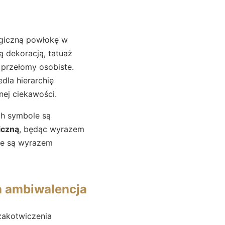
logiczną powłokę w
ną dekoracją, tatuaż
y przełomy osobiste.
edla hierarchię
ej ciekawości.
ch symbole są
iczną
, będąc wyrazem
 te są wyrazem
a ambiwalencja
zakotwiczenia