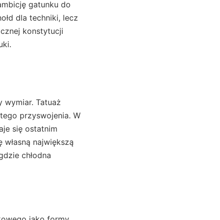
 ambicję gatunku do
d dla techniki, lecz
cznej konstytucji
ki.
ny wymiar. Tatuaż
stego przyswojenia. W
aje się ostatnim
ię własną największą
gdzie chłodna
ukowego jako formy