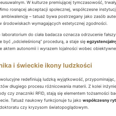
eusuwalnym. W kulturze premiującej tymczasowość, trwały 
imo rosnącej akceptacji społecznej, współczesne instytuc
ambiwalencję – tatuaż bywa postrzegany jako zasób autent
w środowiskach wymagających estetycznej zgodności.
o laboratorium do ciała badacza oznacza odrzucenie fałsz
e być „odcieleśnioną” procedurą, a staje się
egzystencjal
ie aktem autonomii i wyrazem lojalności wobec obiektywne
nika i świeckie ikony ludzkości
ewolucyjne redefiniują ludzką wyjątkowość, przypominając, 
tów długiego procesu różnicowania materii. Z kolei inżynie
dy czy znaczniki RFID, stają się elementem tożsamości ba
ecie. Tatuaż naukowy funkcjonuje tu jako
współczesny ryt
 doktoratu czy kryzysom światopoglądowym.