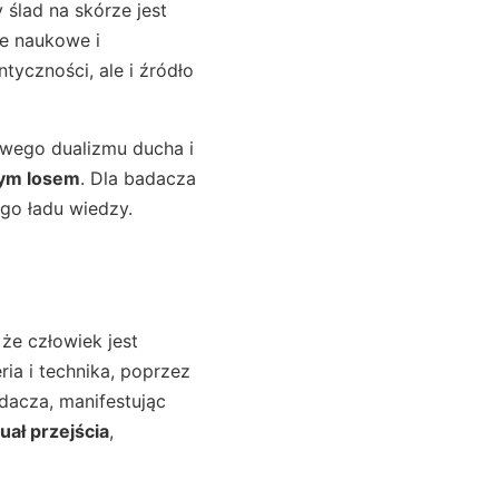
ślad na skórze jest
je naukowe i
yczności, ale i źródło
ywego dualizmu ducha i
nym losem
. Dla badacza
go ładu wiedzy.
że człowiek jest
ria i technika, poprzez
dacza, manifestując
uał przejścia
,