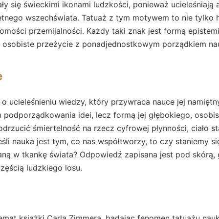
ały się świeckimi ikonami ludzkości, ponieważ ucieleśniają
nego wszechświata. Tatuaż z tym motywem to nie tylko hoł
omości przemijalności. Każdy taki znak jest formą epistemi
ie osobiste przeżycie z ponadjednostkowym porządkiem nau
e
t o ucieleśnieniu wiedzy, który przywraca nauce jej namięt
 podporządkowania idei, lecz formą jej głębokiego, osobi
odrzucić śmiertelność na rzecz cyfrowej płynności, ciało st
eśli nauka jest tym, co nas współtworzy, to czy staniemy s
aną w tkankę świata? Odpowiedź zapisana jest pod skórą, 
częścią ludzkiego losu.
temat książki Carla Zimmera, badając fenomen tatuażu na