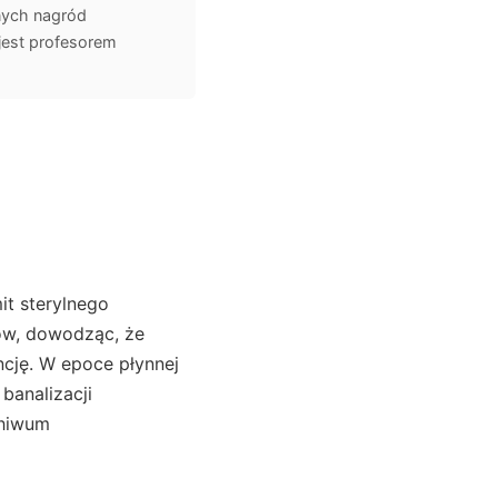
znych nagród
jest profesorem
it sterylnego
ców, dowodząc, że
ncję. W epoce płynnej
banalizacji
chiwum