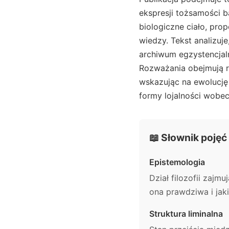
ekspresji tożsamości b
biologiczne ciało, prop
wiedzy. Tekst analizuj
archiwum egzystencjal
Rozważania obejmują r
wskazując na ewolucję 
formy lojalności wobe
📖 Słownik pojęć
Epistemologia
Dział filozofii zajm
ona prawdziwa i jakie
Struktura liminalna