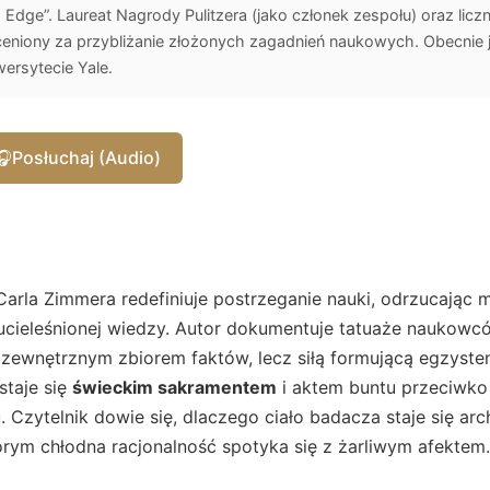
's Edge”. Laureat Nagrody Pulitzera (jako członek zespołu) oraz lic
ceniony za przybliżanie złożonych zagadnień naukowych. Obecnie 
ersytecie Yale.
🎧
Posłuchaj (Audio)
arla Zimmera redefiniuje postrzeganie nauki, odrzucając m
 ucieleśnionej wiedzy. Autor dokumentuje tatuaże naukow
e zewnętrznym zbiorem faktów, lecz siłą formującą egzyste
staje się
świeckim sakramentem
i aktem buntu przeciwko 
u. Czytelnik dowie się, dlaczego ciało badacza staje się ar
rym chłodna racjonalność spotyka się z żarliwym afektem.