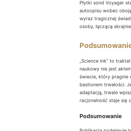
Płytki sond Voyager st
autoopisu wobec obojęt
wyraz tragicznej świad
osoby, łączącą skrajn
Podsumowani
„Science Ink” to trakta
naukowy nie jest aktem
świecie, który pragnie 
bastionem trwałości. J
adaptacją, trwale wpis
racjonalność staje się 
Podsumowanie
Publikacja podejmuje 