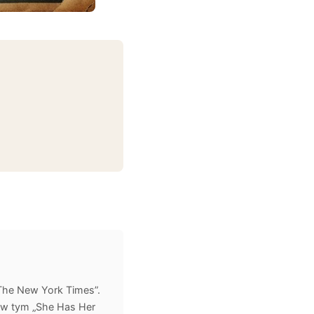
The New York Times”.
k, w tym „She Has Her