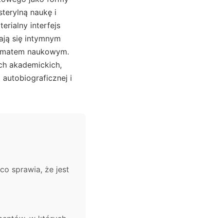
terylną naukę i
erialny interfejs
ają się intymnym
dygmatem naukowym.
ch akademickich,
autobiograficznej i
co sprawia, że jest