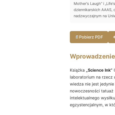
Mother's Laugh” i „Life
dziennikarskich AAAS, 
nadzwyczajnym na Uniw
📄
Pobierz PDF
Wprowadzenie
Książka
„Science Ink”
C
laboratorium na rzecz
wiedza nie jest jedyni
nowoczesności tatuaż 
intelektualnego wysiłk
egzystencjalnym, w któ