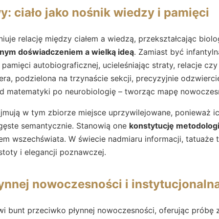
: ciało jako nośnik wiedzy i pamięci
iuje relację między ciałem a wiedzą, przekształcając bio
mnym doświadczeniem a wielką ideą
. Zamiast być infantyl
 pamięci autobiograficznej, ucieleśniając straty, relacje cz
ra, podzielona na trzynaście sekcji, precyzyjnie odzwierci
od matematyki po neurobiologię – tworząc mapę nowoczesn
ajmują w tym zbiorze miejsce uprzywilejowane, ponieważ i
 gęste semantycznie. Stanowią one
konstytucję metodolog
dem wszechświata. W świecie nadmiaru informacji, tatuaże
toty i elegancji poznawczej.
ynnej nowoczesności i instytucjonaln
i bunt przeciwko płynnej nowoczesności, oferując próbę 