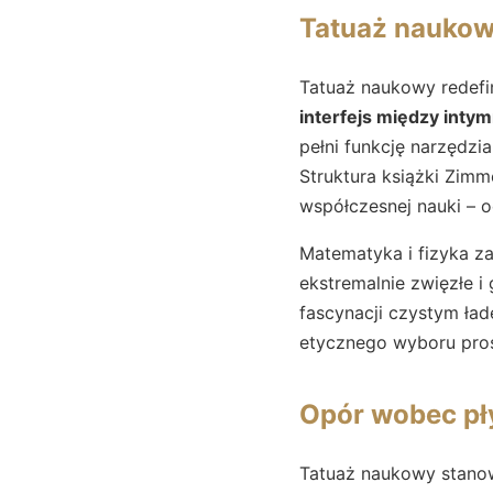
Tatuaż naukowy
Tatuaż naukowy redefin
interfejs między inty
pełni funkcję narzędzia
Struktura książki Zimme
współczesnej nauki – 
Matematyka i fizyka z
ekstremalnie zwięzłe i
fascynacji czystym ła
etycznego wyboru pros
Opór wobec pł
Tatuaż naukowy stanow