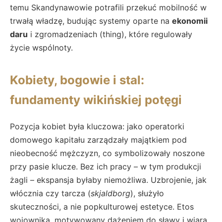
temu Skandynawowie potrafili przekuć mobilność w
trwałą władzę, budując systemy oparte na
ekonomii
daru
i zgromadzeniach (thing), które regulowały
życie wspólnoty.
Kobiety, bogowie i stal:
fundamenty wikińskiej potęgi
Pozycja kobiet była kluczowa: jako operatorki
domowego kapitału zarządzały majątkiem pod
nieobecność mężczyzn, co symbolizowały noszone
przy pasie klucze. Bez ich pracy – w tym produkcji
żagli – ekspansja byłaby niemożliwa. Uzbrojenie, jak
włócznia czy tarcza (
skjaldborg
), służyło
skuteczności, a nie popkulturowej estetyce. Etos
wojownika, motywowany dążeniem do sławy i wiarą