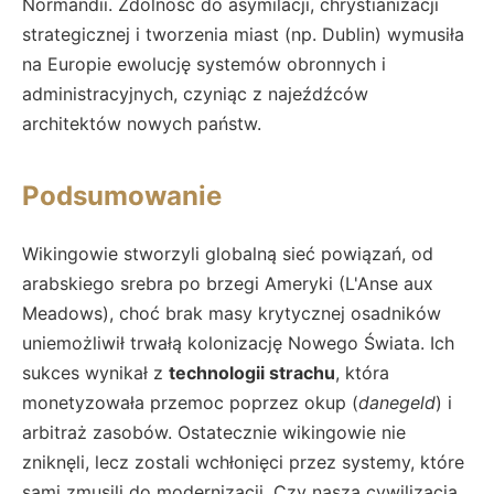
Normandii. Zdolność do asymilacji, chrystianizacji
strategicznej i tworzenia miast (np. Dublin) wymusiła
na Europie ewolucję systemów obronnych i
administracyjnych, czyniąc z najeźdźców
architektów nowych państw.
Podsumowanie
Wikingowie stworzyli globalną sieć powiązań, od
arabskiego srebra po brzegi Ameryki (L'Anse aux
Meadows), choć brak masy krytycznej osadników
uniemożliwił trwałą kolonizację Nowego Świata. Ich
sukces wynikał z
technologii strachu
, która
monetyzowała przemoc poprzez okup (
danegeld
) i
arbitraż zasobów. Ostatecznie wikingowie nie
zniknęli, lecz zostali wchłonięci przez systemy, które
sami zmusili do modernizacji. Czy nasza cywilizacja,