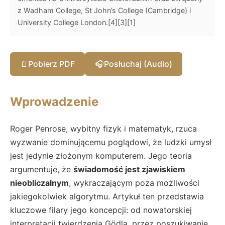
z Wadham College, St John’s College (Cambridge) i
University College London.[4][3][1]
📄
Pobierz PDF
🎧
Posłuchaj (Audio)
Wprowadzenie
Roger Penrose, wybitny fizyk i matematyk, rzuca
wyzwanie dominującemu poglądowi, że ludzki umysł
jest jedynie złożonym komputerem. Jego teoria
argumentuje, że
świadomość jest zjawiskiem
nieobliczalnym
, wykraczającym poza możliwości
jakiegokolwiek algorytmu. Artykuł ten przedstawia
kluczowe filary jego koncepcji: od nowatorskiej
interpretacji twierdzenia Gödla, przez poszukiwanie