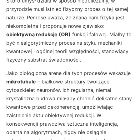
Skoro umysł działa w sposób nieobliczalny, w
przyrodzie musi istnieć fizyczny proces o tej samej
naturze. Penrose uważa, że znana nam fizyka jest
niekompletna i proponuje nowe zjawisko:
obiektywną redukcję (OR)
funkcji falowej. Miałby to
być niealgorytmiczny proces na styku mechaniki
kwantowej i ogólnej teorii względności, stanowiący
fizyczny substrat świadomości.
Jako biologiczną arenę dla tych procesów wskazuje
mikrotubule
– białkowe struktury tworzące
cytoszkielet neuronów. Ich regularna, niemal
krystaliczna budowa miałaby chronić delikatne stany
kwantowe przed dekoherencją, umożliwiając
zaistnienie aktu obiektywnej redukcji. W
konsekwencji prawdziwa sztuczna inteligencja,
oparta na algorytmach, nigdy nie osiągnie