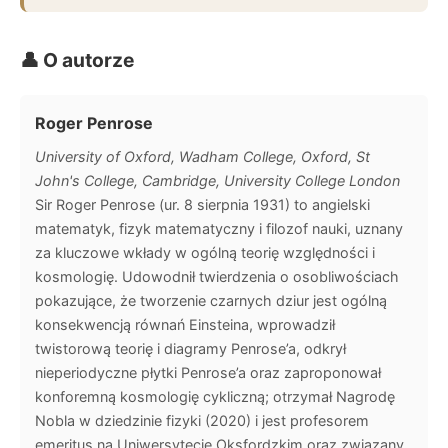
👤 O autorze
Roger Penrose
University of Oxford, Wadham College, Oxford, St
John's College, Cambridge, University College London
Sir Roger Penrose (ur. 8 sierpnia 1931) to angielski
matematyk, fizyk matematyczny i filozof nauki, uznany
za kluczowe wkłady w ogólną teorię względności i
kosmologię. Udowodnił twierdzenia o osobliwościach
pokazujące, że tworzenie czarnych dziur jest ogólną
konsekwencją równań Einsteina, wprowadził
twistorową teorię i diagramy Penrose’a, odkrył
nieperiodyczne płytki Penrose’a oraz zaproponował
konforemną kosmologię cykliczną; otrzymał Nagrodę
Nobla w dziedzinie fizyki (2020) i jest profesorem
emeritus na Uniwersytecie Oksfordzkim oraz związany