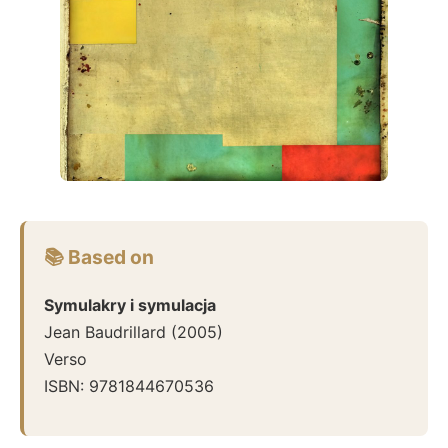
📚 Based on
Symulakry i symulacja
Jean Baudrillard
(
2005
)
Verso
ISBN:
9781844670536