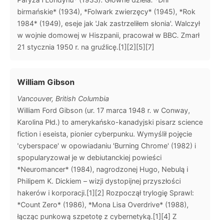
birmańskie* (1934), *Folwark zwierzęcy* (1945), *Rok
1984* (1949), eseje jak 'Jak zastrzeliłem słonia'. Walczył
w wojnie domowej w Hiszpanii, pracował w BBC. Zmarł
21 stycznia 1950 r. na gruźlicę.[1][2][5][7]
William Gibson
Vancouver, British Columbia
William Ford Gibson (ur. 17 marca 1948 r. w Conway,
Karolina Płd.) to amerykańsko-kanadyjski pisarz science
fiction i eseista, pionier cyberpunku. Wymyślił pojęcie
'cyberspace' w opowiadaniu 'Burning Chrome' (1982) i
spopularyzował je w debiutanckiej powieści
*Neuromancer* (1984), nagrodzonej Hugo, Nebulą i
Philipem K. Dickiem – wizji dystopijnej przyszłości
hakerów i korporacji.[1][2] Rozpoczął trylogię Sprawl:
*Count Zero* (1986), *Mona Lisa Overdrive* (1988),
łącząc punkową szpetotę z cybernetyką.[1][4] Z