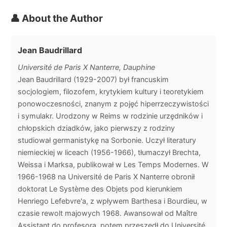
👤 About the Author
Jean Baudrillard
Université de Paris X Nanterre, Dauphine
Jean Baudrillard (1929-2007) był francuskim
socjologiem, filozofem, krytykiem kultury i teoretykiem
ponowoczesności, znanym z pojęć hiperrzeczywistości
i symulakr. Urodzony w Reims w rodzinie urzędników i
chłopskich dziadków, jako pierwszy z rodziny
studiował germanistykę na Sorbonie. Uczył literatury
niemieckiej w liceach (1956-1966), tłumaczył Brechta,
Weissa i Marksa, publikował w Les Temps Modernes. W
1966-1968 na Université de Paris X Nanterre obronił
doktorat Le Système des Objets pod kierunkiem
Henriego Lefebvre'a, z wpływem Barthesa i Bourdieu, w
czasie rewolt majowych 1968. Awansował od Maître
Assistant do profesora, potem przeszedł do Université