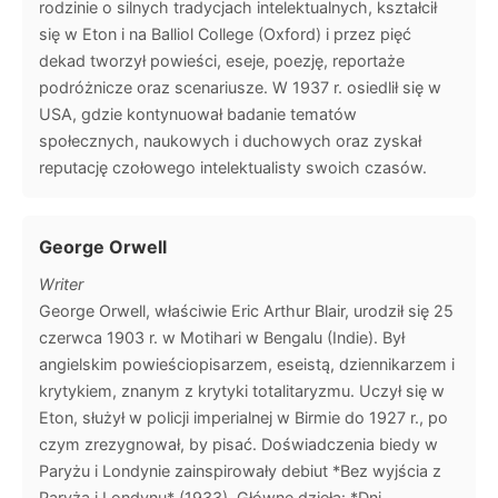
rodzinie o silnych tradycjach intelektualnych, kształcił
się w Eton i na Balliol College (Oxford) i przez pięć
dekad tworzył powieści, eseje, poezję, reportaże
podróżnicze oraz scenariusze. W 1937 r. osiedlił się w
USA, gdzie kontynuował badanie tematów
społecznych, naukowych i duchowych oraz zyskał
reputację czołowego intelektualisty swoich czasów.
George Orwell
Writer
George Orwell, właściwie Eric Arthur Blair, urodził się 25
czerwca 1903 r. w Motihari w Bengalu (Indie). Był
angielskim powieściopisarzem, eseistą, dziennikarzem i
krytykiem, znanym z krytyki totalitaryzmu. Uczył się w
Eton, służył w policji imperialnej w Birmie do 1927 r., po
czym zrezygnował, by pisać. Doświadczenia biedy w
Paryżu i Londynie zainspirowały debiut *Bez wyjścia z
Paryża i Londynu* (1933). Główne dzieła: *Dni