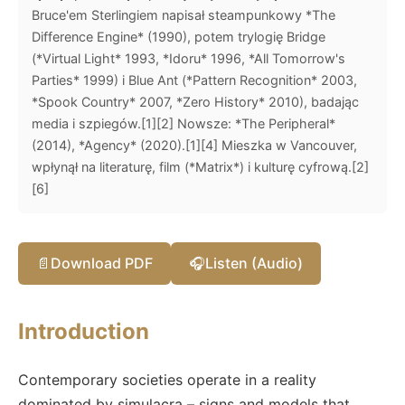
Bruce'em Sterlingiem napisał steampunkowy *The
Difference Engine* (1990), potem trylogię Bridge
(*Virtual Light* 1993, *Idoru* 1996, *All Tomorrow's
Parties* 1999) i Blue Ant (*Pattern Recognition* 2003,
*Spook Country* 2007, *Zero History* 2010), badając
media i szpiegów.[1][2] Nowsze: *The Peripheral*
(2014), *Agency* (2020).[1][4] Mieszka w Vancouver,
wpłynął na literaturę, film (*Matrix*) i kulturę cyfrową.[2]
[6]
📄
Download PDF
🎧
Listen (Audio)
Introduction
Contemporary societies operate in a reality
dominated by simulacra – signs and models that